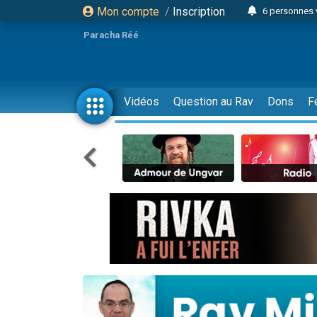
Mon compte
/
Inscription
6 personnes 
4 personn
Paracha Réé
2 personn
17 personnes
4 personnes 
Vidéos
Question au Rav
Dons
F
Il reste 
23 person
Eva vient de
4 personnes 
3 personnes 
3 personn
Odaya vient 
13 personnes
2 personnes 
30 perso