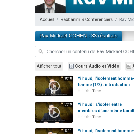
Il reste 
12 nouve
Accueil
Rabbanim & Conférenciers
Rav Mi
3 personnes 
2 personnes 
Rav Mickaël COHEN : 33 résultats
2 personnes 
Afficher tout
Cours Audio et Vidéo
Yi'houd, l'isolement homme
8:18
femme (1/2) : introduction
Halakha Time
Yi'houd : s'isoler entre
7:19
membres d'une même famil
Halakha Time
Yi'houd, l'isolement homme
8:11