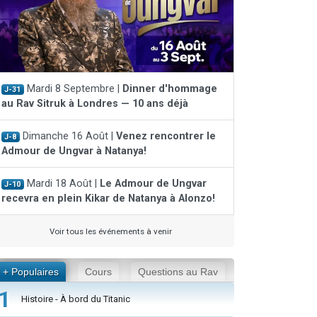
Mardi 8 Septembre |
Dinner d'hommage
J-31
au Rav Sitruk à Londres — 10 ans déjà
Dimanche 16 Août |
Venez rencontrer le
J-8
Admour de Ungvar à Natanya!
Mardi 18 Août |
Le Admour de Ungvar
J-10
recevra en plein Kikar de Natanya à Alonzo!
Voir tous les événements à venir
+ Populaires
Cours
Questions au Rav
1
Histoire - À bord du Titanic