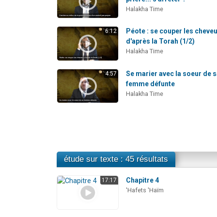
Halakha Time
Péote : se couper les cheve
6:12
d'après la Torah (1/2)
Halakha Time
Se marier avec la soeur de 
4:57
femme défunte
Halakha Time
étude sur texte : 45 résultats
Chapitre 4
17:17
'Hafets 'Haïm