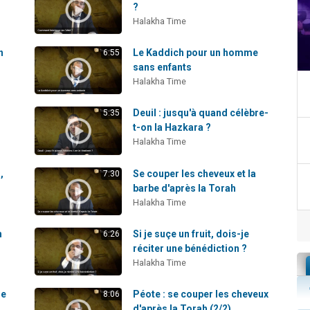
?
Halakha Time
n
Le Kaddich pour un homme
6:55
sans enfants
Halakha Time
Deuil : jusqu'à quand célèbre-
5:35
t-on la Hazkara ?
Halakha Time
,
Se couper les cheveux et la
7:30
barbe d'après la Torah
Halakha Time
h
Si je suçe un fruit, dois-je
6:26
réciter une bénédiction ?
Halakha Time
ne
Péote : se couper les cheveux
8:06
d'après la Torah (2/2)