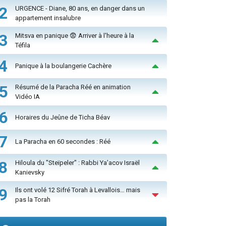
2
URGENCE - Diane, 80 ans, en danger dans un
appartement insalubre
3
Mitsva en panique 😨 Arriver à l'heure à la
Téfila
4
Panique à la boulangerie Cachère
5
Résumé de la Paracha Réé en animation
Vidéo IA
6
Horaires du Jeûne de Ticha Béav
7
La Paracha en 60 secondes : Réé
8
Hiloula du "Steïpeler" : Rabbi Ya’acov Israël
Kanievsky
9
Ils ont volé 12 Sifré Torah à Levallois… mais
pas la Torah