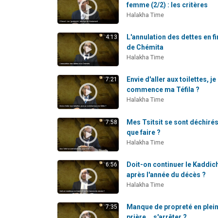
femme (2/2) : les critères
Halakha Time
L'annulation des dettes en fi
4:13
de Chémita
Halakha Time
Envie d'aller aux toilettes, je
7:21
commence ma Téfila ?
Halakha Time
Mes Tsitsit se sont déchirés
7:58
que faire ?
Halakha Time
Doit-on continuer le Kaddic
6:56
après l'année du décès ?
Halakha Time
Manque de propreté en plei
7:35
prière... s'arrêter ?