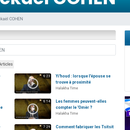
49 places pour étudier en groupe sur Zoom
lles musiques dans Torah-Box Music
ckaël COHEN
viennent de nous rejoindre sur WhatsApp
viennent de nous rejoindre sur WhatsApp
viennent de nous rejoindre sur WhatsApp
Articles
-
Yi'houd : lorsque l'épouse se
6:23
trouve à proximité
Halakha Time
Les femmes peuvent-elles
6:14
le
compter le 'Omèr ?
Halakha Time
-
Comment fabriquer les Tsitsit
7:29