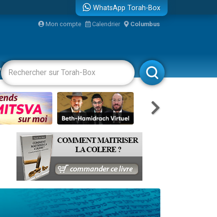
WhatsApp Torah-Box
...
Mon compte
Calendrier
Columbus
vertissements
Livres
Rabbanim
bre