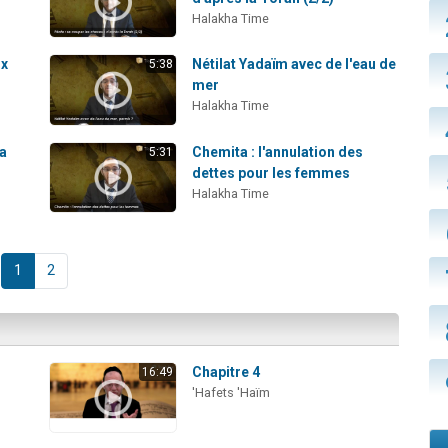
Halakha Time
ux
Nétilat Yadaïm avec de l'eau de
5:38
mer
Halakha Time
sa
Chemita : l'annulation des
5:31
dettes pour les femmes
Halakha Time
1
2
Chapitre 4
16:49
'Hafets 'Haïm