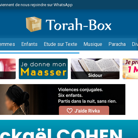
viennent de nous rejoindre sur WhatsApp
es viennent de faire un don pour Reloger Rivka, 6 enfants, victime de violences
es viennent de faire un don pour 1 Journée de Vacances Pour les Enfants
 viennent de demander une bénédiction
viennent de nous rejoindre sur WhatsApp
emmes
Enfants
Etude sur Texte
Musique
Paracha
Di
49 places pour étudier en groupe sur Zoom
nes viennent de faire un don pour Diane, 80 ans, dans un appartement insalu
 donner son Maasser
viennent de nous rejoindre sur WhatsApp
viennent de nous rejoindre sur WhatsApp
es viennent de faire un don pour 5 jours de vacances aux Orphelins
de donner son Maasser
 viennent de demander une bénédiction
viennent de nous rejoindre sur WhatsApp
nnes viennent de faire un don pour Sauvez la jambe de Yohan