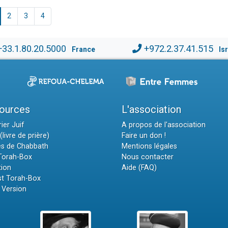
2
3
4
+33.1.80.20.5000
+972.2.37.41.515
France
Is
ources
L'association
ier Juif
A propos de l'association
(livre de prière)
Faire un don !
es de Chabbath
Mentions légales
 Torah-Box
Nous contacter
tion
Aide (FAQ)
t Torah-Box
 Version