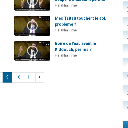
Halakha Time
Mes Tsitsit touchent le sol,
6:33
problème ?
Halakha Time
Boire de l'eau avant le
4:56
Kiddouch, permis ?
Halakha Time
9
10
11