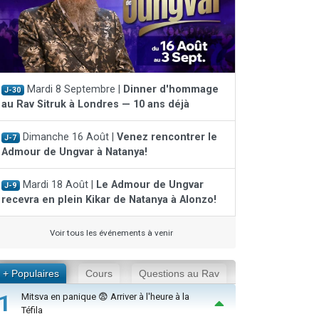
Mardi 8 Septembre |
Dinner d'hommage
J-30
au Rav Sitruk à Londres — 10 ans déjà
Dimanche 16 Août |
Venez rencontrer le
J-7
Admour de Ungvar à Natanya!
Mardi 18 Août |
Le Admour de Ungvar
J-9
recevra en plein Kikar de Natanya à Alonzo!
Voir tous les événements à venir
+ Populaires
Cours
Questions au Rav
1
Mitsva en panique 😨 Arriver à l'heure à la
Téfila