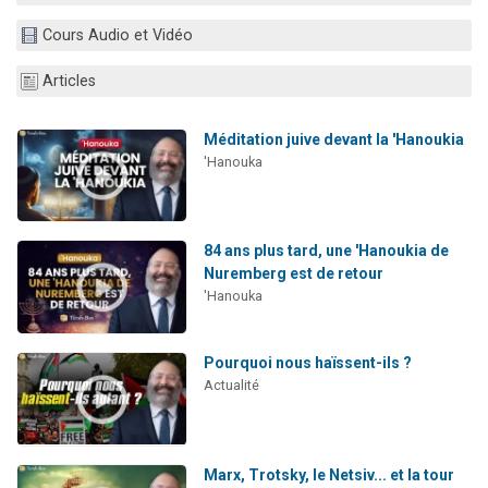
4 personnes viennent de nous rejoindre sur WhatsApp
Cours Audio et Vidéo
3 personnes viennent de nous rejoindre sur WhatsApp
Articles
3 personnes viennent de faire un don pour 5 jours de vacances aux Orphelins
Odaya vient de donner son Maasser
Méditation juive devant la 'Hanoukia
2 personnes viennent de faire un don pour Tsédaka : pauvres d'Israel
'Hanouka
84 ans plus tard, une 'Hanoukia de
Nuremberg est de retour
'Hanouka
Pourquoi nous haïssent-ils ?
Actualité
Marx, Trotsky, le Netsiv... et la tour