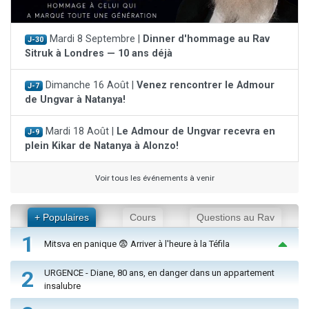
Mardi 8 Septembre |
Dinner d'hommage au Rav
J-30
Sitruk à Londres — 10 ans déjà
Dimanche 16 Août |
Venez rencontrer le Admour
J-7
de Ungvar à Natanya!
Mardi 18 Août |
Le Admour de Ungvar recevra en
J-9
plein Kikar de Natanya à Alonzo!
Voir tous les événements à venir
+ Populaires
Cours
Questions au Rav
1
Mitsva en panique 😨 Arriver à l'heure à la Téfila
2
URGENCE - Diane, 80 ans, en danger dans un appartement
insalubre