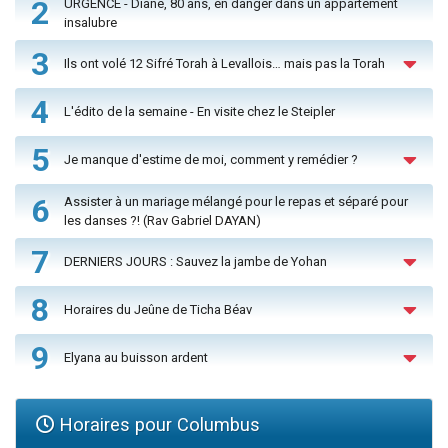
2
URGENCE - Diane, 80 ans, en danger dans un appartement
insalubre
3
Ils ont volé 12 Sifré Torah à Levallois… mais pas la Torah
4
L'édito de la semaine - En visite chez le Steipler
5
Je manque d'estime de moi, comment y remédier ?
6
Assister à un mariage mélangé pour le repas et séparé pour
les danses ?! (Rav Gabriel DAYAN)
7
DERNIERS JOURS : Sauvez la jambe de Yohan
8
Horaires du Jeûne de Ticha Béav
9
Elyana au buisson ardent
Horaires pour Columbus