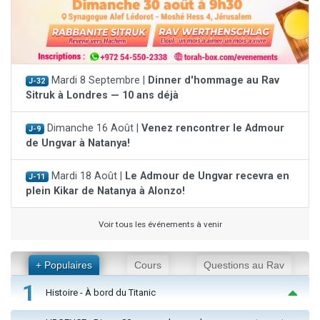
Mardi 8 Septembre |
Dinner d'hommage au Rav
J-32
Sitruk à Londres — 10 ans déjà
Dimanche 16 Août |
Venez rencontrer le Admour
J-9
de Ungvar à Natanya!
Mardi 18 Août |
Le Admour de Ungvar recevra en
J-11
plein Kikar de Natanya à Alonzo!
Voir tous les événements à venir
+ Populaires
Cours
Questions au Rav
1
Histoire - À bord du Titanic