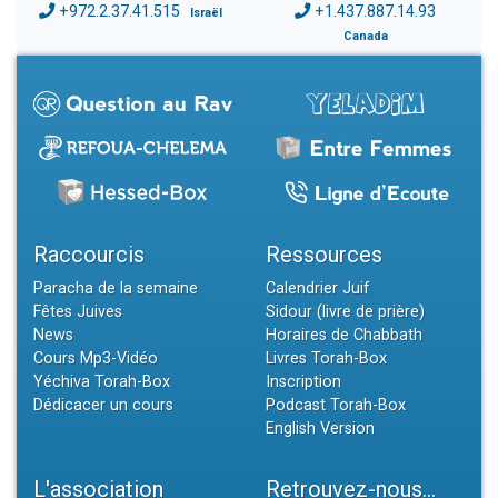
+972.2.37.41.515
+1.437.887.14.93
Israël
Canada
Raccourcis
Ressources
Paracha de la semaine
Calendrier Juif
Fêtes Juives
Sidour (livre de prière)
News
Horaires de Chabbath
Cours Mp3-Vidéo
Livres Torah-Box
Yéchiva Torah-Box
Inscription
Dédicacer un cours
Podcast Torah-Box
English Version
L'association
Retrouvez-nous...