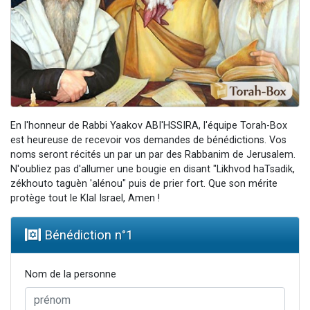
Nouvelle émission radio : Visions de grandeur n°104 : Le Chabbath et le Birkat Hamazone à travers le temps
61 personnes viennent de demander une bénédiction
Ariel vient de donner son Maasser
Il reste 49 places pour étudier en groupe sur Zoom
Eva vient de donner son Maasser
En l'honneur de Rabbi Yaakov ABI'HSSIRA, l'équipe Torah-Box
est heureuse de recevoir vos demandes de bénédictions. Vos
noms seront récités un par un par des Rabbanim de Jerusalem.
N'oubliez pas d'allumer une bougie en disant "Likhvod haTsadik,
zékhouto taguèn 'alénou" puis de prier fort. Que son mérite
protège tout le Klal Israel, Amen !
Bénédiction n°
1
Nom de la personne