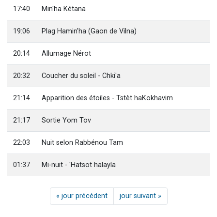
17:40
Min'ha Kétana
19:06
Plag Hamin'ha (Gaon de Vilna)
20:14
Allumage Nérot
20:32
Coucher du soleil - Chki'a
21:14
Apparition des étoiles - Tstèt haKokhavim
21:17
Sortie Yom Tov
22:03
Nuit selon Rabbénou Tam
01:37
Mi-nuit - 'Hatsot halayla
« jour précédent
jour suivant »