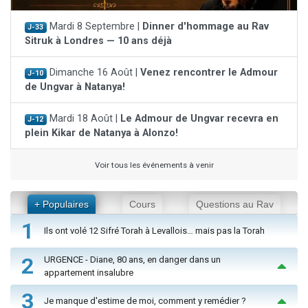
Mardi 8 Septembre |
Dinner d'hommage au Rav
J-33
Sitruk à Londres — 10 ans déjà
Dimanche 16 Août |
Venez rencontrer le Admour
J-10
de Ungvar à Natanya!
Mardi 18 Août |
Le Admour de Ungvar recevra en
J-12
plein Kikar de Natanya à Alonzo!
Voir tous les événements à venir
+ Populaires
Cours
Questions au Rav
1
Ils ont volé 12 Sifré Torah à Levallois… mais pas la Torah
2
URGENCE - Diane, 80 ans, en danger dans un
appartement insalubre
3
Je manque d'estime de moi, comment y remédier ?