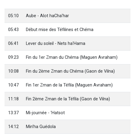
6 personnes viennent de faire un don pour 5 enfants déjà orphelins risquent de perdre leur maman
2 personnes viennent de faire un don pour Reloger Rivka, 6 enfants, victime de violences...
05:10
Aube - Alot haCha'har
10 personnes viennent de demander une bénédiction
05:43
Début mise des Téfilines et Chéma
Il reste 49 places pour étudier en groupe sur Zoom
2 personnes viennent de nous rejoindre sur WhatsApp
06:41
Lever du soleil - Nets ha'Hama
09:23
Fin du 1er Zman du Chéma (Maguen Avraham)
10:08
Fin du 2ème Zman du Chéma (Gaon de Vilna)
10:47
Fin 1er Zman de la Téfila (Maguen Avraham)
11:18
Fin 2ème Zman de la Téfila (Gaon de Vilna)
13:37
Mi-journée - 'Hatsot
14:12
Min'ha Guédola