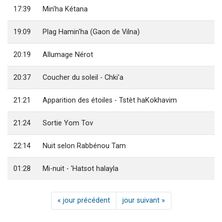
17:39
Min'ha Kétana
19:09
Plag Hamin'ha (Gaon de Vilna)
20:19
Allumage Nérot
20:37
Coucher du soleil - Chki'a
21:21
Apparition des étoiles - Tstèt haKokhavim
21:24
Sortie Yom Tov
22:14
Nuit selon Rabbénou Tam
01:28
Mi-nuit - 'Hatsot halayla
« jour précédent
jour suivant »