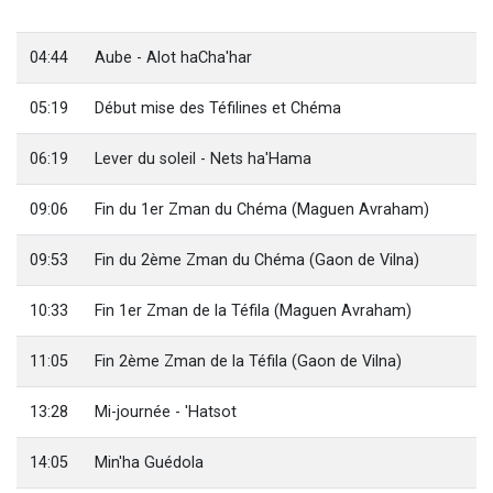
6 personnes viennent de faire un don pour 5 enfants déjà orphelins risquent de perdre leur maman
2 personnes viennent de faire un don pour Reloger Rivka, 6 enfants, victime de violences...
04:44
Aube - Alot haCha'har
10 personnes viennent de demander une bénédiction
05:19
Début mise des Téfilines et Chéma
Il reste 49 places pour étudier en groupe sur Zoom
2 personnes viennent de nous rejoindre sur WhatsApp
06:19
Lever du soleil - Nets ha'Hama
09:06
Fin du 1er Zman du Chéma (Maguen Avraham)
09:53
Fin du 2ème Zman du Chéma (Gaon de Vilna)
10:33
Fin 1er Zman de la Téfila (Maguen Avraham)
11:05
Fin 2ème Zman de la Téfila (Gaon de Vilna)
13:28
Mi-journée - 'Hatsot
14:05
Min'ha Guédola