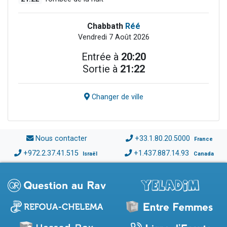
Chabbath
Réé
Vendredi 7 Août 2026
Entrée à
20:20
Sortie à
21:22
Changer de ville
Nous contacter
+33.1.80.20.5000
France
+972.2.37.41.515
+1.437.887.14.93
Israël
Canada