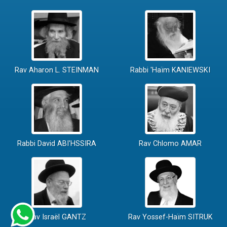
Rav Aharon L. STEINMAN
Rabbi 'Haïm KANIEWSKI
Rabbi David ABI'HSSIRA
Rav Chlomo AMAR
Rav Israël GANTZ
Rav Yossef-Haïm SITRUK