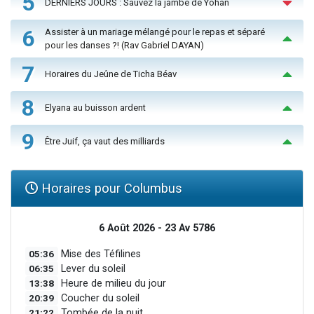
5
DERNIERS JOURS : Sauvez la jambe de Yohan
6
Assister à un mariage mélangé pour le repas et séparé
pour les danses ?! (Rav Gabriel DAYAN)
7
Horaires du Jeûne de Ticha Béav
8
Elyana au buisson ardent
9
Être Juif, ça vaut des milliards
Horaires pour Columbus
6 Août 2026 - 23 Av 5786
05:36
Mise des Téfilines
06:35
Lever du soleil
13:38
Heure de milieu du jour
20:39
Coucher du soleil
21:22
Tombée de la nuit