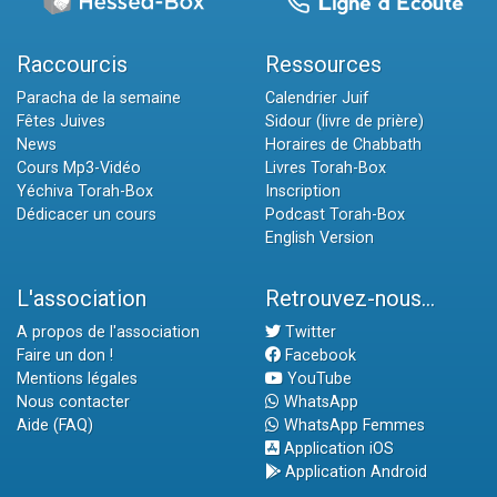
Raccourcis
Ressources
Paracha de la semaine
Calendrier Juif
Fêtes Juives
Sidour (livre de prière)
News
Horaires de Chabbath
Cours Mp3-Vidéo
Livres Torah-Box
Yéchiva Torah-Box
Inscription
Dédicacer un cours
Podcast Torah-Box
English Version
L'association
Retrouvez-nous...
A propos de l'association
Twitter
Faire un don !
Facebook
Mentions légales
YouTube
Nous contacter
WhatsApp
Aide (FAQ)
WhatsApp Femmes
Application iOS
Application Android