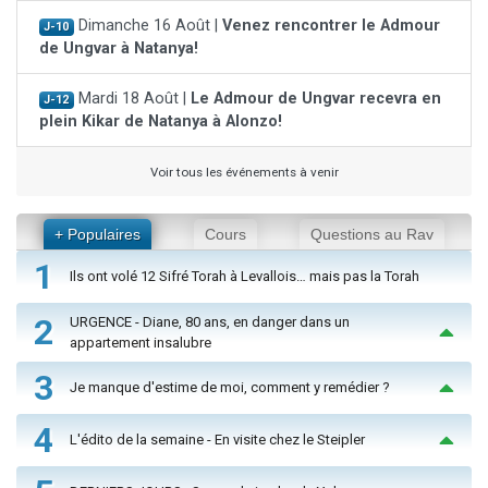
Dimanche 16 Août |
Venez rencontrer le Admour
J-10
de Ungvar à Natanya!
Mardi 18 Août |
Le Admour de Ungvar recevra en
J-12
plein Kikar de Natanya à Alonzo!
Voir tous les événements à venir
+ Populaires
Cours
Questions au Rav
1
Ils ont volé 12 Sifré Torah à Levallois… mais pas la Torah
2
URGENCE - Diane, 80 ans, en danger dans un
appartement insalubre
3
Je manque d'estime de moi, comment y remédier ?
4
L'édito de la semaine - En visite chez le Steipler