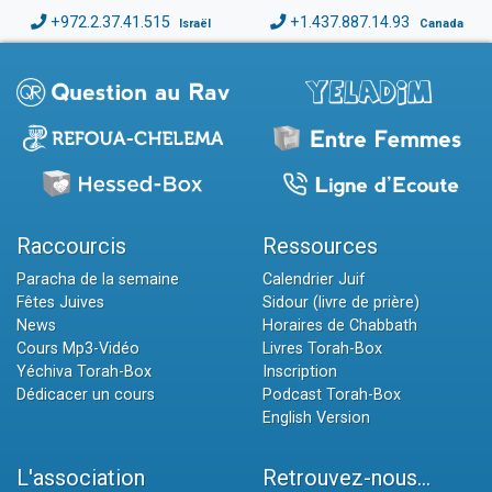
+972.2.37.41.515
+1.437.887.14.93
Israël
Canada
Raccourcis
Ressources
Paracha de la semaine
Calendrier Juif
Fêtes Juives
Sidour (livre de prière)
News
Horaires de Chabbath
Cours Mp3-Vidéo
Livres Torah-Box
Yéchiva Torah-Box
Inscription
Dédicacer un cours
Podcast Torah-Box
English Version
L'association
Retrouvez-nous...