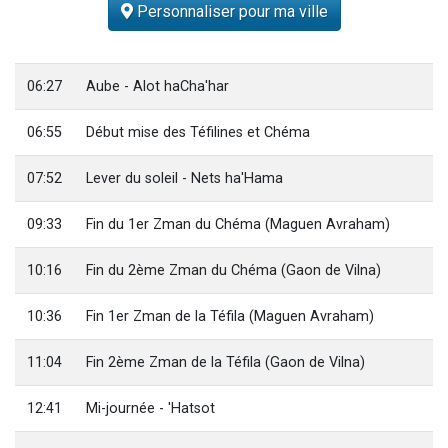
Personnaliser pour ma ville
2 personnes viennent de nous rejoindre sur WhatsApp
13 personnes viennent de demander une bénédiction
Il reste 49 places pour étudier en groupe sur Zoom
06:27
Aube - Alot haCha'har
12 nouvelles musiques dans Torah-Box Music
06:55
Début mise des Téfilines et Chéma
2 personnes viennent de nous rejoindre sur WhatsApp
07:52
Lever du soleil - Nets ha'Hama
09:33
Fin du 1er Zman du Chéma (Maguen Avraham)
10:16
Fin du 2ème Zman du Chéma (Gaon de Vilna)
10:36
Fin 1er Zman de la Téfila (Maguen Avraham)
11:04
Fin 2ème Zman de la Téfila (Gaon de Vilna)
12:41
Mi-journée - 'Hatsot