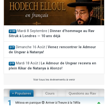
Mardi 8 Septembre |
Dinner d'hommage au Rav
J-30
Sitruk à Londres — 10 ans déjà
Dimanche 16 Août |
Venez rencontrer le Admour
J-7
de Ungvar à Natanya!
Mardi 18 Août |
Le Admour de Ungvar recevra en
J-9
plein Kikar de Natanya à Alonzo!
Voir tous les événements à venir
+ Populaires
Cours
Questions au Rav
1
Mitsva en panique 😨 Arriver à l'heure à la Téfila