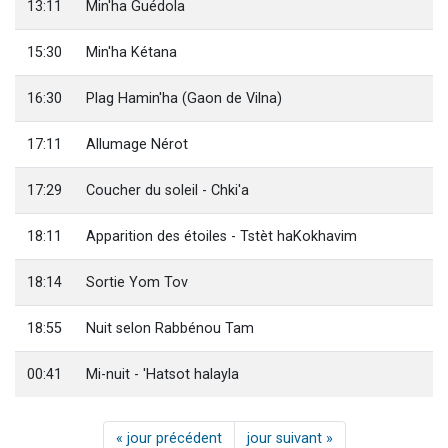
13:11
Min'ha Guédola
15:30
Min'ha Kétana
16:30
Plag Hamin'ha (Gaon de Vilna)
17:11
Allumage Nérot
17:29
Coucher du soleil - Chki'a
18:11
Apparition des étoiles - Tstèt haKokhavim
18:14
Sortie Yom Tov
18:55
Nuit selon Rabbénou Tam
00:41
Mi-nuit - 'Hatsot halayla
« jour précédent
jour suivant »