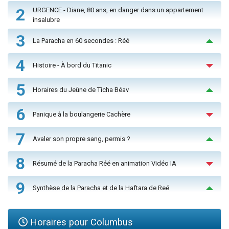
2
URGENCE - Diane, 80 ans, en danger dans un appartement
insalubre
3
La Paracha en 60 secondes : Réé
4
Histoire - À bord du Titanic
5
Horaires du Jeûne de Ticha Béav
6
Panique à la boulangerie Cachère
7
Avaler son propre sang, permis ?
8
Résumé de la Paracha Réé en animation Vidéo IA
9
Synthèse de la Paracha et de la Haftara de Reé
Horaires pour Columbus