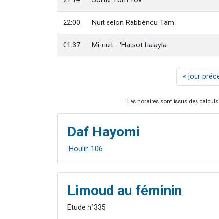
21:14
Sortie Yom Tov
22:00
Nuit selon Rabbénou Tam
01:37
Mi-nuit - 'Hatsot halayla
« jour préc
Les horaires sont issus des calculs 
Daf Hayomi
'Houlin 106
Limoud au féminin
Etude n°335