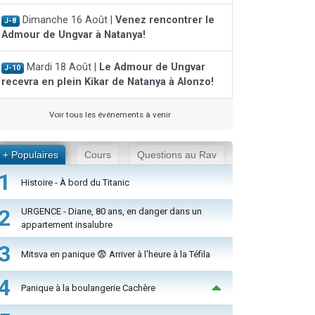
Dimanche 16 Août |
Venez rencontrer le
J-8
Admour de Ungvar à Natanya!
Mardi 18 Août |
Le Admour de Ungvar
J-10
recevra en plein Kikar de Natanya à Alonzo!
Voir tous les événements à venir
+ Populaires
Cours
Questions au Rav
1
Histoire - À bord du Titanic
2
URGENCE - Diane, 80 ans, en danger dans un
appartement insalubre
3
Mitsva en panique 😨 Arriver à l'heure à la Téfila
4
Panique à la boulangerie Cachère