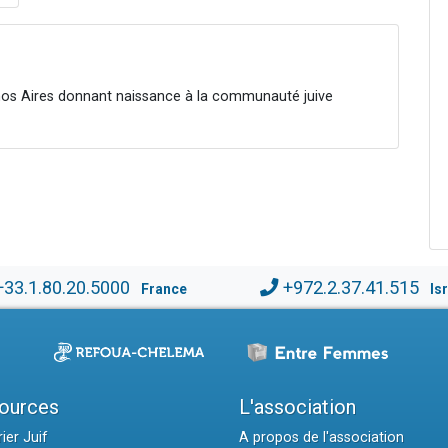
enos Aires donnant naissance à la communauté juive
+33.1.80.20.5000
+972.2.37.41.515
France
Is
ources
L'association
ier Juif
A propos de l'association