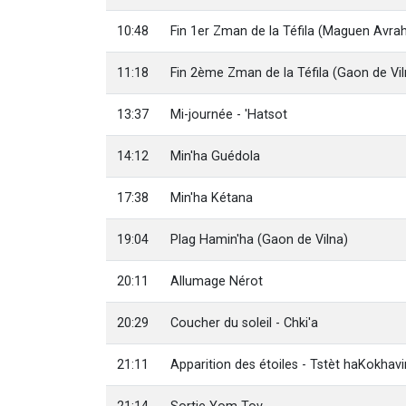
10:48
Fin 1er Zman de la Téfila (Maguen Avr
11:18
Fin 2ème Zman de la Téfila (Gaon de Vil
13:37
Mi-journée - 'Hatsot
14:12
Min'ha Guédola
17:38
Min'ha Kétana
19:04
Plag Hamin'ha (Gaon de Vilna)
20:11
Allumage Nérot
20:29
Coucher du soleil - Chki'a
21:11
Apparition des étoiles - Tstèt haKokhav