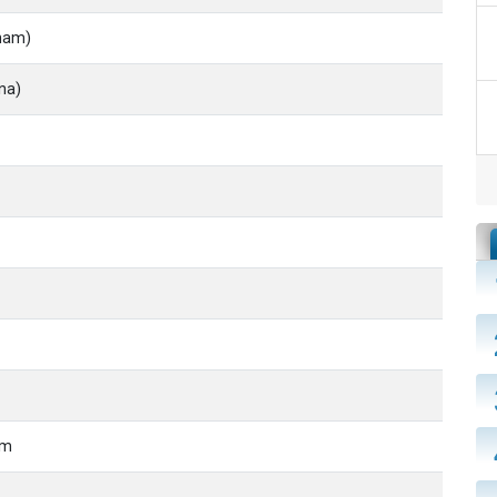
aham)
na)
im