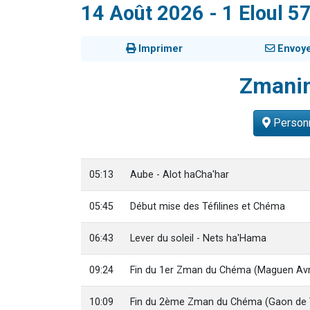
14 Août 2026 - 1 Eloul 5
13 personnes
30 perso
Imprimer
Envoy
Il reste 
12 nouve
Zmani
29 personnes
Personn
05:13
Aube - Alot haCha'har
05:45
Début mise des Téfilines et Chéma
06:43
Lever du soleil - Nets ha'Hama
09:24
Fin du 1er Zman du Chéma (Maguen Av
10:09
Fin du 2ème Zman du Chéma (Gaon de V