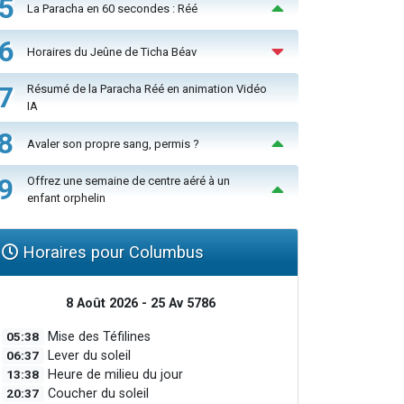
5
La Paracha en 60 secondes : Réé
6
Horaires du Jeûne de Ticha Béav
7
Résumé de la Paracha Réé en animation Vidéo
IA
8
Avaler son propre sang, permis ?
9
Offrez une semaine de centre aéré à un
enfant orphelin
Horaires pour Columbus
8 Août 2026 - 25 Av 5786
05:38
Mise des Téfilines
06:37
Lever du soleil
13:38
Heure de milieu du jour
20:37
Coucher du soleil