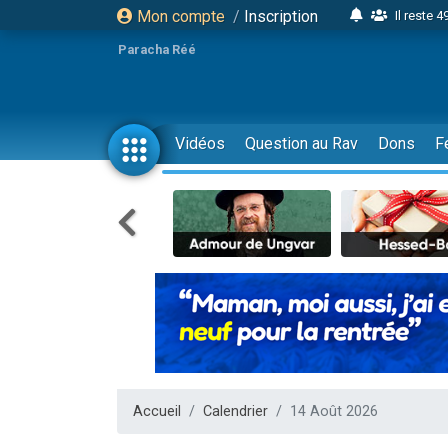
Mon compte
/
Inscription
Il reste 
16 person
Paracha Réé
2 personnes 
6 personnes 
4 personn
Vidéos
Question au Rav
Dons
F
2 personn
17 personnes
4 personnes 
Il reste 
Eva vient de
4 personnes 
3 personnes 
Odaya vient 
3 personn
Accueil
Calendrier
14 Août 2026
2 personnes 