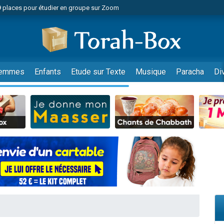
49 places pour étudier en groupe sur Zoom
nes viennent de faire un don pour Diane, 80 ans, dans un appartement insalu
viennent de nous rejoindre sur WhatsApp
viennent de nous rejoindre sur WhatsApp
es viennent de faire un don pour Reloger Rivka, 6 enfants, victime de violences
emmes
Enfants
Etude sur Texte
Musique
Paracha
Di
es viennent de faire un don pour 1 Journée de Vacances Pour les Enfants
 viennent de demander une bénédiction
viennent de nous rejoindre sur WhatsApp
49 places pour étudier en groupe sur Zoom
 donner son Maasser
viennent de nous rejoindre sur WhatsApp
viennent de nous rejoindre sur WhatsApp
de donner son Maasser
es viennent de faire un don pour 5 jours de vacances aux Orphelins
viennent de nous rejoindre sur WhatsApp