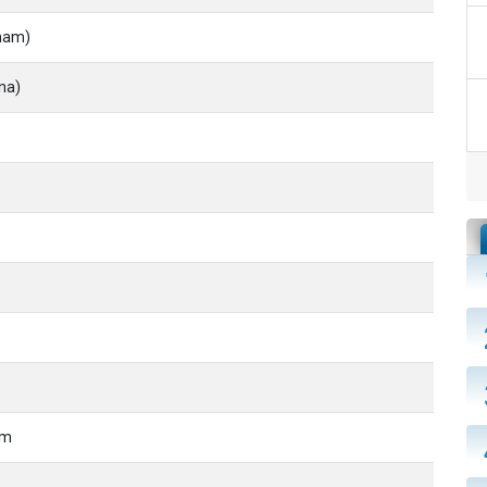
aham)
na)
im