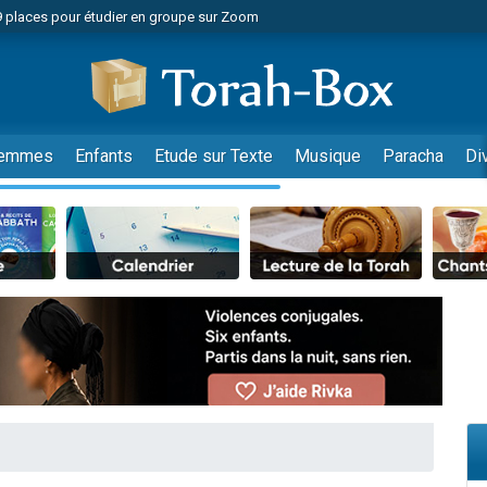
49 places pour étudier en groupe sur Zoom
nes viennent de faire un don pour Diane, 80 ans, dans un appartement insalu
viennent de nous rejoindre sur WhatsApp
viennent de nous rejoindre sur WhatsApp
es viennent de faire un don pour Reloger Rivka, 6 enfants, victime de violences
emmes
Enfants
Etude sur Texte
Musique
Paracha
Di
es viennent de faire un don pour 1 Journée de Vacances Pour les Enfants
 viennent de demander une bénédiction
viennent de nous rejoindre sur WhatsApp
49 places pour étudier en groupe sur Zoom
 donner son Maasser
viennent de nous rejoindre sur WhatsApp
viennent de nous rejoindre sur WhatsApp
de donner son Maasser
es viennent de faire un don pour 5 jours de vacances aux Orphelins
viennent de nous rejoindre sur WhatsApp