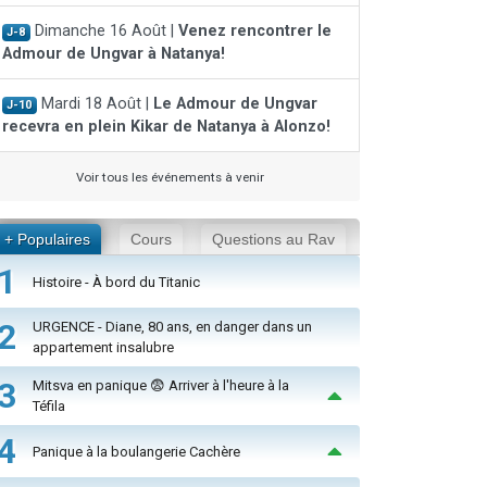
Dimanche 16 Août |
Venez rencontrer le
J-8
Admour de Ungvar à Natanya!
Mardi 18 Août |
Le Admour de Ungvar
J-10
recevra en plein Kikar de Natanya à Alonzo!
Voir tous les événements à venir
+ Populaires
Cours
Questions au Rav
1
Histoire - À bord du Titanic
2
URGENCE - Diane, 80 ans, en danger dans un
appartement insalubre
3
Mitsva en panique 😨 Arriver à l'heure à la
Téfila
4
Panique à la boulangerie Cachère