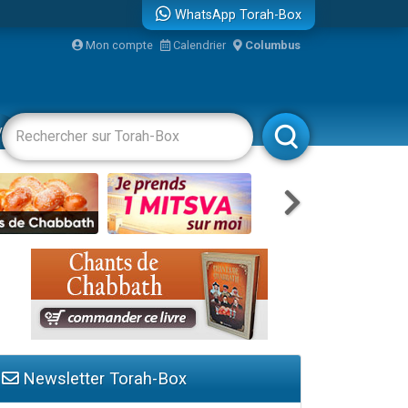
WhatsApp Torah-Box
bre
Mon compte
Calendrier
Columbus
...
vertissements
Livres
Rabbanim
Newsletter Torah-Box