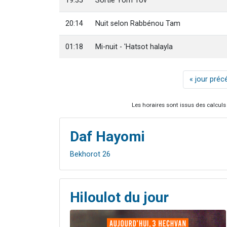
19:35
Sortie Yom Tov
20:14
Nuit selon Rabbénou Tam
01:18
Mi-nuit - 'Hatsot halayla
« jour préc
Les horaires sont issus des calculs 
Daf Hayomi
Bekhorot 26
Hiloulot du jour