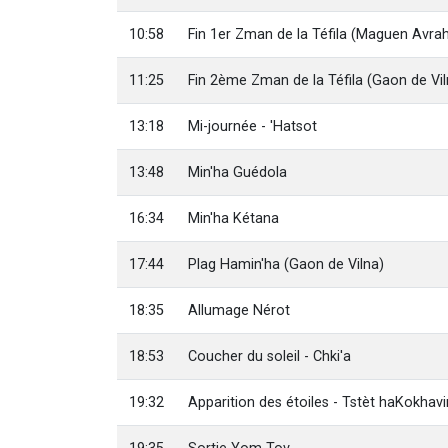
10:58
Fin 1er Zman de la Téfila (Maguen Avr
11:25
Fin 2ème Zman de la Téfila (Gaon de Vil
13:18
Mi-journée - 'Hatsot
13:48
Min'ha Guédola
16:34
Min'ha Kétana
17:44
Plag Hamin'ha (Gaon de Vilna)
18:35
Allumage Nérot
18:53
Coucher du soleil - Chki'a
19:32
Apparition des étoiles - Tstèt haKokhav