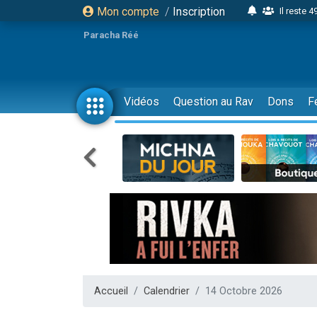
Mon compte
/
Inscription
Il reste 
16 person
Paracha Réé
2 personnes 
6 personnes 
4 personn
Vidéos
Question au Rav
Dons
F
2 personn
17 personnes
4 personnes 
Il reste 
Eva vient de
4 personnes 
3 personnes 
Odaya vient 
3 personn
Accueil
Calendrier
14 Octobre 2026
2 personnes 