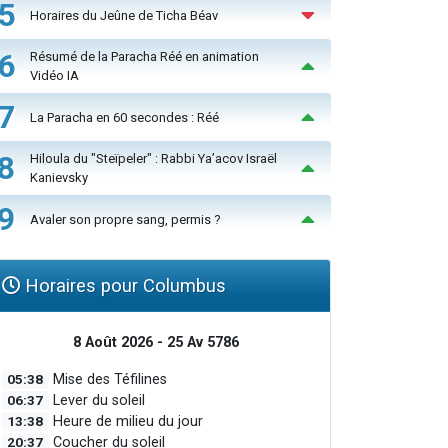
5
Horaires du Jeûne de Ticha Béav
6
Résumé de la Paracha Réé en animation
Vidéo IA
7
La Paracha en 60 secondes : Réé
8
Hiloula du "Steïpeler" : Rabbi Ya’acov Israël
Kanievsky
9
Avaler son propre sang, permis ?
Horaires pour Columbus
8 Août 2026 - 25 Av 5786
05:38
Mise des Téfilines
06:37
Lever du soleil
13:38
Heure de milieu du jour
20:37
Coucher du soleil