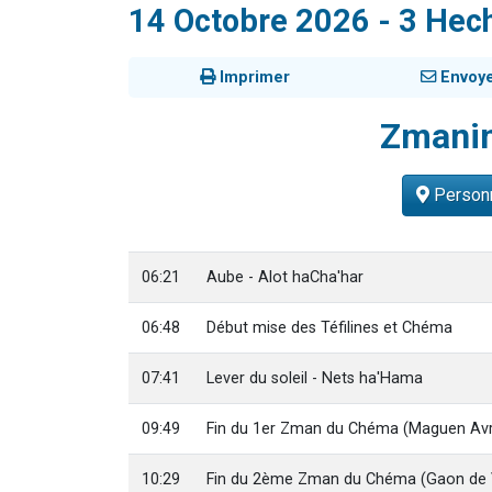
14 Octobre 2026 - 3 Hec
13 personnes
30 perso
Imprimer
Envoy
Il reste 
12 nouve
Zmani
29 personnes
Personn
06:21
Aube - Alot haCha'har
06:48
Début mise des Téfilines et Chéma
07:41
Lever du soleil - Nets ha'Hama
09:49
Fin du 1er Zman du Chéma (Maguen Av
10:29
Fin du 2ème Zman du Chéma (Gaon de V