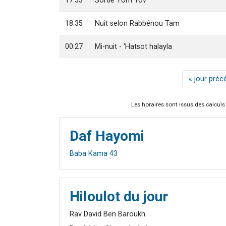
17:53
Sortie Yom Tov
18:35
Nuit selon Rabbénou Tam
00:27
Mi-nuit - 'Hatsot halayla
« jour préc
Les horaires sont issus des calculs 
Daf Hayomi
Baba Kama 43
Hiloulot du jour
Rav David Ben Baroukh