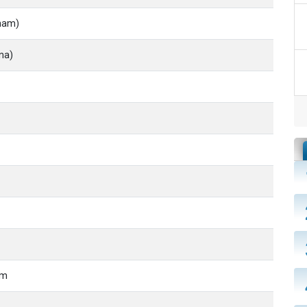
aham)
na)
im