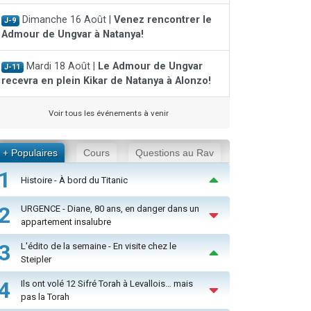
Dimanche 16 Août |
Venez rencontrer le
J-9
Admour de Ungvar à Natanya!
Mardi 18 Août |
Le Admour de Ungvar
J-11
recevra en plein Kikar de Natanya à Alonzo!
Voir tous les événements à venir
+ Populaires
Cours
Questions au Rav
1
Histoire - À bord du Titanic
2
URGENCE - Diane, 80 ans, en danger dans un
appartement insalubre
3
L'édito de la semaine - En visite chez le
Steipler
4
Ils ont volé 12 Sifré Torah à Levallois… mais
pas la Torah