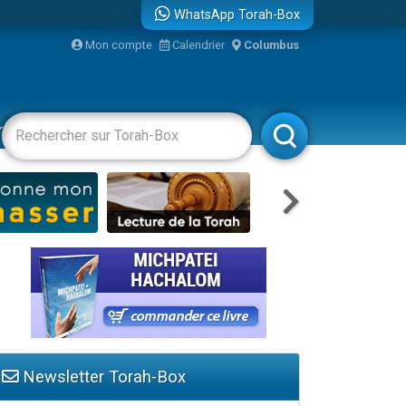
WhatsApp Torah-Box
Mon compte
Calendrier
Columbus
bre
racha
Divertissements
Livres
Rabbanim
Newsletter Torah-Box