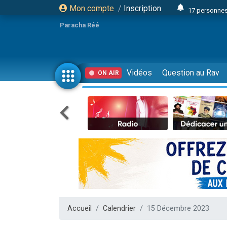
Mon compte
/
Inscription
17 personnes
Il reste 
Paracha Réé
23 person
Eva vient de
4 personnes 
Vidéos
Question au Rav
ON AIR
3 personnes 
Odaya vient 
3 personn
2 personnes 
13 personnes
Il reste 
30 perso
12 nouve
3 personnes 
Accueil
Calendrier
15 Décembre 2023
2 personnes 