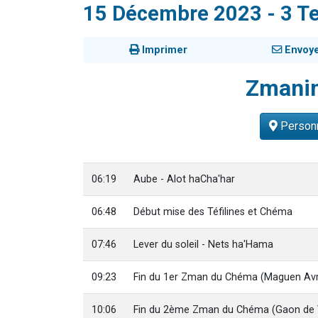
15 Décembre 2023 - 3 T
3 personnes 
2 nouvel
Imprimer
Envoy
8 personn
Nouvelle émis
Zmani
4 personnes 
Personn
06:19
Aube - Alot haCha'har
06:48
Début mise des Téfilines et Chéma
07:46
Lever du soleil - Nets ha'Hama
09:23
Fin du 1er Zman du Chéma (Maguen Av
10:06
Fin du 2ème Zman du Chéma (Gaon de V