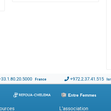
+33.1.80.20.5000
+972.2.37.41.515
France
Is
ources
L'association