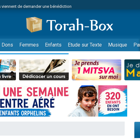
 viennent de demander une bénédiction
49 places pour étudier en groupe sur Zoom
nes viennent de faire un don pour Diane, 80 ans, dans un appartement insalu
 donner son Maasser
viennent de nous rejoindre sur WhatsApp
Dons
Femmes
Enfants
Etude sur Texte
Musique
Pa
viennent de nous rejoindre sur WhatsApp
de donner son Maasser
es viennent de faire un don pour 5 jours de vacances aux Orphelins
viennent de nous rejoindre sur WhatsApp
 viennent de demander une bénédiction
49 places pour étudier en groupe sur Zoom
nnes viennent de faire un don pour Sauvez la jambe de Yohan
lles musiques dans Torah-Box Music
viennent de nous rejoindre sur WhatsApp
viennent de nous rejoindre sur WhatsApp