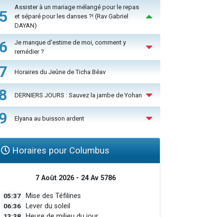
Assister à un mariage mélangé pour le repas
5
et séparé pour les danses ?! (Rav Gabriel
DAYAN)
6
Je manque d'estime de moi, comment y
remédier ?
7
Horaires du Jeûne de Ticha Béav
8
DERNIERS JOURS : Sauvez la jambe de Yohan
9
Elyana au buisson ardent
Horaires pour Columbus
7 Août 2026 - 24 Av 5786
05:37
Mise des Téfilines
06:36
Lever du soleil
13:38
Heure de milieu du jour