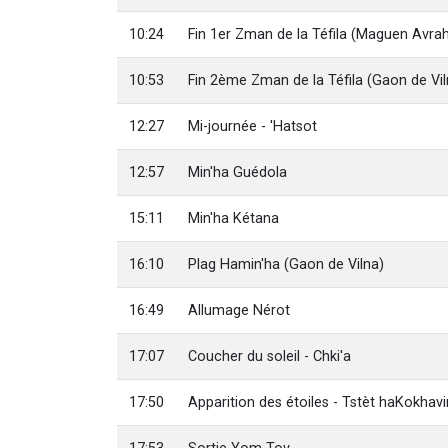
10:24
Fin 1er Zman de la Téfila (Maguen Avr
10:53
Fin 2ème Zman de la Téfila (Gaon de Vil
12:27
Mi-journée - 'Hatsot
12:57
Min'ha Guédola
15:11
Min'ha Kétana
16:10
Plag Hamin'ha (Gaon de Vilna)
16:49
Allumage Nérot
17:07
Coucher du soleil - Chki'a
17:50
Apparition des étoiles - Tstèt haKokhav