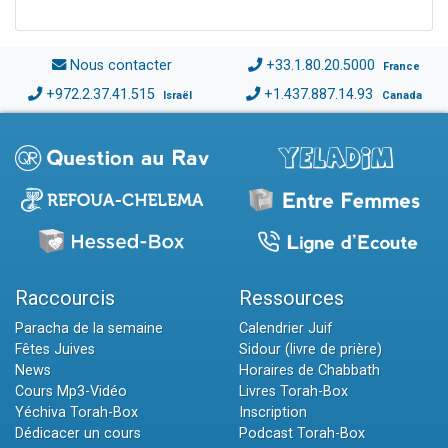
Nous contacter
+33.1.80.20.5000
France
+972.2.37.41.515
+1.437.887.14.93
Israël
Canada
Raccourcis
Ressources
Paracha de la semaine
Calendrier Juif
Fêtes Juives
Sidour (livre de prière)
News
Horaires de Chabbath
Cours Mp3-Vidéo
Livres Torah-Box
Yéchiva Torah-Box
Inscription
Dédicacer un cours
Podcast Torah-Box