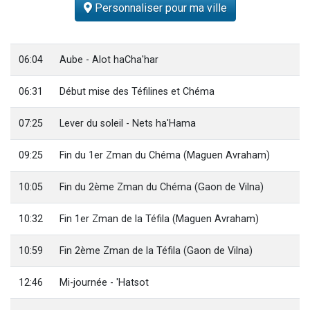
Personnaliser pour ma ville
3 personnes viennent de faire un don pour Événements Torah-Box
3 personnes viennent de nous rejoindre sur WhatsApp
11 personnes viennent de demander une bénédiction
06:04
Aube - Alot haCha'har
Il reste 49 places pour étudier en groupe sur Zoom
06:31
Début mise des Téfilines et Chéma
2 personnes viennent de nous rejoindre sur WhatsApp
07:25
Lever du soleil - Nets ha'Hama
09:25
Fin du 1er Zman du Chéma (Maguen Avraham)
10:05
Fin du 2ème Zman du Chéma (Gaon de Vilna)
10:32
Fin 1er Zman de la Téfila (Maguen Avraham)
10:59
Fin 2ème Zman de la Téfila (Gaon de Vilna)
12:46
Mi-journée - 'Hatsot