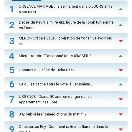
1
URGENCE MARIAGE : Ils se marient dans 6 JOURS et ils
n'ont RIEN
2
Décès du Rav ‘Haïm Peretz, figure de la Torah tunisienne
en France
3
MERCI - Grâce à vous, l'opération de Yohan va avoir lieu
🙏
4
Micro-trottoir - T'as donné ton MA’ASSER ?
5
Horaires du Jeûne de Ticha Béav
6
Ce qui se cache sous le Kotel à Jérusalem...
7
URGENCE - Diane, 80 ans, en danger dans un
appartement insalubre
8
J'ai oublié les "bénédictions du matin" ?!
9
Question au Psy : Comment raviver la flamme dans le