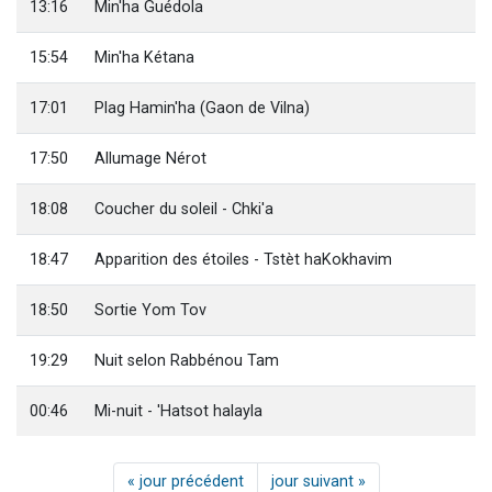
13:16
Min'ha Guédola
15:54
Min'ha Kétana
17:01
Plag Hamin'ha (Gaon de Vilna)
17:50
Allumage Nérot
18:08
Coucher du soleil - Chki'a
18:47
Apparition des étoiles - Tstèt haKokhavim
18:50
Sortie Yom Tov
19:29
Nuit selon Rabbénou Tam
00:46
Mi-nuit - 'Hatsot halayla
« jour précédent
jour suivant »