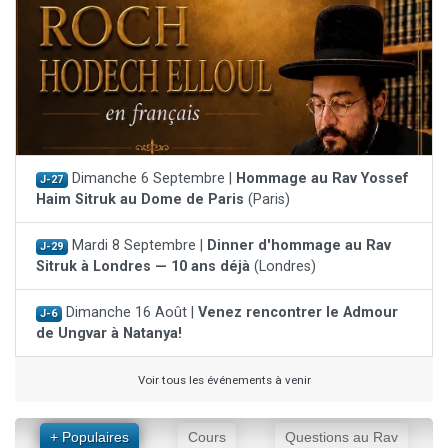
Dimanche 6 Septembre |
Hommage au Rav Yossef
J-27
Haim Sitruk au Dome de Paris
(Paris)
Mardi 8 Septembre |
Dinner d'hommage au Rav
J-29
Sitruk à Londres — 10 ans déjà
(Londres)
Dimanche 16 Août |
Venez rencontrer le Admour
J-6
de Ungvar à Natanya!
Voir tous les événements à venir
+ Populaires
Cours
Questions au Rav