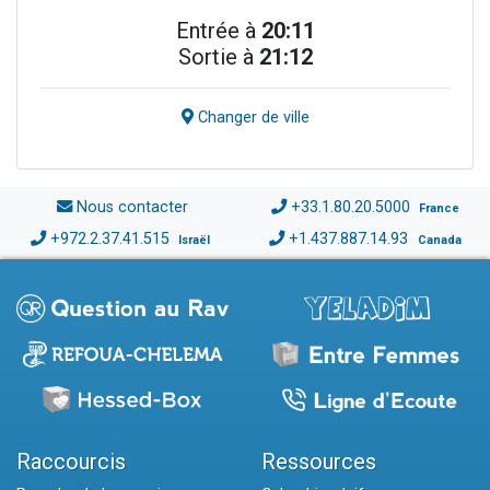
Entrée à
20:11
Sortie à
21:12
Changer de ville
Nous contacter
+33.1.80.20.5000
France
+972.2.37.41.515
+1.437.887.14.93
Israël
Canada
Raccourcis
Ressources