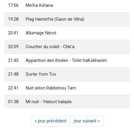
17:56
Min'ha Kétana
19:28
Plag Hamin'ha (Gaon de Vilna)
20:41
Allumage Nérot
20:59
Coucher du soleil - Chki'a
21:45
Apparition des étoiles - Tstèt haKokhavim
21:48
Sortie Yom Tov
22:41
Nuit selon Rabbénou Tam
01:38
Mi-nuit - 'Hatsot halayla
« jour précédent
jour suivant »