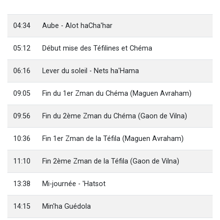
13 personnes viennent de demander une bénédiction
30 personnes viennent de faire un don pour Sauvez la jambe de Yohan
04:34
Aube - Alot haCha'har
Il reste 49 places pour étudier en groupe sur Zoom
05:12
Début mise des Téfilines et Chéma
12 nouvelles musiques dans Torah-Box Music
29 personnes viennent de demander une bénédiction
06:16
Lever du soleil - Nets ha'Hama
09:05
Fin du 1er Zman du Chéma (Maguen Avraham)
09:56
Fin du 2ème Zman du Chéma (Gaon de Vilna)
10:36
Fin 1er Zman de la Téfila (Maguen Avraham)
11:10
Fin 2ème Zman de la Téfila (Gaon de Vilna)
13:38
Mi-journée - 'Hatsot
14:15
Min'ha Guédola