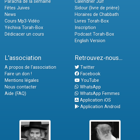
Paracha de la semaine
Calendrier Juif
Fêtes Juives
Sidour (livre de prière)
News
Horaires de Chabbath
Cours Mp3-Vidéo
Livres Torah-Box
Yéchiva Torah-Box
Inscription
Dédicacer un cours
Podcast Torah-Box
English Version
L'association
Retrouvez-nous...
A propos de l'association
Twitter
Faire un don !
Facebook
Mentions légales
YouTube
Nous contacter
WhatsApp
Aide (FAQ)
WhatsApp Femmes
Application iOS
Application Android