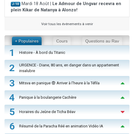
Mardi 18 Août |
Le Admour de Ungvar recevra en
J-10
plein Kikar de Natanya à Alonzo!
Voir tous les événements à venir
+ Populaires
Cours
Questions au Rav
1
Histoire - À bord du Titanic
2
URGENCE - Diane, 80 ans, en danger dans un appartement
insalubre
3
Mitsva en panique 😨 Arriver à l'heure à la Téfila
4
Panique à la boulangerie Cachère
5
Horaires du Jeûne de Ticha Béav
6
Résumé de la Paracha Réé en animation Vidéo IA