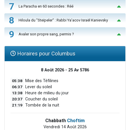
7
La Paracha en 60 secondes : Réé
8
Hiloula du "Steïpeler" : Rabbi Ya’acov Israël Kanievsky
9
Avaler son propre sang, permis ?
Horaires pour Columbus
8 Août 2026 - 25 Av 5786
05:38
Mise des Téfilines
06:37
Lever du soleil
13:38
Heure de milieu du jour
20:37
Coucher du soleil
21:19
Tombée de la nuit
Chabbath
Choftim
Vendredi 14 Août 2026