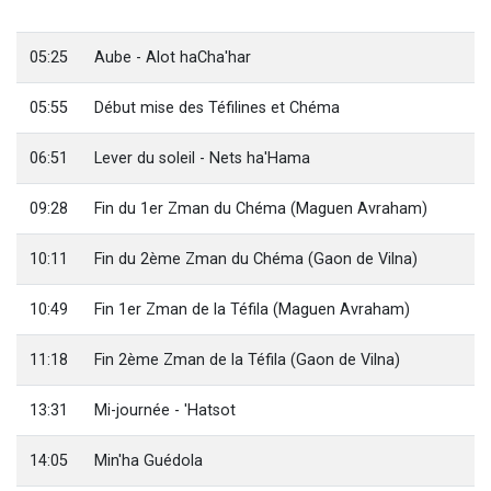
Dovan vient de donner son Maasser
2 personnes viennent de nous rejoindre sur WhatsApp
05:25
Aube - Alot haCha'har
2 personnes viennent de nous rejoindre sur WhatsApp
05:55
Début mise des Téfilines et Chéma
Malgorzata vient de donner son Maasser
3 personnes viennent de nous rejoindre sur WhatsApp
06:51
Lever du soleil - Nets ha'Hama
09:28
Fin du 1er Zman du Chéma (Maguen Avraham)
10:11
Fin du 2ème Zman du Chéma (Gaon de Vilna)
10:49
Fin 1er Zman de la Téfila (Maguen Avraham)
11:18
Fin 2ème Zman de la Téfila (Gaon de Vilna)
13:31
Mi-journée - 'Hatsot
14:05
Min'ha Guédola