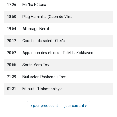
17:26
Min'ha Kétana
18:50
Plag Hamin'ha (Gaon de Vilna)
19:54
Allumage Nérot
20:12
Coucher du soleil - Chki'a
20:52
Apparition des étoiles - Tstèt haKokhavim
20:55
Sortie Yom Tov
21:39
Nuit selon Rabbénou Tam
01:31
Mi-nuit - 'Hatsot halayla
« jour précédent
jour suivant »