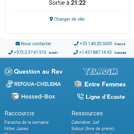
Sortie à
21:22
Changer de ville
Nous contacter
+33.1.80.20.5000
France
+972.2.37.41.515
+1.437.887.14.93
Israël
Canada
Raccourcis
Ressources
Paracha de la semaine
Calendrier Juif
Fêtes Juives
Sidour (livre de prière)