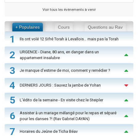
Voir tous les événements à venir
+ Populaires
Cours
Questions au Rav
1
Ils ont volé 12 Sifré Torah à Levallois… mais pas la Torah
2
URGENCE - Diane, 80 ans, en danger dans un
appartement insalubre
3
Je manque d'estime de moi, comment y remédier ?
4
DERNIERS JOURS : Sauvez la jambe de Yohan
5
L'édito de la semaine - En visite chez le Steipler
6
Assister à un mariage mélangé pour le repas et séparé
pour les danses ?! (Rav Gabriel DAYAN)
7
Horaires du Jeûne de Ticha Béav