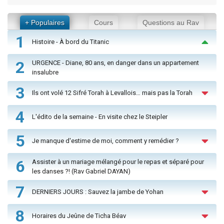
+ Populaires
Cours
Questions au Rav
1
Histoire - À bord du Titanic
2
URGENCE - Diane, 80 ans, en danger dans un appartement
insalubre
3
Ils ont volé 12 Sifré Torah à Levallois… mais pas la Torah
4
L'édito de la semaine - En visite chez le Steipler
5
Je manque d'estime de moi, comment y remédier ?
6
Assister à un mariage mélangé pour le repas et séparé pour
les danses ?! (Rav Gabriel DAYAN)
7
DERNIERS JOURS : Sauvez la jambe de Yohan
8
Horaires du Jeûne de Ticha Béav