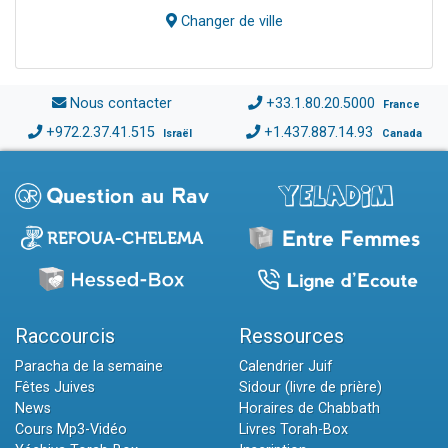
Changer de ville
Nous contacter
+33.1.80.20.5000
France
+972.2.37.41.515
+1.437.887.14.93
Israël
Canada
Raccourcis
Ressources
Paracha de la semaine
Calendrier Juif
Fêtes Juives
Sidour (livre de prière)
News
Horaires de Chabbath
Cours Mp3-Vidéo
Livres Torah-Box