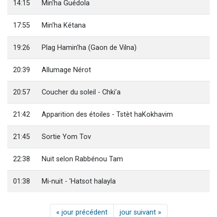
14:15
Min'ha Guédola
17:55
Min'ha Kétana
19:26
Plag Hamin'ha (Gaon de Vilna)
20:39
Allumage Nérot
20:57
Coucher du soleil - Chki'a
21:42
Apparition des étoiles - Tstèt haKokhavim
21:45
Sortie Yom Tov
22:38
Nuit selon Rabbénou Tam
01:38
Mi-nuit - 'Hatsot halayla
« jour précédent
jour suivant »