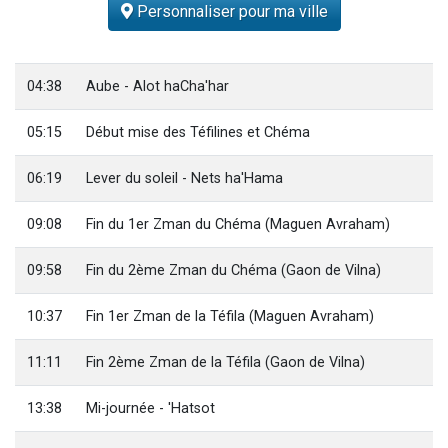
Personnaliser pour ma ville
Nouvelle émission radio : Visions de grandeur n°104 : Le Chabbath et le Birkat Hamazone à travers le temps
61 personnes viennent de demander une bénédiction
Ariel vient de donner son Maasser
04:38
Aube - Alot haCha'har
Il reste 49 places pour étudier en groupe sur Zoom
05:15
Début mise des Téfilines et Chéma
Eva vient de donner son Maasser
06:19
Lever du soleil - Nets ha'Hama
09:08
Fin du 1er Zman du Chéma (Maguen Avraham)
09:58
Fin du 2ème Zman du Chéma (Gaon de Vilna)
10:37
Fin 1er Zman de la Téfila (Maguen Avraham)
11:11
Fin 2ème Zman de la Téfila (Gaon de Vilna)
13:38
Mi-journée - 'Hatsot