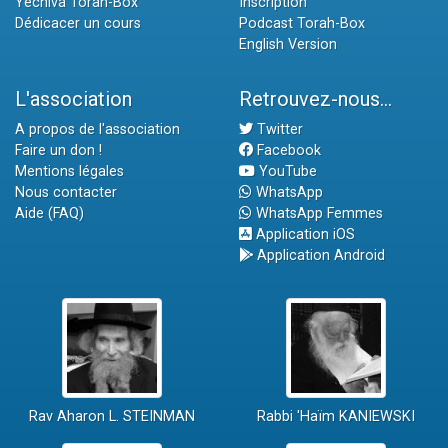
Yéchiva Torah-Box
Inscription
Dédicacer un cours
Podcast Torah-Box
English Version
L'association
Retrouvez-nous...
A propos de l'association
Twitter
Faire un don !
Facebook
Mentions légales
YouTube
Nous contacter
WhatsApp
Aide (FAQ)
WhatsApp Femmes
Application iOS
Application Android
Rav Aharon L. STEINMAN
Rabbi 'Haïm KANIEWSKI