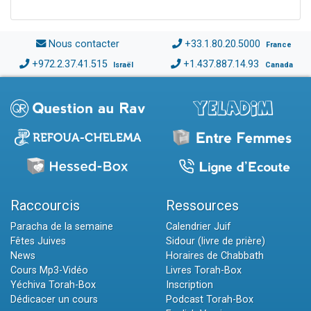
Nous contacter
+33.1.80.20.5000
France
+972.2.37.41.515
+1.437.887.14.93
Israël
Canada
Raccourcis
Ressources
Paracha de la semaine
Calendrier Juif
Fêtes Juives
Sidour (livre de prière)
News
Horaires de Chabbath
Cours Mp3-Vidéo
Livres Torah-Box
Yéchiva Torah-Box
Inscription
Dédicacer un cours
Podcast Torah-Box