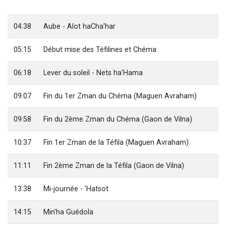
Il reste 49 places pour étudier en groupe sur Zoom
12 nouvelles musiques dans Torah-Box Music
04:38
Aube - Alot haCha'har
3 personnes viennent de nous rejoindre sur WhatsApp
05:15
Début mise des Téfilines et Chéma
2 personnes viennent de nous rejoindre sur WhatsApp
2 personnes viennent de nous rejoindre sur WhatsApp
06:18
Lever du soleil - Nets ha'Hama
09:07
Fin du 1er Zman du Chéma (Maguen Avraham)
09:58
Fin du 2ème Zman du Chéma (Gaon de Vilna)
10:37
Fin 1er Zman de la Téfila (Maguen Avraham)
11:11
Fin 2ème Zman de la Téfila (Gaon de Vilna)
13:38
Mi-journée - 'Hatsot
14:15
Min'ha Guédola