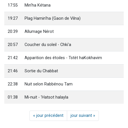
17:55
Min'ha Kétana
19:27
Plag Hamin'ha (Gaon de Vilna)
20:39
Allumage Nérot
20:57
Coucher du soleil - Chki'a
21:42
Apparition des étoiles - Tstèt haKokhavim
21:46
Sortie du Chabbat
22:38
Nuit selon Rabbénou Tam
01:38
Mi-nuit - 'Hatsot halayla
« jour précédent
jour suivant »