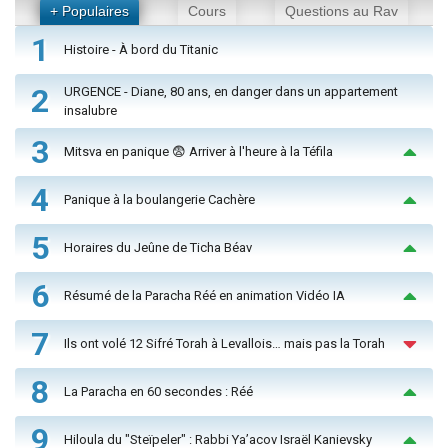
+ Populaires
Cours
Questions au Rav
1
Histoire - À bord du Titanic
2
URGENCE - Diane, 80 ans, en danger dans un appartement
insalubre
3
Mitsva en panique 😨 Arriver à l'heure à la Téfila
4
Panique à la boulangerie Cachère
5
Horaires du Jeûne de Ticha Béav
6
Résumé de la Paracha Réé en animation Vidéo IA
7
Ils ont volé 12 Sifré Torah à Levallois… mais pas la Torah
8
La Paracha en 60 secondes : Réé
9
Hiloula du "Steïpeler" : Rabbi Ya’acov Israël Kanievsky