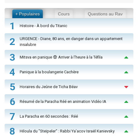
+ Populaires
Cours
Questions au Rav
1
Histoire - À bord du Titanic
2
URGENCE - Diane, 80 ans, en danger dans un appartement
insalubre
3
Mitsva en panique 😨 Arriver à l'heure à la Téfila
4
Panique à la boulangerie Cachère
5
Horaires du Jeûne de Ticha Béav
6
Résumé de la Paracha Réé en animation Vidéo IA
7
La Paracha en 60 secondes : Réé
8
Hiloula du "Steïpeler" : Rabbi Ya’acov Israël Kanievsky