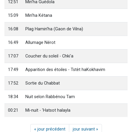
12:51
Min'ha Guédola
15:09
Min'ha Kétana
16:08
Plag Hamin'ha (Gaon de Vilna)
16:49
Allumage Nérot
17:07
Coucher du soleil - Chki'a
17:49
Apparition des étoiles - Tstèt haKokhavim
17:52
Sortie du Chabbat
18:34
Nuit selon Rabbénou Tam
00:21
Mi-nuit - 'Hatsot halayla
« jour précédent
jour suivant »