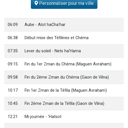
Personnaliser pour ma ville
13 personnes viennent de demander une bénédiction
30 personnes viennent de faire un don pour Sauvez la jambe de Yohan
Il reste 49 places pour étudier en groupe sur Zoom
06:09
Aube - Alot haCha'har
12 nouvelles musiques dans Torah-Box Music
06:38
Début mise des Téfilines et Chéma
29 personnes viennent de demander une bénédiction
07:35
Lever du soleil - Nets ha'Hama
09:15
Fin du 1er Zman du Chéma (Maguen Avraham)
09:58
Fin du 2ème Zman du Chéma (Gaon de Vilna)
10:17
Fin 1er Zman de la Téfila (Maguen Avraham)
10:45
Fin 2ème Zman de la Téfila (Gaon de Vilna)
12:21
Mi-journée - 'Hatsot