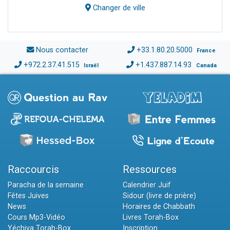
Changer de ville
Nous contacter
+33.1.80.20.5000
France
+972.2.37.41.515
+1.437.887.14.93
Israël
Canada
Raccourcis
Ressources
Paracha de la semaine
Calendrier Juif
Fêtes Juives
Sidour (livre de prière)
News
Horaires de Chabbath
Cours Mp3-Vidéo
Livres Torah-Box
Yéchiva Torah-Box
Inscription