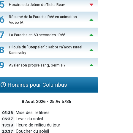
5
Horaires du Jeûne de Ticha Béav
6
Résumé de la Paracha Réé en animation
Vidéo IA
7
La Paracha en 60 secondes : Réé
8
Hiloula du "Steïpeler" : Rabbi Ya’acov Israël
Kanievsky
9
Avaler son propre sang, permis ?
Horaires pour Columbus
8 Août 2026 - 25 Av 5786
05:38
Mise des Téfilines
06:37
Lever du soleil
13:38
Heure de milieu du jour
20:37
Coucher du soleil