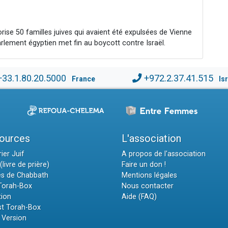
ise 50 familles juives qui avaient été expulsées de Vienne
rlement égyptien met fin au boycott contre Israël.
+33.1.80.20.5000
+972.2.37.41.515
France
Is
ources
L'association
ier Juif
A propos de l'association
(livre de prière)
Faire un don !
es de Chabbath
Mentions légales
 Torah-Box
Nous contacter
tion
Aide (FAQ)
t Torah-Box
 Version