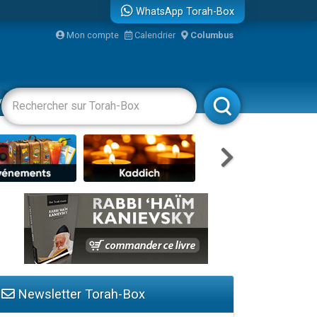
WhatsApp Torah-Box
bre
Mon compte
Calendrier
Columbus
...
vertissements
Livres
Rabbanim
Newsletter Torah-Box