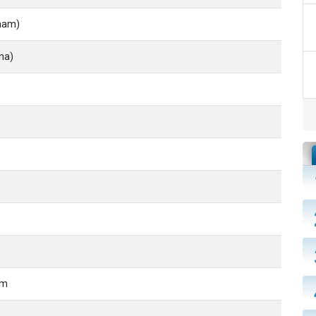
aham)
na)
im