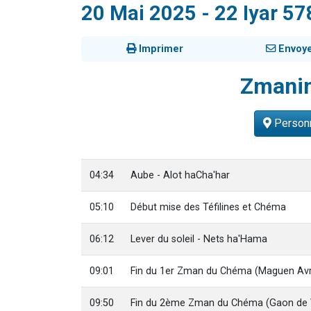
20 Mai 2025 - 22 Iyar 57
13 personnes
30 perso
Imprimer
Envoy
Il reste 
12 nouve
Zmani
29 personnes
Personn
04:34
Aube - Alot haCha'har
05:10
Début mise des Téfilines et Chéma
06:12
Lever du soleil - Nets ha'Hama
09:01
Fin du 1er Zman du Chéma (Maguen Av
09:50
Fin du 2ème Zman du Chéma (Gaon de V