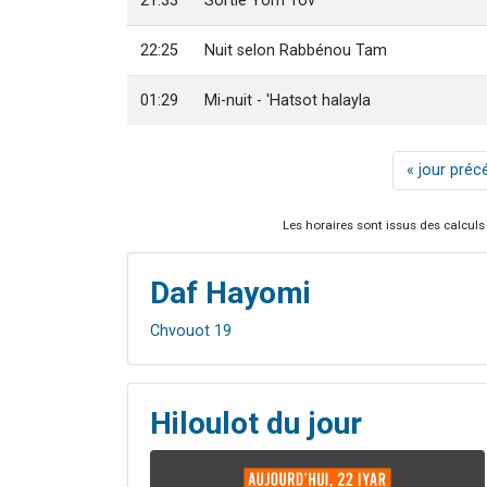
21:33
Sortie Yom Tov
22:25
Nuit selon Rabbénou Tam
01:29
Mi-nuit - 'Hatsot halayla
« jour préc
Les horaires sont issus des calculs 
Daf Hayomi
Chvouot 19
Hiloulot du jour