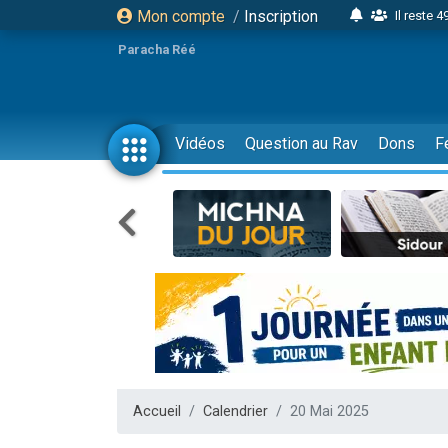
Mon compte
/
Inscription
Il reste 
16 person
Paracha Réé
2 personnes 
6 personnes 
4 personn
Vidéos
Question au Rav
Dons
F
2 personn
17 personnes
4 personnes 
Il reste 
Eva vient de
4 personnes 
3 personnes 
Odaya vient 
3 personn
Accueil
Calendrier
20 Mai 2025
2 personnes 