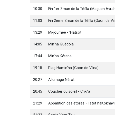
10:30
Fin 1er Zman de la Téfila (Maguen Avr
11:03
Fin 2ème Zman de la Téfila (Gaon de Vil
13:29
Mi-journée - 'Hatsot
14:05
Min'ha Guédola
17:44
Min'ha Kétana
19:15
Plag Hamin'ha (Gaon de Vilna)
20:27
Allumage Nérot
20:45
Coucher du soleil - Chki'a
21:29
Apparition des étoiles - Tstèt haKokhav