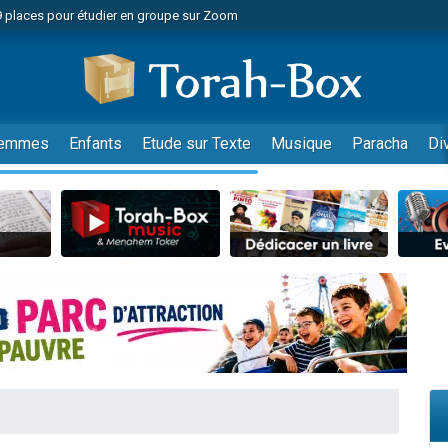
49 places pour étudier en groupe sur Zoom
nes viennent de faire un don pour Diane, 80 ans, dans un appartement insalu
viennent de nous rejoindre sur WhatsApp
viennent de nous rejoindre sur WhatsApp
es viennent de faire un don pour Reloger Rivka, 6 enfants, victime de violences
emmes
Enfants
Etude sur Texte
Musique
Paracha
Di
es viennent de faire un don pour 1 Journée de Vacances Pour les Enfants
 viennent de demander une bénédiction
viennent de nous rejoindre sur WhatsApp
49 places pour étudier en groupe sur Zoom
 donner son Maasser
viennent de nous rejoindre sur WhatsApp
viennent de nous rejoindre sur WhatsApp
de donner son Maasser
es viennent de faire un don pour 5 jours de vacances aux Orphelins
viennent de nous rejoindre sur WhatsApp