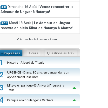
Dimanche 16 Août |
Venez rencontrer le
J-8
Admour de Ungvar à Natanya!
Mardi 18 Août |
Le Admour de Ungvar
J-10
recevra en plein Kikar de Natanya à Alonzo!
Voir tous les événements à venir
+ Populaires
Cours
Questions au Rav
1
Histoire - À bord du Titanic
2
URGENCE - Diane, 80 ans, en danger dans un
appartement insalubre
3
Mitsva en panique 😨 Arriver à l'heure à la
Téfila
4
Panique à la boulangerie Cachère