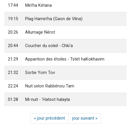
17:44
Min'ha Kétana
19:15
Plag Hamin'ha (Gaon de Vilna)
20:26
Allumage Nérot
20:44
Coucher du soleil - Chki'a
21:29
Apparition des étoiles - Tstèt haKokhavim
21:32
Sortie Yom Tov
22:24
Nuit selon Rabbénou Tam
01:28
Mi-nuit - 'Hatsot halayla
« jour précédent
jour suivant »