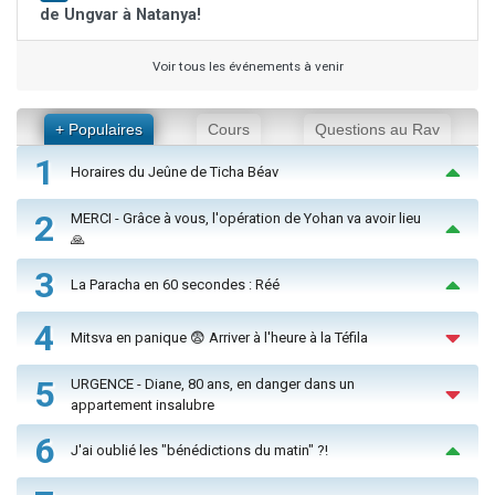
de Ungvar à Natanya!
Voir tous les événements à venir
+ Populaires
Cours
Questions au Rav
1
Horaires du Jeûne de Ticha Béav
2
MERCI - Grâce à vous, l'opération de Yohan va avoir lieu
🙏
3
La Paracha en 60 secondes : Réé
4
Mitsva en panique 😨 Arriver à l'heure à la Téfila
5
URGENCE - Diane, 80 ans, en danger dans un
appartement insalubre
6
J'ai oublié les "bénédictions du matin" ?!