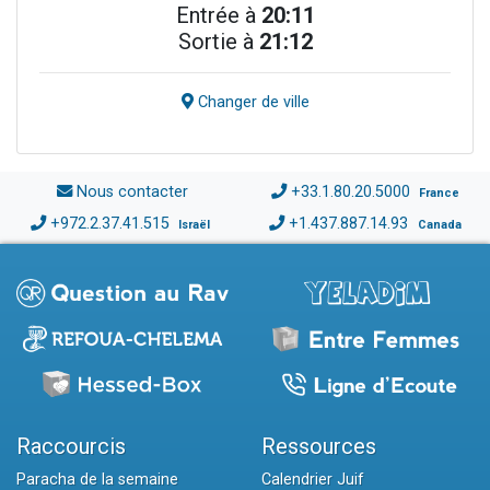
Entrée à
20:11
Sortie à
21:12
Changer de ville
Nous contacter
+33.1.80.20.5000
France
+972.2.37.41.515
+1.437.887.14.93
Israël
Canada
Raccourcis
Ressources
Paracha de la semaine
Calendrier Juif