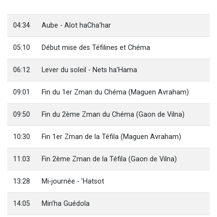
17 personnes viennent de demander une bénédiction
4 personnes viennent de nous rejoindre sur WhatsApp
04:34
Aube - Alot haCha'har
Il reste 49 places pour étudier en groupe sur Zoom
05:10
Début mise des Téfilines et Chéma
Eva vient de donner son Maasser
Eli vient de donner son Maasser
06:12
Lever du soleil - Nets ha'Hama
09:01
Fin du 1er Zman du Chéma (Maguen Avraham)
09:50
Fin du 2ème Zman du Chéma (Gaon de Vilna)
10:30
Fin 1er Zman de la Téfila (Maguen Avraham)
11:03
Fin 2ème Zman de la Téfila (Gaon de Vilna)
13:28
Mi-journée - 'Hatsot
14:05
Min'ha Guédola