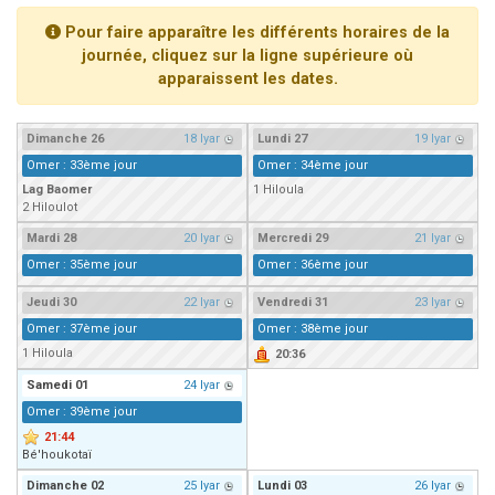
Il reste 49 places pour étudier en groupe sur Zoom
Pour faire apparaître les différents horaires de la
3 personnes viennent de nous rejoindre sur WhatsApp
journée, cliquez sur la ligne supérieure où
apparaissent les dates.
2 personnes viennent de nous rejoindre sur WhatsApp
2 nouvelles musiques dans Torah-Box Music
Dimanche
26
18 Iyar
Lundi
27
19 Iyar
6 personnes viennent de nous rejoindre sur WhatsApp
Omer : 33ème jour
Omer : 34ème jour
Lag Baomer
1 Hiloula
2 Hiloulot
Mardi
28
20 Iyar
Mercredi
29
21 Iyar
Omer : 35ème jour
Omer : 36ème jour
Jeudi
30
22 Iyar
Vendredi
31
23 Iyar
Omer : 37ème jour
Omer : 38ème jour
1 Hiloula
20:36
Samedi
01
24 Iyar
Omer : 39ème jour
21:44
Bé'houkotaï
Dimanche
02
25 Iyar
Lundi
03
26 Iyar