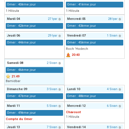
Omer : 40ème jour
Omer : 41ème jour
1 Hiloula
1 Hiloula
Mardi
04
27 Iyar
Mercredi
05
28 Iyar
Omer : 42ème jour
Omer : 43ème jour
Jeudi
06
29 Iyar
Vendredi
07
1 Sivan
Omer : 44ème jour
Omer : 45ème jour
Roch 'Hodech
20:40
Samedi
08
2 Sivan
Omer : 46ème jour
21:49
Bamidbar
Dimanche
09
3 Sivan
Lundi
10
4 Sivan
Omer : 47ème jour
Omer : 48ème jour
Mardi
11
5 Sivan
Mercredi
12
6 Sivan
Chavouot
Omer : 49ème jour
1 Hiloula
Compte du Omer
Jeudi
13
7 Sivan
Vendredi
14
8 Sivan