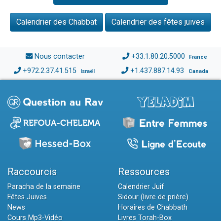
Calendrier des Chabbat
Calendrier des fêtes juives
Nous contacter
+33.1.80.20.5000
France
+972.2.37.41.515
+1.437.887.14.93
Israël
Canada
Raccourcis
Ressources
Paracha de la semaine
Calendrier Juif
Fêtes Juives
Sidour (livre de prière)
News
Horaires de Chabbath
Cours Mp3-Vidéo
Livres Torah-Box