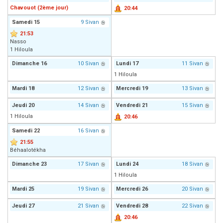
Chavouot (2ème jour)
20:44
Samedi
15
9 Sivan
21:53
Nasso
1 Hiloula
Dimanche
16
10 Sivan
Lundi
17
11 Sivan
1 Hiloula
Mardi
18
12 Sivan
Mercredi
19
13 Sivan
Jeudi
20
14 Sivan
Vendredi
21
15 Sivan
1 Hiloula
20:46
Samedi
22
16 Sivan
21:55
Béhaalotékha
Dimanche
23
17 Sivan
Lundi
24
18 Sivan
1 Hiloula
Mardi
25
19 Sivan
Mercredi
26
20 Sivan
Jeudi
27
21 Sivan
Vendredi
28
22 Sivan
20:46