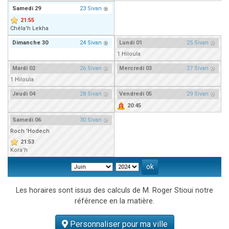
Samedi
29
23 Sivan
21:55
Chéla'h Lekha
Dimanche
30
24 Sivan
Lundi
01
25 Sivan
1 Hiloula
Mardi
02
26 Sivan
Mercredi
03
27 Sivan
1 Hiloula
Jeudi
04
28 Sivan
Vendredi
05
29 Sivan
20:45
Samedi
06
30 Sivan
Roch 'Hodech
21:53
Kora'h
Les horaires sont issus des calculs de M. Roger Stioui notre
référence en la matière.
Personnaliser pour ma ville