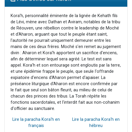
2 personnes viennent de nous rejoindre sur WhatsApp
13 personnes viennent de demander une bénédiction
Kora’h, personnalité éminente de la lignée de Kehath fils
de Lévi, mène avec Dathan et Aviram, notables de la tribu
Il reste 49 places pour étudier en groupe sur Zoom
de Réouven, une rébellion contre le leadership de Moché
12 nouvelles musiques dans Torah-Box Music
et d'Aharon, arguant que tout le peuple étant saint,
l'autorité ne pourrait uniquement demeurer entre les
2 personnes viennent de nous rejoindre sur WhatsApp
mains de ces deux frères. Moché s'en remet au jugement
divin : Aharon et Kora’h apportent un sacrifice d'encens,
afin de déterminer lequel sera agréé. Le test est sans
appel. Kora’h et son entourage sont engloutis par la terre,
et une épidémie frappe le peuple, que seule l'offrande
expiatoire d'encens d'Aharon permet d'apaiser. La
préséance liturgique d'Aharon est encore confirmée par
le fait que seul son bâton fleurit, au milieu de celui de
chacun des princes des tribus. La Torah répète les
fonctions sacerdotales, et l'interdit fait aux non-cohanim
d'officier au sanctuaire.
Lire la paracha Kora'h en
Lire la paracha Kora'h en
français
hébreu