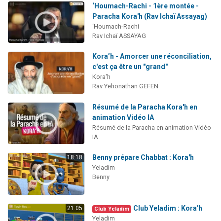
‘Houmach-Rachi - 1ère montée -
Paracha Kora'h (Rav Ichaï Assayag)
‘Houmach-Rachi
Rav Ichaï ASSAYAG
Kora’h - Amorcer une réconciliation,
c'est ça être un "grand"
Kora'h
Rav Yehonathan GEFEN
Résumé de la Paracha Kora'h en
animation Vidéo IA
Résumé de la Paracha en animation Vidéo
IA
Benny prépare Chabbat : Kora'h
18:18
Yeladim
Benny
Club Yeladim : Kora'h
21:05
Club Yeladim
Yeladim