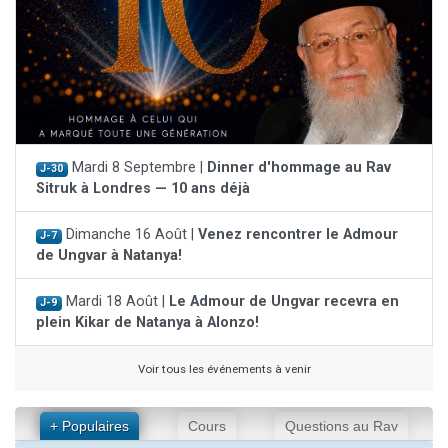
Mardi 8 Septembre |
Dinner d'hommage au Rav
J-30
Sitruk à Londres — 10 ans déjà
Dimanche 16 Août |
Venez rencontrer le Admour
J-7
de Ungvar à Natanya!
Mardi 18 Août |
Le Admour de Ungvar recevra en
J-9
plein Kikar de Natanya à Alonzo!
Voir tous les événements à venir
+ Populaires
Cours
Questions au Rav