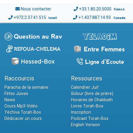
Nous contacter
+33.1.80.20.5000
France
+972.2.37.41.515
+1.437.887.14.93
Israël
Canada
Raccourcis
Ressources
Paracha de la semaine
Calendrier Juif
Fêtes Juives
Sidour (livre de prière)
News
Horaires de Chabbath
Cours Mp3-Vidéo
Livres Torah-Box
Yéchiva Torah-Box
Inscription
Dédicacer un cours
Podcast Torah-Box
English Version