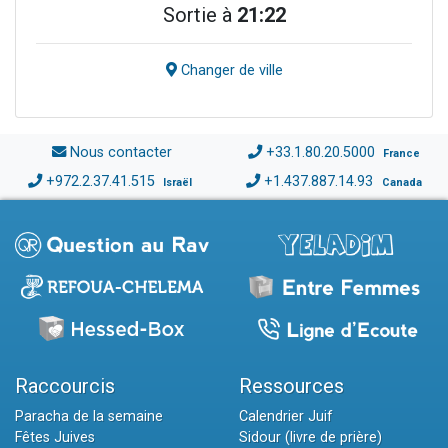
Sortie à
21:22
Changer de ville
Nous contacter
+33.1.80.20.5000
France
+972.2.37.41.515
+1.437.887.14.93
Israël
Canada
Raccourcis
Ressources
Paracha de la semaine
Calendrier Juif
Fêtes Juives
Sidour (livre de prière)