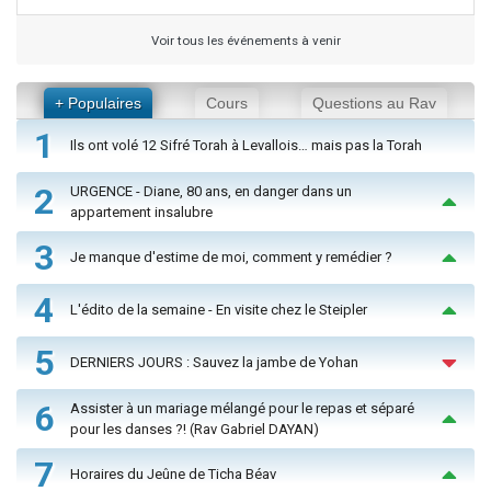
Voir tous les événements à venir
+ Populaires
Cours
Questions au Rav
1
Ils ont volé 12 Sifré Torah à Levallois… mais pas la Torah
2
URGENCE - Diane, 80 ans, en danger dans un
appartement insalubre
3
Je manque d'estime de moi, comment y remédier ?
4
L'édito de la semaine - En visite chez le Steipler
5
DERNIERS JOURS : Sauvez la jambe de Yohan
6
Assister à un mariage mélangé pour le repas et séparé
pour les danses ?! (Rav Gabriel DAYAN)
7
Horaires du Jeûne de Ticha Béav