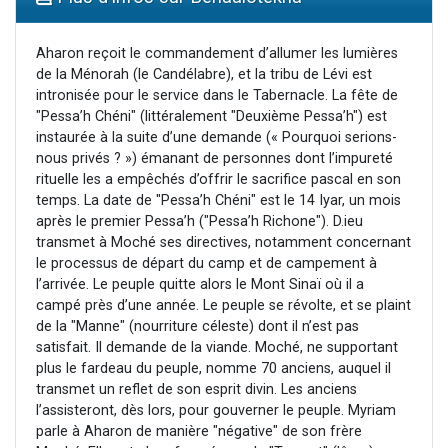
6 personnes viennent de faire un don pour 5 enfants déjà orphelins risquent de perdre leur maman
2 personnes viennent de faire un don pour Reloger Rivka, 6 enfants, victime de violences...
Aharon reçoit le commandement d’allumer les lumières
de la Ménorah (le Candélabre), et la tribu de Lévi est
10 personnes viennent de demander une bénédiction
intronisée pour le service dans le Tabernacle. La fête de
Il reste 49 places pour étudier en groupe sur Zoom
"Pessa’h Chéni" (littéralement "Deuxième Pessa’h") est
instaurée à la suite d’une demande (« Pourquoi serions-
2 personnes viennent de nous rejoindre sur WhatsApp
nous privés ? ») émanant de personnes dont l’impureté
rituelle les a empêchés d’offrir le sacrifice pascal en son
temps. La date de "Pessa’h Chéni" est le 14 Iyar, un mois
après le premier Pessa’h ("Pessa’h Richone"). D.ieu
transmet à Moché ses directives, notamment concernant
le processus de départ du camp et de campement à
l’arrivée. Le peuple quitte alors le Mont Sinaï où il a
campé près d’une année. Le peuple se révolte, et se plaint
de la "Manne" (nourriture céleste) dont il n’est pas
satisfait. Il demande de la viande. Moché, ne supportant
plus le fardeau du peuple, nomme 70 anciens, auquel il
transmet un reflet de son esprit divin. Les anciens
l’assisteront, dès lors, pour gouverner le peuple. Myriam
parle à Aharon de manière "négative" de son frère