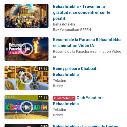
Béhaalotékha - Travailler la
gratitude, se concentrer sur le
positif
Béhaalotékha
Rav Yehonathan GEFEN
Résumé de la Paracha Béhaalotékha
en animation Vidéo IA
Résumé de la Paracha en animation Vidéo
IA
Benny prépare Chabbat :
17:15
Béhaalotékha
Yeladim
Benny
Club Yeladim :
20:11
Club Yeladim
Béhaalotékha
Yeladim
Benny
Béhaalotékha - La racine de toutes
9:30