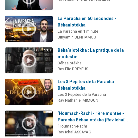
La Paracha en 60 secondes -
Béhaalotékha
La Paracha en 1 minute
Binyamin BENHAMOU
Béha’alotékha : La pratique de la
5:01
modestie
Béhaalotékha
Rav Elie DREYFUS
Les 3 Pépites de la Paracha
Béhaalotékha
Les 3 Pépites de la Paracha
Rav Nathaniel MIMOUN
‘Houmach-Rachi - 1ère montée -
Paracha Béhaalotékha (Rav Ichaï...
‘Houmach-Rachi
Rav Ichaï ASSAYAG