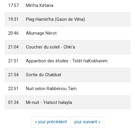
17:57
Min'ha Kétana
19:31
Plag Hamin'ha (Gaon de Vilna)
20:46
Allumage Nérot
21:04
Coucher du soleil - Chki'a
21:51
Apparition des étoiles - Tstèt haKokhavim
21:54
Sortie du Chabbat
22:51
Nuit selon Rabbénou Tam
01:34
Mi-nuit - 'Hatsot halayla
« jour précédent
jour suivant »