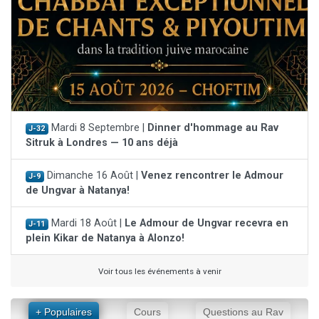
Mardi 8 Septembre |
Dinner d'hommage au Rav
J-32
Sitruk à Londres — 10 ans déjà
Dimanche 16 Août |
Venez rencontrer le Admour
J-9
de Ungvar à Natanya!
Mardi 18 Août |
Le Admour de Ungvar recevra en
J-11
plein Kikar de Natanya à Alonzo!
Voir tous les événements à venir
+ Populaires
Cours
Questions au Rav