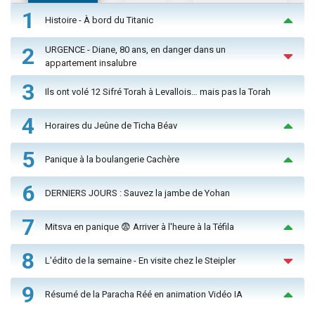
1
Histoire - À bord du Titanic
2
URGENCE - Diane, 80 ans, en danger dans un
appartement insalubre
3
Ils ont volé 12 Sifré Torah à Levallois… mais pas la Torah
4
Horaires du Jeûne de Ticha Béav
5
Panique à la boulangerie Cachère
6
DERNIERS JOURS : Sauvez la jambe de Yohan
7
Mitsva en panique 😨 Arriver à l'heure à la Téfila
8
L'édito de la semaine - En visite chez le Steipler
9
Résumé de la Paracha Réé en animation Vidéo IA