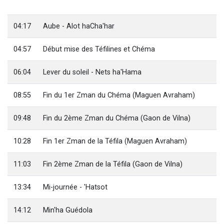
Il reste 49 places pour étudier en groupe sur Zoom
3 personnes viennent de nous rejoindre sur WhatsApp
04:17
Aube - Alot haCha'har
2 personnes viennent de nous rejoindre sur WhatsApp
04:57
Début mise des Téfilines et Chéma
2 nouvelles musiques dans Torah-Box Music
6 personnes viennent de nous rejoindre sur WhatsApp
06:04
Lever du soleil - Nets ha'Hama
08:55
Fin du 1er Zman du Chéma (Maguen Avraham)
09:48
Fin du 2ème Zman du Chéma (Gaon de Vilna)
10:28
Fin 1er Zman de la Téfila (Maguen Avraham)
11:03
Fin 2ème Zman de la Téfila (Gaon de Vilna)
13:34
Mi-journée - 'Hatsot
14:12
Min'ha Guédola