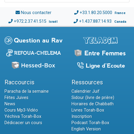
Nous contacter
+33.1.80.20.5000
France
+972.2.37.41.515
+1.437.887.14.93
Israël
Canada
Raccourcis
Ressources
Paracha de la semaine
Calendrier Juif
Fêtes Juives
Sidour (livre de prière)
News
Horaires de Chabbath
Cours Mp3-Vidéo
Livres Torah-Box
Yéchiva Torah-Box
Inscription
Dédicacer un cours
Podcast Torah-Box
English Version