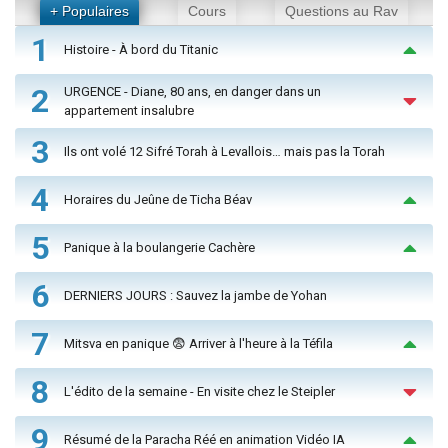
+ Populaires
Cours
Questions au Rav
1
Histoire - À bord du Titanic
2
URGENCE - Diane, 80 ans, en danger dans un
appartement insalubre
3
Ils ont volé 12 Sifré Torah à Levallois… mais pas la Torah
4
Horaires du Jeûne de Ticha Béav
5
Panique à la boulangerie Cachère
6
DERNIERS JOURS : Sauvez la jambe de Yohan
7
Mitsva en panique 😨 Arriver à l'heure à la Téfila
8
L'édito de la semaine - En visite chez le Steipler
9
Résumé de la Paracha Réé en animation Vidéo IA