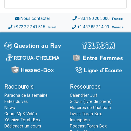
Nous contacter
+33.1.80.20.5000
France
+972.2.37.41.515
+1.437.887.14.93
Israël
Canada
Raccourcis
Ressources
Paracha de la semaine
Calendrier Juif
Fêtes Juives
Sidour (livre de prière)
News
Horaires de Chabbath
Cours Mp3-Vidéo
Livres Torah-Box
Yéchiva Torah-Box
Inscription
Dédicacer un cours
Podcast Torah-Box