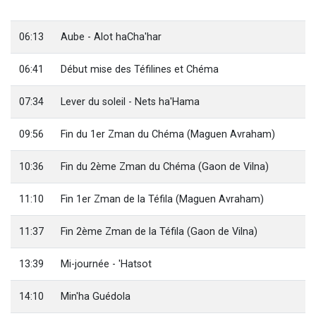
Il reste 49 places pour étudier en groupe sur Zoom
3 personnes viennent de nous rejoindre sur WhatsApp
06:13
Aube - Alot haCha'har
2 personnes viennent de nous rejoindre sur WhatsApp
06:41
Début mise des Téfilines et Chéma
2 nouvelles musiques dans Torah-Box Music
6 personnes viennent de nous rejoindre sur WhatsApp
07:34
Lever du soleil - Nets ha'Hama
09:56
Fin du 1er Zman du Chéma (Maguen Avraham)
10:36
Fin du 2ème Zman du Chéma (Gaon de Vilna)
11:10
Fin 1er Zman de la Téfila (Maguen Avraham)
11:37
Fin 2ème Zman de la Téfila (Gaon de Vilna)
13:39
Mi-journée - 'Hatsot
14:10
Min'ha Guédola