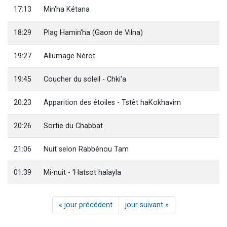
17:13
Min'ha Kétana
18:29
Plag Hamin'ha (Gaon de Vilna)
19:27
Allumage Nérot
19:45
Coucher du soleil - Chki'a
20:23
Apparition des étoiles - Tstèt haKokhavim
20:26
Sortie du Chabbat
21:06
Nuit selon Rabbénou Tam
01:39
Mi-nuit - 'Hatsot halayla
« jour précédent
jour suivant »