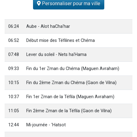
Personnaliser pour ma ville
13 personnes viennent de demander une bénédiction
30 personnes viennent de faire un don pour Sauvez la jambe de Yohan
Il reste 49 places pour étudier en groupe sur Zoom
06:24
Aube - Alot haCha'har
12 nouvelles musiques dans Torah-Box Music
06:52
Début mise des Téfilines et Chéma
29 personnes viennent de demander une bénédiction
07:48
Lever du soleil - Nets ha'Hama
09:33
Fin du 1er Zman du Chéma (Maguen Avraham)
10:15
Fin du 2ème Zman du Chéma (Gaon de Vilna)
10:37
Fin 1er Zman de la Téfila (Maguen Avraham)
11:05
Fin 2ème Zman de la Téfila (Gaon de Vilna)
12:44
Mi-journée - 'Hatsot