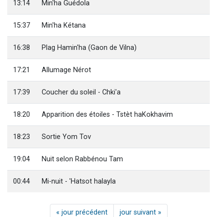
13:14
Min'ha Guédola
15:37
Min'ha Kétana
16:38
Plag Hamin'ha (Gaon de Vilna)
17:21
Allumage Nérot
17:39
Coucher du soleil - Chki'a
18:20
Apparition des étoiles - Tstèt haKokhavim
18:23
Sortie Yom Tov
19:04
Nuit selon Rabbénou Tam
00:44
Mi-nuit - 'Hatsot halayla
« jour précédent
jour suivant »