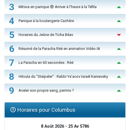
3
Mitsva en panique 😨 Arriver à l'heure à la Téfila
4
Panique à la boulangerie Cachère
5
Horaires du Jeûne de Ticha Béav
6
Résumé de la Paracha Réé en animation Vidéo IA
7
La Paracha en 60 secondes : Réé
8
Hiloula du "Steïpeler" : Rabbi Ya’acov Israël Kanievsky
9
Avaler son propre sang, permis ?
Horaires pour Columbus
8 Août 2026 - 25 Av 5786