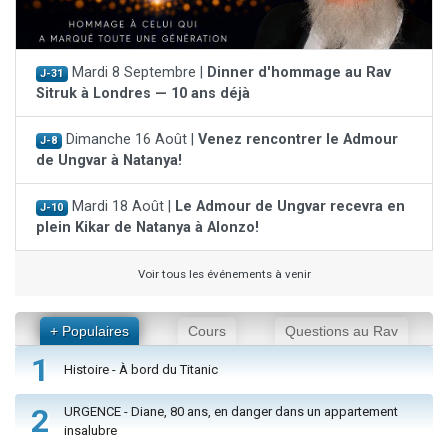
Mardi 8 Septembre |
Dinner d'hommage au Rav
J-31
Sitruk à Londres — 10 ans déjà
Dimanche 16 Août |
Venez rencontrer le Admour
J-8
de Ungvar à Natanya!
Mardi 18 Août |
Le Admour de Ungvar recevra en
J-10
plein Kikar de Natanya à Alonzo!
Voir tous les événements à venir
+ Populaires
Cours
Questions au Rav
1
Histoire - À bord du Titanic
2
URGENCE - Diane, 80 ans, en danger dans un appartement
insalubre