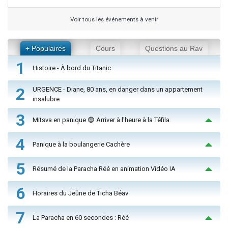
Voir tous les événements à venir
+ Populaires
Cours
Questions au Rav
1
Histoire - À bord du Titanic
2
URGENCE - Diane, 80 ans, en danger dans un appartement
insalubre
3
Mitsva en panique 😨 Arriver à l'heure à la Téfila
4
Panique à la boulangerie Cachère
5
Résumé de la Paracha Réé en animation Vidéo IA
6
Horaires du Jeûne de Ticha Béav
7
La Paracha en 60 secondes : Réé