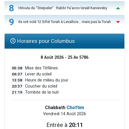
8
Hiloula du "Steïpeler" : Rabbi Ya’acov Israël Kanievsky
9
Ils ont volé 12 Sifré Torah à Levallois… mais pas la Torah
Horaires pour Columbus
8 Août 2026 - 25 Av 5786
05:38
Mise des Téfilines
06:37
Lever du soleil
13:38
Heure de milieu du jour
20:37
Coucher du soleil
21:19
Tombée de la nuit
Chabbath
Choftim
Vendredi 14 Août 2026
Entrée à
20:11