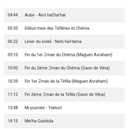
13 personnes viennent de demander une bénédiction
30 personnes viennent de faire un don pour Sauvez la jambe de Yohan
04:44
Aube - Alot haCha'har
Il reste 49 places pour étudier en groupe sur Zoom
05:20
Début mise des Téfilines et Chéma
12 nouvelles musiques dans Torah-Box Music
29 personnes viennent de demander une bénédiction
06:22
Lever du soleil - Nets ha'Hama
09:10
Fin du 1er Zman du Chéma (Maguen Avraham)
10:00
Fin du 2ème Zman du Chéma (Gaon de Vilna)
10:39
Fin 1er Zman de la Téfila (Maguen Avraham)
11:12
Fin 2ème Zman de la Téfila (Gaon de Vilna)
13:38
Mi-journée - 'Hatsot
14:15
Min'ha Guédola