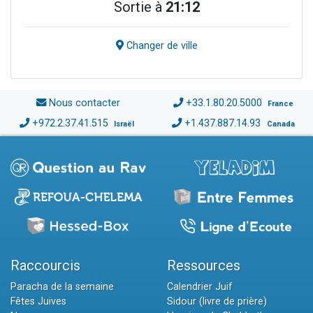
Sortie à
21:12
Changer de ville
Nous contacter
+33.1.80.20.5000
France
+972.2.37.41.515
+1.437.887.14.93
Israël
Canada
Raccourcis
Ressources
Paracha de la semaine
Calendrier Juif
Fêtes Juives
Sidour (livre de prière)