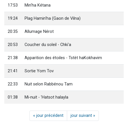
17:53
Min'ha Kétana
19:24
Plag Hamin'ha (Gaon de Vilna)
20:35
Allumage Nérot
20:53
Coucher du soleil - Chki'a
21:38
Apparition des étoiles - Tstèt haKokhavim
21:41
Sortie Yom Tov
22:33
Nuit selon Rabbénou Tam
01:38
Mi-nuit - 'Hatsot halayla
« jour précédent
jour suivant »