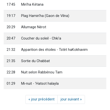
17:45
Min'ha Kétana
19:17
Plag Hamin'ha (Gaon de Vilna)
20:29
Allumage Nérot
20:47
Coucher du soleil - Chki'a
21:32
Apparition des étoiles - Tstèt haKokhavim
21:35
Sortie du Chabbat
22:28
Nuit selon Rabbénou Tam
01:29
Mi-nuit - 'Hatsot halayla
« jour précédent
jour suivant »