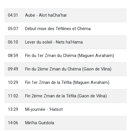
Ariel vient de donner son Maasser
Il reste 49 places pour étudier en groupe sur Zoom
04:31
Aube - Alot haCha'har
Eva vient de donner son Maasser
05:07
Début mise des Téfilines et Chéma
4 personnes viennent de nous rejoindre sur WhatsApp
3 personnes viennent de nous rejoindre sur WhatsApp
06:10
Lever du soleil - Nets ha'Hama
08:59
Fin du 1er Zman du Chéma (Maguen Avraham)
09:49
Fin du 2ème Zman du Chéma (Gaon de Vilna)
10:29
Fin 1er Zman de la Téfila (Maguen Avraham)
11:02
Fin 2ème Zman de la Téfila (Gaon de Vilna)
13:29
Mi-journée - 'Hatsot
14:06
Min'ha Guédola