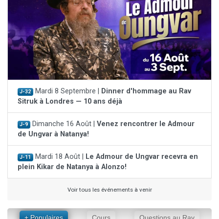
Mardi 8 Septembre |
Dinner d'hommage au Rav
J-32
Sitruk à Londres — 10 ans déjà
Dimanche 16 Août |
Venez rencontrer le Admour
J-9
de Ungvar à Natanya!
Mardi 18 Août |
Le Admour de Ungvar recevra en
J-11
plein Kikar de Natanya à Alonzo!
Voir tous les événements à venir
+ Populaires
Cours
Questions au Rav