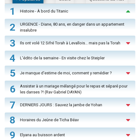
1
Histoire - À bord du Titanic
2
URGENCE - Diane, 80 ans, en danger dans un appartement
insalubre
3
Ils ont volé 12 Sifré Torah à Levallois… mais pas la Torah
4
L'édito de la semaine - En visite chez le Steipler
5
Je manque d'estime de moi, comment y remédier ?
6
Assister à un mariage mélangé pour le repas et séparé pour
les danses ?! (Rav Gabriel DAYAN)
7
DERNIERS JOURS : Sauvez la jambe de Yohan
8
Horaires du Jeûne de Ticha Béav
9
Elyana au buisson ardent