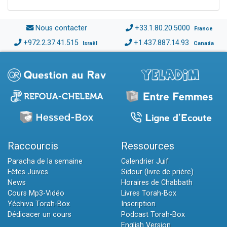
Nous contacter
+33.1.80.20.5000
France
+972.2.37.41.515
+1.437.887.14.93
Israël
Canada
Raccourcis
Ressources
Paracha de la semaine
Calendrier Juif
Fêtes Juives
Sidour (livre de prière)
News
Horaires de Chabbath
Cours Mp3-Vidéo
Livres Torah-Box
Yéchiva Torah-Box
Inscription
Dédicacer un cours
Podcast Torah-Box
English Version