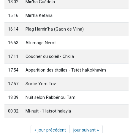
13:02
Min'ha Guédola
15:16
Min'ha Kétana
16:14
Plag Hamin'ha (Gaon de Vilna)
16:53
Allumage Nérot
17:11
Coucher du soleil - Chki'a
17:54
Apparition des étoiles - Tstèt haKokhavim
17:57
Sortie Yom Tov
18:39
Nuit selon Rabbénou Tam
00:32
Mi-nuit - 'Hatsot halayla
« jour précédent
jour suivant »