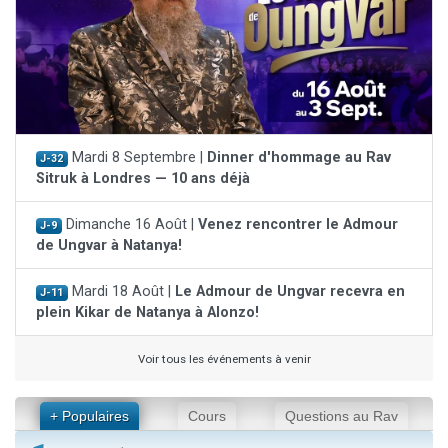
Mardi 8 Septembre |
Dinner d'hommage au Rav
J-32
Sitruk à Londres — 10 ans déjà
Dimanche 16 Août |
Venez rencontrer le Admour
J-9
de Ungvar à Natanya!
Mardi 18 Août |
Le Admour de Ungvar recevra en
J-11
plein Kikar de Natanya à Alonzo!
Voir tous les événements à venir
+ Populaires
Cours
Questions au Rav