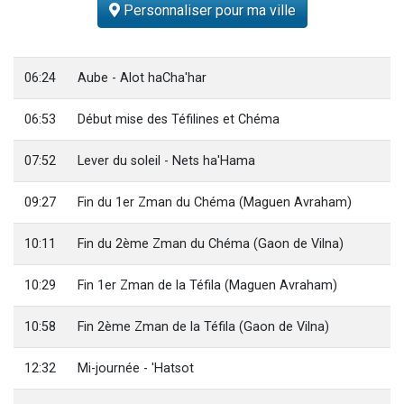
Personnaliser pour ma ville
3 personnes viennent de nous rejoindre sur WhatsApp
2 personnes viennent de nous rejoindre sur WhatsApp
3 personnes viennent de nous rejoindre sur WhatsApp
06:24
Aube - Alot haCha'har
2 nouvelles musiques dans Torah-Box Music
06:53
Début mise des Téfilines et Chéma
4 personnes viennent de faire un don pour Reloger Rivka, 6 enfants, victime de violences...
07:52
Lever du soleil - Nets ha'Hama
09:27
Fin du 1er Zman du Chéma (Maguen Avraham)
10:11
Fin du 2ème Zman du Chéma (Gaon de Vilna)
10:29
Fin 1er Zman de la Téfila (Maguen Avraham)
10:58
Fin 2ème Zman de la Téfila (Gaon de Vilna)
12:32
Mi-journée - 'Hatsot