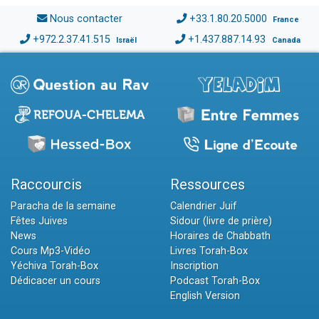
Nous contacter
+33.1.80.20.5000
France
+972.2.37.41.515
+1.437.887.14.93
Israël
Canada
Raccourcis
Ressources
Paracha de la semaine
Calendrier Juif
Fêtes Juives
Sidour (livre de prière)
News
Horaires de Chabbath
Cours Mp3-Vidéo
Livres Torah-Box
Yéchiva Torah-Box
Inscription
Dédicacer un cours
Podcast Torah-Box
English Version