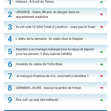
1
Histoire - À bord du Titanic
2
URGENCE - Diane, 80 ans, en danger dans un
appartement insalubre
3
Ils ont volé 12 Sifré Torah à Levallois… mais pas la Torah
4
L'édito de la semaine - En visite chez le Steipler
5
Assister à un mariage mélangé pour le repas et séparé
pour les danses ?! (Rav Gabriel DAYAN)
6
Horaires du Jeûne de Ticha Béav
7
Je manque d'estime de moi, comment y remédier ?
8
DERNIERS JOURS : Sauvez la jambe de Yohan
9
Être Juif, ça vaut des milliards