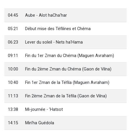
Il reste 49 places pour étudier en groupe sur Zoom
3 personnes viennent de nous rejoindre sur WhatsApp
04:45
Aube - Alot haCha'har
2 personnes viennent de nous rejoindre sur WhatsApp
05:21
Début mise des Téfilines et Chéma
2 nouvelles musiques dans Torah-Box Music
6 personnes viennent de nous rejoindre sur WhatsApp
06:23
Lever du soleil - Nets ha'Hama
09:11
Fin du 1er Zman du Chéma (Maguen Avraham)
10:00
Fin du 2ème Zman du Chéma (Gaon de Vilna)
10:40
Fin 1er Zman de la Téfila (Maguen Avraham)
11:13
Fin 2ème Zman de la Téfila (Gaon de Vilna)
13:38
Mi-journée - 'Hatsot
14:15
Min'ha Guédola