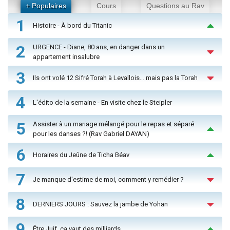
+ Populaires
Cours
Questions au Rav
1
Histoire - À bord du Titanic
2
URGENCE - Diane, 80 ans, en danger dans un
appartement insalubre
3
Ils ont volé 12 Sifré Torah à Levallois… mais pas la Torah
4
L'édito de la semaine - En visite chez le Steipler
5
Assister à un mariage mélangé pour le repas et séparé
pour les danses ?! (Rav Gabriel DAYAN)
6
Horaires du Jeûne de Ticha Béav
7
Je manque d'estime de moi, comment y remédier ?
8
DERNIERS JOURS : Sauvez la jambe de Yohan
9
Être Juif, ça vaut des milliards