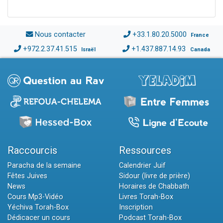
Nous contacter
+33.1.80.20.5000
France
+972.2.37.41.515
+1.437.887.14.93
Israël
Canada
Raccourcis
Ressources
Paracha de la semaine
Calendrier Juif
Fêtes Juives
Sidour (livre de prière)
News
Horaires de Chabbath
Cours Mp3-Vidéo
Livres Torah-Box
Yéchiva Torah-Box
Inscription
Dédicacer un cours
Podcast Torah-Box