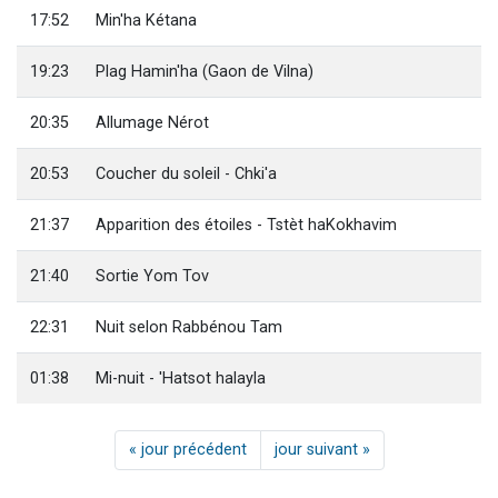
17:52
Min'ha Kétana
19:23
Plag Hamin'ha (Gaon de Vilna)
20:35
Allumage Nérot
20:53
Coucher du soleil - Chki'a
21:37
Apparition des étoiles - Tstèt haKokhavim
21:40
Sortie Yom Tov
22:31
Nuit selon Rabbénou Tam
01:38
Mi-nuit - 'Hatsot halayla
« jour précédent
jour suivant »