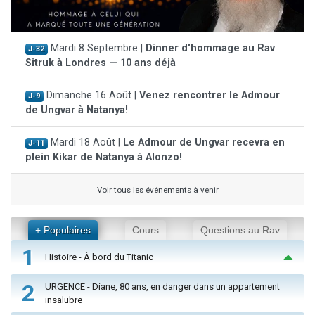
Mardi 8 Septembre |
Dinner d'hommage au Rav
J-32
Sitruk à Londres — 10 ans déjà
Dimanche 16 Août |
Venez rencontrer le Admour
J-9
de Ungvar à Natanya!
Mardi 18 Août |
Le Admour de Ungvar recevra en
J-11
plein Kikar de Natanya à Alonzo!
Voir tous les événements à venir
+ Populaires
Cours
Questions au Rav
1
Histoire - À bord du Titanic
2
URGENCE - Diane, 80 ans, en danger dans un appartement
insalubre