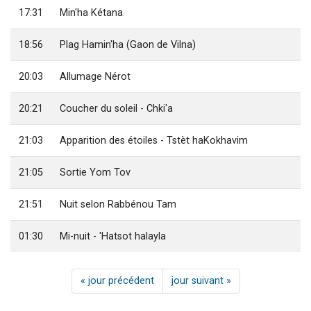
17:31
Min'ha Kétana
18:56
Plag Hamin'ha (Gaon de Vilna)
20:03
Allumage Nérot
20:21
Coucher du soleil - Chki'a
21:03
Apparition des étoiles - Tstèt haKokhavim
21:05
Sortie Yom Tov
21:51
Nuit selon Rabbénou Tam
01:30
Mi-nuit - 'Hatsot halayla
« jour précédent
jour suivant »