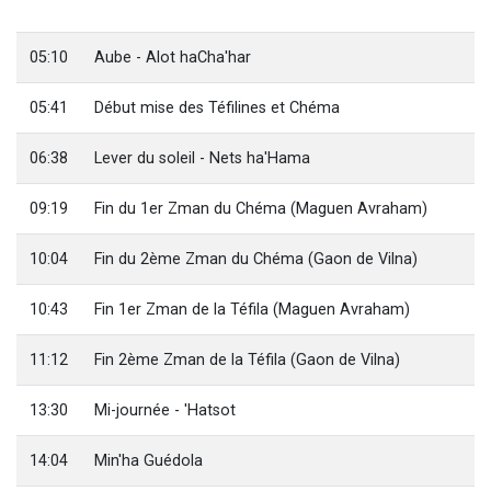
Nouvelle émission radio : Visions de grandeur n°104 : Le Chabbath et le Birkat Hamazone à travers le temps
61 personnes viennent de demander une bénédiction
05:10
Aube - Alot haCha'har
Ariel vient de donner son Maasser
05:41
Début mise des Téfilines et Chéma
Il reste 49 places pour étudier en groupe sur Zoom
Eva vient de donner son Maasser
06:38
Lever du soleil - Nets ha'Hama
09:19
Fin du 1er Zman du Chéma (Maguen Avraham)
10:04
Fin du 2ème Zman du Chéma (Gaon de Vilna)
10:43
Fin 1er Zman de la Téfila (Maguen Avraham)
11:12
Fin 2ème Zman de la Téfila (Gaon de Vilna)
13:30
Mi-journée - 'Hatsot
14:04
Min'ha Guédola