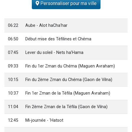
Personnaliser pour ma ville
13 personnes viennent de demander une bénédiction
30 personnes viennent de faire un don pour Sauvez la jambe de Yohan
Il reste 49 places pour étudier en groupe sur Zoom
06:22
Aube - Alot haCha'har
12 nouvelles musiques dans Torah-Box Music
06:50
Début mise des Téfilines et Chéma
29 personnes viennent de demander une bénédiction
07:45
Lever du soleil - Nets ha'Hama
09:33
Fin du 1er Zman du Chéma (Maguen Avraham)
10:15
Fin du 2ème Zman du Chéma (Gaon de Vilna)
10:37
Fin 1er Zman de la Téfila (Maguen Avraham)
11:04
Fin 2ème Zman de la Téfila (Gaon de Vilna)
12:45
Mi-journée - 'Hatsot