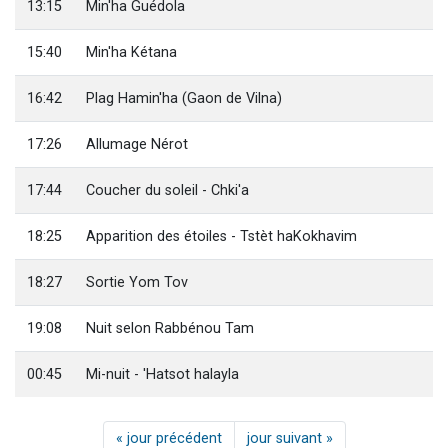
13:15
Min'ha Guédola
15:40
Min'ha Kétana
16:42
Plag Hamin'ha (Gaon de Vilna)
17:26
Allumage Nérot
17:44
Coucher du soleil - Chki'a
18:25
Apparition des étoiles - Tstèt haKokhavim
18:27
Sortie Yom Tov
19:08
Nuit selon Rabbénou Tam
00:45
Mi-nuit - 'Hatsot halayla
« jour précédent
jour suivant »