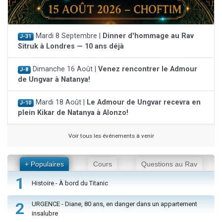
Mardi 8 Septembre |
Dinner d'hommage au Rav
J-31
Sitruk à Londres — 10 ans déjà
Dimanche 16 Août |
Venez rencontrer le Admour
J-8
de Ungvar à Natanya!
Mardi 18 Août |
Le Admour de Ungvar recevra en
J-10
plein Kikar de Natanya à Alonzo!
Voir tous les événements à venir
+ Populaires
Cours
Questions au Rav
1
Histoire - À bord du Titanic
2
URGENCE - Diane, 80 ans, en danger dans un appartement
insalubre