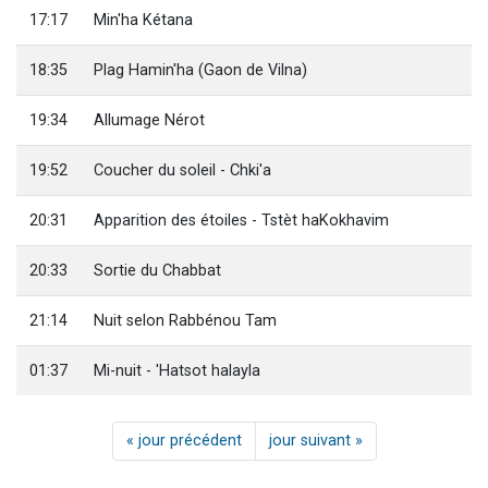
17:17
Min'ha Kétana
18:35
Plag Hamin'ha (Gaon de Vilna)
19:34
Allumage Nérot
19:52
Coucher du soleil - Chki'a
20:31
Apparition des étoiles - Tstèt haKokhavim
20:33
Sortie du Chabbat
21:14
Nuit selon Rabbénou Tam
01:37
Mi-nuit - 'Hatsot halayla
« jour précédent
jour suivant »