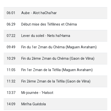
13 personnes viennent de demander une bénédiction
30 personnes viennent de faire un don pour Sauvez la jambe de Yohan
06:01
Aube - Alot haCha'har
Il reste 49 places pour étudier en groupe sur Zoom
06:29
Début mise des Téfilines et Chéma
12 nouvelles musiques dans Torah-Box Music
29 personnes viennent de demander une bénédiction
07:22
Lever du soleil - Nets ha'Hama
09:49
Fin du 1er Zman du Chéma (Maguen Avraham)
10:29
Fin du 2ème Zman du Chéma (Gaon de Vilna)
11:05
Fin 1er Zman de la Téfila (Maguen Avraham)
11:32
Fin 2ème Zman de la Téfila (Gaon de Vilna)
13:37
Mi-journée - 'Hatsot
14:09
Min'ha Guédola