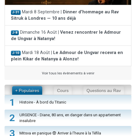
Mardi 8 Septembre |
Dinner d'hommage au Rav
J-31
Sitruk à Londres — 10 ans déjà
Dimanche 16 Août |
Venez rencontrer le Admour
J-8
de Ungvar à Natanya!
Mardi 18 Août |
Le Admour de Ungvar recevra en
J-10
plein Kikar de Natanya à Alonzo!
Voir tous les événements à venir
+ Populaires
Cours
Questions au Rav
1
Histoire - À bord du Titanic
2
URGENCE - Diane, 80 ans, en danger dans un appartement
insalubre
3
Mitsva en panique 😨 Arriver à l'heure à la Téfila