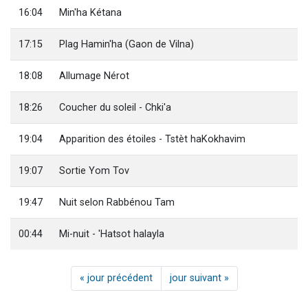
16:04
Min'ha Kétana
17:15
Plag Hamin'ha (Gaon de Vilna)
18:08
Allumage Nérot
18:26
Coucher du soleil - Chki'a
19:04
Apparition des étoiles - Tstèt haKokhavim
19:07
Sortie Yom Tov
19:47
Nuit selon Rabbénou Tam
00:44
Mi-nuit - 'Hatsot halayla
« jour précédent
jour suivant »