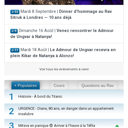
Mardi 8 Septembre |
Dinner d'hommage au Rav
J-32
Sitruk à Londres — 10 ans déjà
Dimanche 16 Août |
Venez rencontrer le Admour
J-9
de Ungvar à Natanya!
Mardi 18 Août |
Le Admour de Ungvar recevra en
J-11
plein Kikar de Natanya à Alonzo!
Voir tous les événements à venir
+ Populaires
Cours
Questions au Rav
1
Histoire - À bord du Titanic
2
URGENCE - Diane, 80 ans, en danger dans un appartement
insalubre
3
Mitsva en panique 😨 Arriver à l'heure à la Téfila