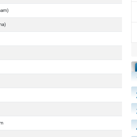
aham)
na)
im