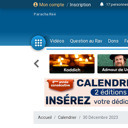
Mon compte
/
Inscription
17 personnes
4 personnes 
Paracha Réé
Il reste 
23 person
Eva vient de
Vidéos
Question au Rav
Dons
F
4 personnes 
3 personnes 
3 personn
Odaya vient 
13 personnes
2 personnes 
30 perso
12 nouve
Il reste 
Accueil
Calendrier
30 Décembre 2023
3 personnes 