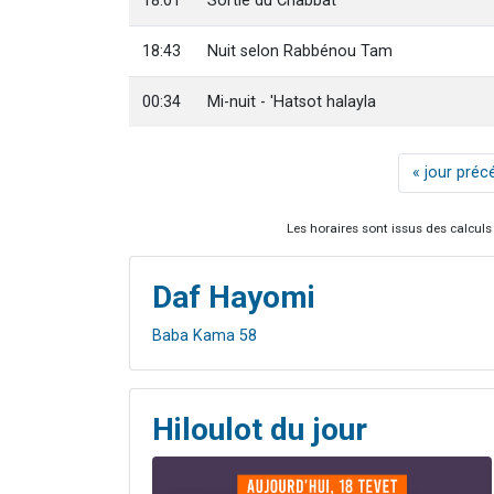
18:01
Sortie du Chabbat
18:43
Nuit selon Rabbénou Tam
00:34
Mi-nuit - 'Hatsot halayla
« jour préc
Les horaires sont issus des calculs 
Daf Hayomi
Baba Kama 58
Hiloulot du jour