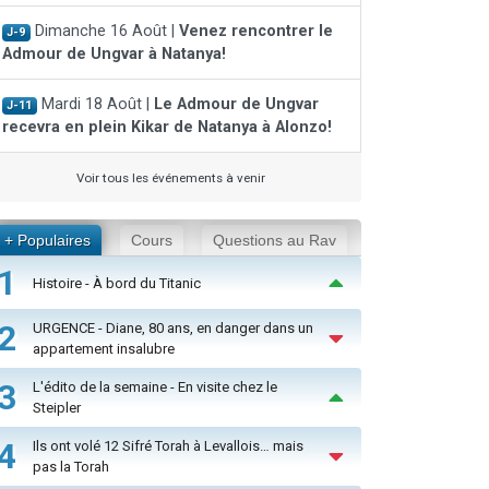
Dimanche 16 Août |
Venez rencontrer le
J-9
Admour de Ungvar à Natanya!
Mardi 18 Août |
Le Admour de Ungvar
J-11
recevra en plein Kikar de Natanya à Alonzo!
Voir tous les événements à venir
+ Populaires
Cours
Questions au Rav
1
Histoire - À bord du Titanic
2
URGENCE - Diane, 80 ans, en danger dans un
appartement insalubre
3
L'édito de la semaine - En visite chez le
Steipler
4
Ils ont volé 12 Sifré Torah à Levallois… mais
pas la Torah