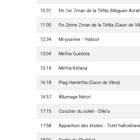
10:31
Fin 1er Zman de la Téfila (Maguen Avr
11:00
Fin 2ème Zman de la Téfila (Gaon de Vil
12:34
Mi-journée - 'Hatsot
13:04
Min'ha Guédola
15:19
Min'ha Kétana
16:18
Plag Hamin'ha (Gaon de Vilna)
16:57
Allumage Nérot
17:15
Coucher du soleil - Chki'a
17:58
Apparition des étoiles - Tstèt haKokhav