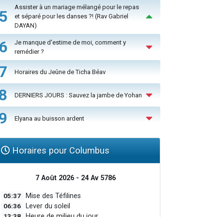
Assister à un mariage mélangé pour le repas
5
et séparé pour les danses ?! (Rav Gabriel
DAYAN)
6
Je manque d'estime de moi, comment y
remédier ?
7
Horaires du Jeûne de Ticha Béav
8
DERNIERS JOURS : Sauvez la jambe de Yohan
9
Elyana au buisson ardent
Horaires pour Columbus
7 Août 2026 - 24 Av 5786
05:37
Mise des Téfilines
06:36
Lever du soleil
13:38
Heure de milieu du jour