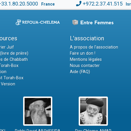
+33.1.80.20.5000
+972.2.37.41.515
France
Is
ources
L'association
ier Juif
A propos de l'association
(livre de prière)
Faire un don !
es de Chabbath
Mentions légales
 Torah-Box
Nous contacter
tion
Aide (FAQ)
t Torah-Box
 Version