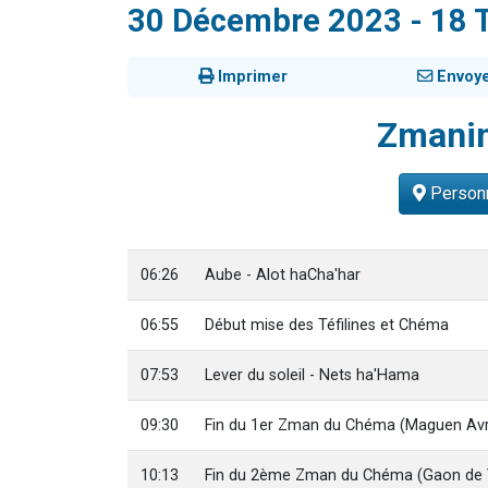
30 Décembre 2023 - 18 
2 personnes 
2 nouvel
Imprimer
Envoy
3 personnes 
8 personn
Zmani
2 personn
Personn
06:26
Aube - Alot haCha'har
06:55
Début mise des Téfilines et Chéma
07:53
Lever du soleil - Nets ha'Hama
09:30
Fin du 1er Zman du Chéma (Maguen Av
10:13
Fin du 2ème Zman du Chéma (Gaon de V