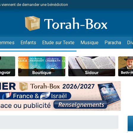
 viennent de demander une bénédiction
viennent de nous rejoindre sur WhatsApp
49 places pour étudier en groupe sur Zoom
nes viennent de faire un don pour Diane, 80 ans, dans un appartement insalu
 donner son Maasser
emmes
Enfants
Etude sur Texte
Musique
Paracha
Di
viennent de nous rejoindre sur WhatsApp
viennent de nous rejoindre sur WhatsApp
es viennent de faire un don pour 5 jours de vacances aux Orphelins
de donner son Maasser
 viennent de demander une bénédiction
viennent de nous rejoindre sur WhatsApp
nnes viennent de faire un don pour Sauvez la jambe de Yohan
lles musiques dans Torah-Box Music
49 places pour étudier en groupe sur Zoom
viennent de nous rejoindre sur WhatsApp