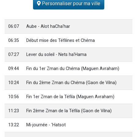
Personnaliser pour ma ville
13 personnes viennent de demander une bénédiction
30 personnes viennent de faire un don pour Sauvez la jambe de Yohan
Il reste 49 places pour étudier en groupe sur Zoom
06:07
Aube - Alot haCha'har
12 nouvelles musiques dans Torah-Box Music
06:35
Début mise des Téfilines et Chéma
29 personnes viennent de demander une bénédiction
07:27
Lever du soleil - Nets ha'Hama
09:44
Fin du 1er Zman du Chéma (Maguen Avraham)
10:24
Fin du 2ème Zman du Chéma (Gaon de Vilna)
10:56
Fin 1er Zman de la Téfila (Maguen Avraham)
11:23
Fin 2ème Zman de la Téfila (Gaon de Vilna)
13:22
Mi-journée - 'Hatsot