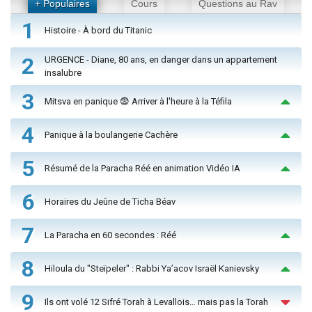
+ Populaires
Cours
Questions au Rav
1
Histoire - À bord du Titanic
2
URGENCE - Diane, 80 ans, en danger dans un appartement
insalubre
3
Mitsva en panique 😨 Arriver à l'heure à la Téfila
4
Panique à la boulangerie Cachère
5
Résumé de la Paracha Réé en animation Vidéo IA
6
Horaires du Jeûne de Ticha Béav
7
La Paracha en 60 secondes : Réé
8
Hiloula du "Steïpeler" : Rabbi Ya’acov Israël Kanievsky
9
Ils ont volé 12 Sifré Torah à Levallois… mais pas la Torah