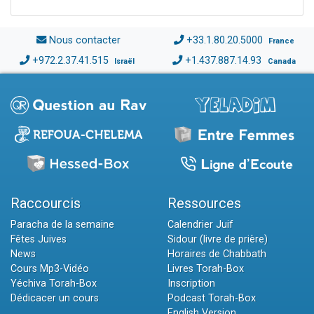
Nous contacter
+33.1.80.20.5000
France
+972.2.37.41.515
+1.437.887.14.93
Israël
Canada
Raccourcis
Ressources
Paracha de la semaine
Calendrier Juif
Fêtes Juives
Sidour (livre de prière)
News
Horaires de Chabbath
Cours Mp3-Vidéo
Livres Torah-Box
Yéchiva Torah-Box
Inscription
Dédicacer un cours
Podcast Torah-Box
English Version