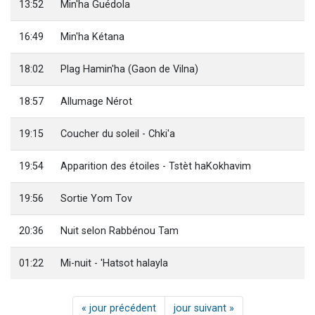
13:52
Min'ha Guédola
16:49
Min'ha Kétana
18:02
Plag Hamin'ha (Gaon de Vilna)
18:57
Allumage Nérot
19:15
Coucher du soleil - Chki'a
19:54
Apparition des étoiles - Tstèt haKokhavim
19:56
Sortie Yom Tov
20:36
Nuit selon Rabbénou Tam
01:22
Mi-nuit - 'Hatsot halayla
« jour précédent
jour suivant »