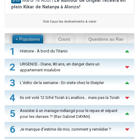
Mardi 18 Août |
Le Admour de Ungvar recevra en
J-11
plein Kikar de Natanya à Alonzo!
Voir tous les événements à venir
+ Populaires
Cours
Questions au Rav
1
Histoire - À bord du Titanic
2
URGENCE - Diane, 80 ans, en danger dans un
appartement insalubre
3
L'édito de la semaine - En visite chez le Steipler
4
Ils ont volé 12 Sifré Torah à Levallois… mais pas la Torah
5
Assister à un mariage mélangé pour le repas et séparé
pour les danses ?! (Rav Gabriel DAYAN)
6
Je manque d'estime de moi, comment y remédier ?