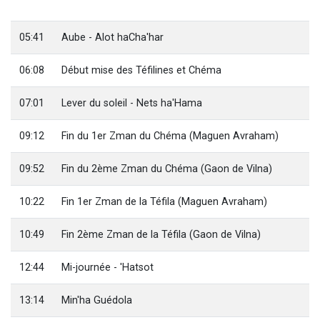
3 personnes viennent de nous rejoindre sur WhatsApp
2 nouvelles musiques dans Torah-Box Music
05:41
Aube - Alot haCha'har
8 personnes viennent de faire un don pour Tsédaka : pauvres d'Israel
06:08
Début mise des Téfilines et Chéma
Nouvelle émission radio : Visions de grandeur n°104 : Le Chabbath et le Birkat Hamazone à travers le temps
4 personnes viennent de nous rejoindre sur WhatsApp
07:01
Lever du soleil - Nets ha'Hama
09:12
Fin du 1er Zman du Chéma (Maguen Avraham)
09:52
Fin du 2ème Zman du Chéma (Gaon de Vilna)
10:22
Fin 1er Zman de la Téfila (Maguen Avraham)
10:49
Fin 2ème Zman de la Téfila (Gaon de Vilna)
12:44
Mi-journée - 'Hatsot
13:14
Min'ha Guédola