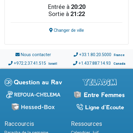
Entrée à
20:20
Sortie à
21:22
Changer de ville
Nous contacter
+33.1.80.20.5000
France
+972.2.37.41.515
+1.437.887.14.93
Israël
Canada
Raccourcis
Ressources
Paracha de la semaine
Calendrier Juif