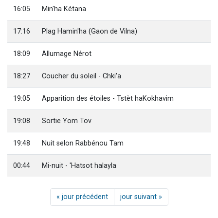
16:05
Min'ha Kétana
17:16
Plag Hamin'ha (Gaon de Vilna)
18:09
Allumage Nérot
18:27
Coucher du soleil - Chki'a
19:05
Apparition des étoiles - Tstèt haKokhavim
19:08
Sortie Yom Tov
19:48
Nuit selon Rabbénou Tam
00:44
Mi-nuit - 'Hatsot halayla
« jour précédent
jour suivant »