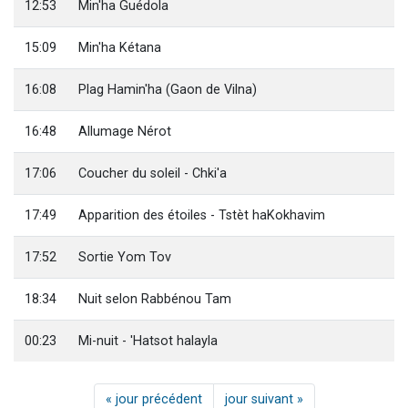
12:53
Min'ha Guédola
15:09
Min'ha Kétana
16:08
Plag Hamin'ha (Gaon de Vilna)
16:48
Allumage Nérot
17:06
Coucher du soleil - Chki'a
17:49
Apparition des étoiles - Tstèt haKokhavim
17:52
Sortie Yom Tov
18:34
Nuit selon Rabbénou Tam
00:23
Mi-nuit - 'Hatsot halayla
« jour précédent
jour suivant »