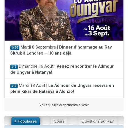
Mardi 8 Septembre |
Dinner d'hommage au Rav
J-30
Sitruk à Londres — 10 ans déjà
Dimanche 16 Août |
Venez rencontrer le Admour
J-7
de Ungvar à Natanya!
Mardi 18 Août |
Le Admour de Ungvar recevra en
J-9
plein Kikar de Natanya à Alonzo!
Voir tous les événements à venir
+ Populaires
Cours
Questions au Rav