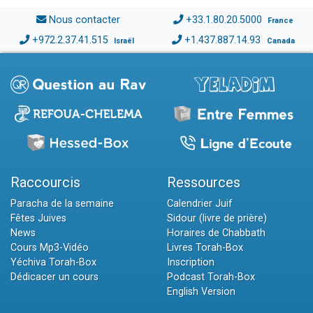
Nous contacter
+33.1.80.20.5000
France
+972.2.37.41.515
+1.437.887.14.93
Israël
Canada
Raccourcis
Ressources
Paracha de la semaine
Calendrier Juif
Fêtes Juives
Sidour (livre de prière)
News
Horaires de Chabbath
Cours Mp3-Vidéo
Livres Torah-Box
Yéchiva Torah-Box
Inscription
Dédicacer un cours
Podcast Torah-Box
English Version