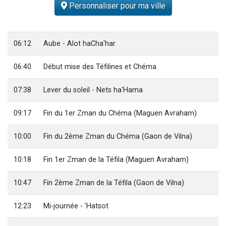
Personnaliser pour ma ville
2 personnes viennent de nous rejoindre sur WhatsApp
13 personnes viennent de demander une bénédiction
Il reste 49 places pour étudier en groupe sur Zoom
06:12
Aube - Alot haCha'har
12 nouvelles musiques dans Torah-Box Music
06:40
Début mise des Téfilines et Chéma
2 personnes viennent de nous rejoindre sur WhatsApp
07:38
Lever du soleil - Nets ha'Hama
09:17
Fin du 1er Zman du Chéma (Maguen Avraham)
10:00
Fin du 2ème Zman du Chéma (Gaon de Vilna)
10:18
Fin 1er Zman de la Téfila (Maguen Avraham)
10:47
Fin 2ème Zman de la Téfila (Gaon de Vilna)
12:23
Mi-journée - 'Hatsot