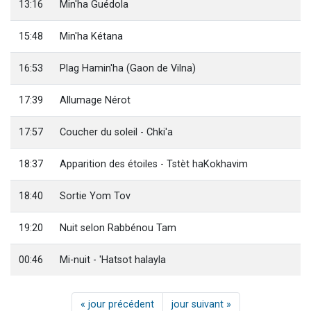
13:16
Min'ha Guédola
15:48
Min'ha Kétana
16:53
Plag Hamin'ha (Gaon de Vilna)
17:39
Allumage Nérot
17:57
Coucher du soleil - Chki'a
18:37
Apparition des étoiles - Tstèt haKokhavim
18:40
Sortie Yom Tov
19:20
Nuit selon Rabbénou Tam
00:46
Mi-nuit - 'Hatsot halayla
« jour précédent
jour suivant »