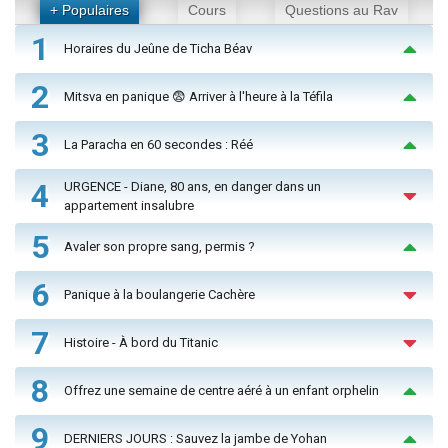
+ Populaires
Cours
Questions au Rav
1
Horaires du Jeûne de Ticha Béav
2
Mitsva en panique 😨 Arriver à l'heure à la Téfila
3
La Paracha en 60 secondes : Réé
4
URGENCE - Diane, 80 ans, en danger dans un
appartement insalubre
5
Avaler son propre sang, permis ?
6
Panique à la boulangerie Cachère
7
Histoire - À bord du Titanic
8
Offrez une semaine de centre aéré à un enfant orphelin
9
DERNIERS JOURS : Sauvez la jambe de Yohan