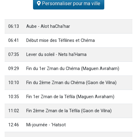
Personnaliser pour ma ville
Il reste 49 places pour étudier en groupe sur Zoom
Eva vient de donner son Maasser
4 personnes viennent de nous rejoindre sur WhatsApp
06:13
Aube - Alot haCha'har
3 personnes viennent de nous rejoindre sur WhatsApp
06:41
Début mise des Téfilines et Chéma
3 personnes viennent de faire un don pour Événements Torah-Box
07:35
Lever du soleil - Nets ha'Hama
09:29
Fin du 1er Zman du Chéma (Maguen Avraham)
10:10
Fin du 2ème Zman du Chéma (Gaon de Vilna)
10:35
Fin 1er Zman de la Téfila (Maguen Avraham)
11:02
Fin 2ème Zman de la Téfila (Gaon de Vilna)
12:46
Mi-journée - 'Hatsot