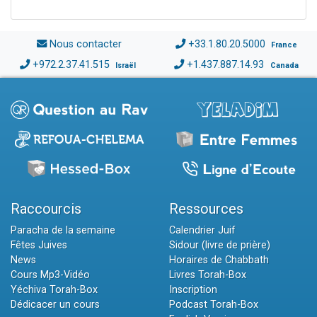
Nous contacter
+33.1.80.20.5000
France
+972.2.37.41.515
+1.437.887.14.93
Israël
Canada
Raccourcis
Ressources
Paracha de la semaine
Calendrier Juif
Fêtes Juives
Sidour (livre de prière)
News
Horaires de Chabbath
Cours Mp3-Vidéo
Livres Torah-Box
Yéchiva Torah-Box
Inscription
Dédicacer un cours
Podcast Torah-Box