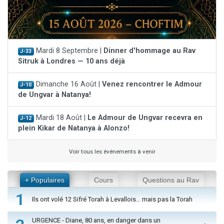
Mardi 8 Septembre |
Dinner d'hommage au Rav
J-33
Sitruk à Londres — 10 ans déjà
Dimanche 16 Août |
Venez rencontrer le Admour
J-10
de Ungvar à Natanya!
Mardi 18 Août |
Le Admour de Ungvar recevra en
J-12
plein Kikar de Natanya à Alonzo!
Voir tous les événements à venir
+ Populaires
Cours
Questions au Rav
1
Ils ont volé 12 Sifré Torah à Levallois… mais pas la Torah
URGENCE - Diane, 80 ans, en danger dans un