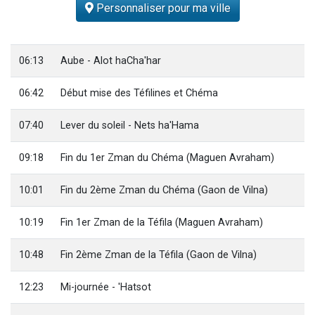
Personnaliser pour ma ville
Dovan vient de donner son Maasser
2 personnes viennent de nous rejoindre sur WhatsApp
2 personnes viennent de nous rejoindre sur WhatsApp
06:13
Aube - Alot haCha'har
Malgorzata vient de donner son Maasser
06:42
Début mise des Téfilines et Chéma
3 personnes viennent de nous rejoindre sur WhatsApp
07:40
Lever du soleil - Nets ha'Hama
09:18
Fin du 1er Zman du Chéma (Maguen Avraham)
10:01
Fin du 2ème Zman du Chéma (Gaon de Vilna)
10:19
Fin 1er Zman de la Téfila (Maguen Avraham)
10:48
Fin 2ème Zman de la Téfila (Gaon de Vilna)
12:23
Mi-journée - 'Hatsot