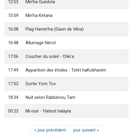
12:53
Min'ha Guédola
15:09
Min'ha Kétana
16:08
Plag Hamin'ha (Gaon de Vilna)
16:48
Allumage Nérot
17:06
Coucher du soleil - Chki'a
17:49
Apparition des étoiles - Tstèt haKokhavim
17:52
Sortie Yom Tov
18:34
Nuit selon Rabbénou Tam
00:23
Mi-nuit - 'Hatsot halayla
« jour précédent
jour suivant »