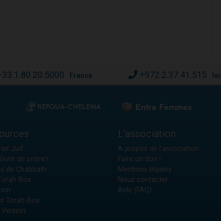
+33.1.80.20.5000
+972.2.37.41.515
France
Is
ources
L'association
ier Juif
A propos de l'association
(livre de prière)
Faire un don !
es de Chabbath
Mentions légales
 Torah-Box
Nous contacter
tion
Aide (FAQ)
t Torah-Box
 Version