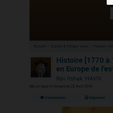
61 personnes
Il reste 
Ariel vient 
Nathaniel vi
4 personnes 
Accueil
Etudes & Ethique Juive
Histoire Jui
Histoire [1770 à
en Europe de l'es
Rav Itshak 'HAVIV
Mis en ligne le Dimanche 22 Avril 2018
Commenter
Imprimer