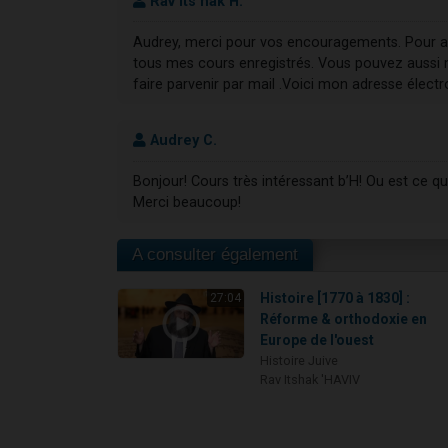
Rav Its'hak H.
Audrey, merci pour vos encouragements. Pour av
tous mes cours enregistrés. Vous pouvez aussi
faire parvenir par mail .Voici mon adresse électron
Audrey C.
Bonjour! Cours très intéressant b’H! Ou est ce que 
Merci beaucoup!
A consulter également
Histoire [1770 à 1830] :
27:04
Réforme & orthodoxie en
Europe de l'ouest
Histoire Juive
Rav Itshak 'HAVIV