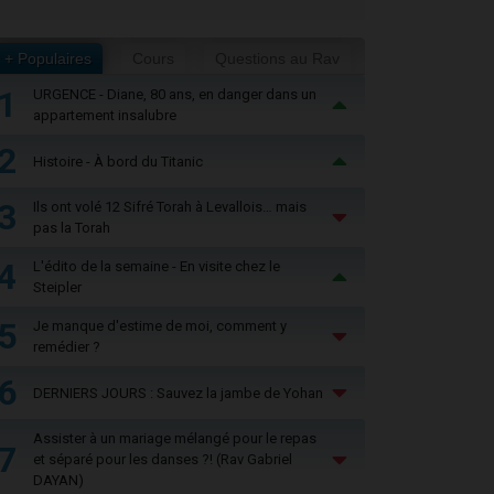
+ Populaires
Cours
Questions au Rav
1
URGENCE - Diane, 80 ans, en danger dans un
appartement insalubre
2
Histoire - À bord du Titanic
3
Ils ont volé 12 Sifré Torah à Levallois… mais
pas la Torah
4
L'édito de la semaine - En visite chez le
Steipler
5
Je manque d'estime de moi, comment y
remédier ?
6
DERNIERS JOURS : Sauvez la jambe de Yohan
Assister à un mariage mélangé pour le repas
7
et séparé pour les danses ?! (Rav Gabriel
DAYAN)