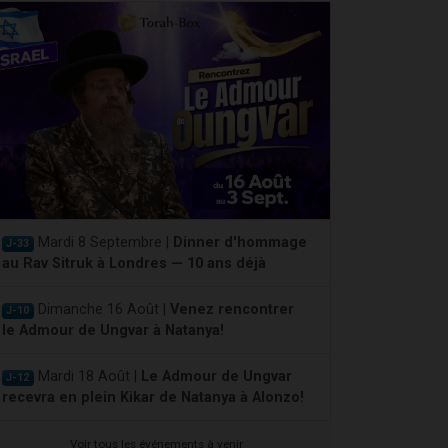
Mardi 8 Septembre |
Dinner d'hommage
J-33
au Rav Sitruk à Londres — 10 ans déjà
Dimanche 16 Août |
Venez rencontrer
J-10
le Admour de Ungvar à Natanya!
Mardi 18 Août |
Le Admour de Ungvar
J-12
recevra en plein Kikar de Natanya à Alonzo!
Voir tous les événements à venir