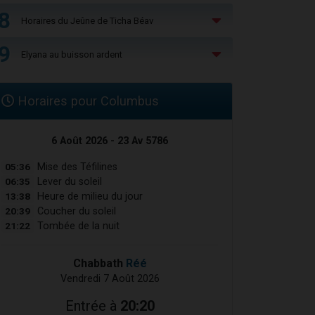
8
Horaires du Jeûne de Ticha Béav
9
Elyana au buisson ardent
Horaires pour Columbus
6 Août 2026 - 23 Av 5786
05:36
Mise des Téfilines
06:35
Lever du soleil
13:38
Heure de milieu du jour
20:39
Coucher du soleil
21:22
Tombée de la nuit
Chabbath
Réé
Vendredi 7 Août 2026
Entrée à
20:20