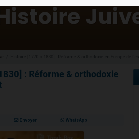
 viennent de demander une bénédiction
49 places pour étudier en groupe sur Zoom
de donner son Maasser
ent de donner son Maasser
viennent de nous rejoindre sur WhatsApp
ve
Histoire [1770 à 1830] : Réforme & orthodoxie en Europe de l'es
 1830] : Réforme & orthodoxie
t
Envoyer
WhatsApp