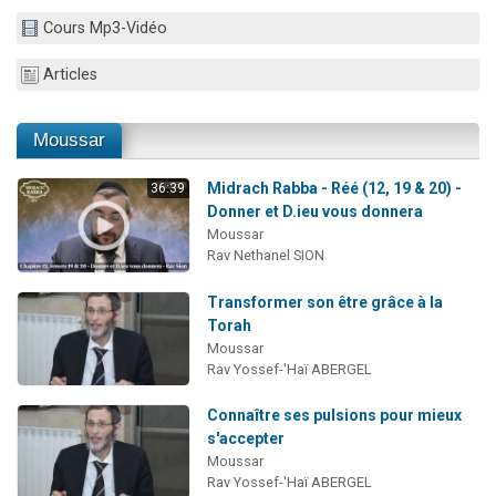
Il reste 49 places pour étudier en groupe sur Zoom
Cours Mp3-Vidéo
12 nouvelles musiques dans Torah-Box Music
Articles
3 personnes viennent de nous rejoindre sur WhatsApp
2 personnes viennent de nous rejoindre sur WhatsApp
Moussar
2 personnes viennent de nous rejoindre sur WhatsApp
Midrach Rabba - Réé (12, 19 & 20) -
36:39
Donner et D.ieu vous donnera
Moussar
Rav Nethanel SION
Transformer son être grâce à la
Torah
Moussar
Rav Yossef-'Haï ABERGEL
Connaître ses pulsions pour mieux
s'accepter
Moussar
Rav Yossef-'Haï ABERGEL