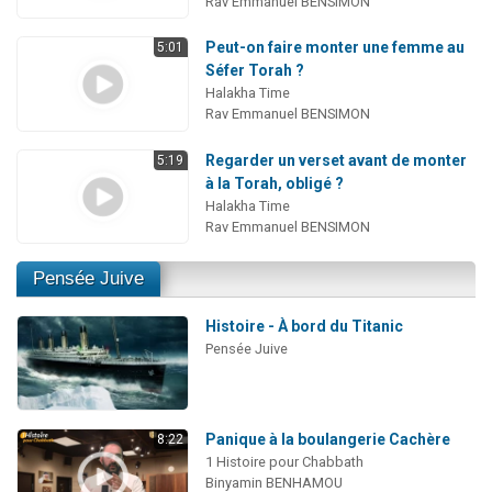
Rav Emmanuel BENSIMON
Peut-on faire monter une femme au
5:01
Séfer Torah ?
Halakha Time
Rav Emmanuel BENSIMON
Regarder un verset avant de monter
5:19
à la Torah, obligé ?
Halakha Time
Rav Emmanuel BENSIMON
Pensée Juive
Histoire - À bord du Titanic
Pensée Juive
Panique à la boulangerie Cachère
8:22
1 Histoire pour Chabbath
Binyamin BENHAMOU