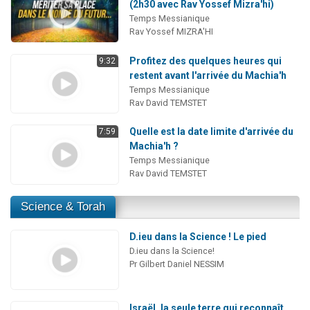
(2h30 avec Rav Yossef Mizra'hi)
Temps Messianique
Rav Yossef MIZRA'HI
Profitez des quelques heures qui
9:32
restent avant l'arrivée du Machia'h
Temps Messianique
Rav David TEMSTET
Quelle est la date limite d'arrivée du
7:59
Machia'h ?
Temps Messianique
Rav David TEMSTET
Science & Torah
D.ieu dans la Science ! Le pied
D.ieu dans la Science!
Pr Gilbert Daniel NESSIM
Israël, la seule terre qui reconnaît