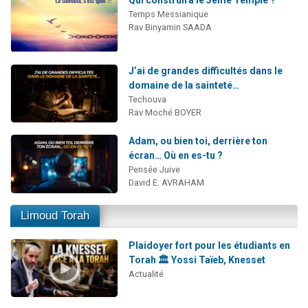
Qui construira le 3ème Temple ?
Temps Messianique
Rav Binyamin SAADA
J’ai de grandes difficultés dans le
domaine de la sainteté…
Techouva
Rav Moché BOYER
Adam, ou bien toi, derrière ton
écran… Où en es-tu ?
Pensée Juive
David E. AVRAHAM
Limoud Torah
Plaidoyer fort pour les étudiants en
Torah 🏛️ Yossi Taïeb, Knesset
Actualité