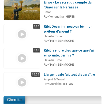
Emor - Le secret du compte du
'Omer sur la Parnassa
Emor
Rav Yehonathan GEFEN
Ribit Devarim : peut-on bénir un
5:30
prêteur d'argent ?
Halakha Time
Rav 'Haïm BENMOCHÉ
Ribit : rendre plus que ce que j'ai
6:16
emprunté, permis ?
Halakha Time
Rav 'Haïm BENMOCHÉ
L'argent sale fait tout disparaître
16:26
Argent & Travail
Rav Mordehai BITTON
Chemita