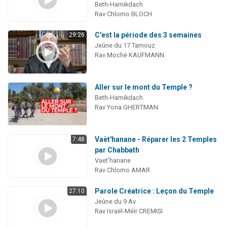
Beth-Hamikdach
Rav Chlomo BLOCH
C'est la période des 3 semaines
29:26
Jeûne du 17 Tamouz
Rav Moché KAUFMANN
Aller sur le mont du Temple ?
Beth-Hamikdach
Rav Yona GHERTMAN
Vaèt'hanane - Réparer les 2 Temples
7:48
par Chabbath
Vaet'hanane
Rav Chlomo AMAR
Parole Créatrice : Leçon du Temple
27:10
Jeûne du 9 Av
Rav Israël-Méïr CREMISI