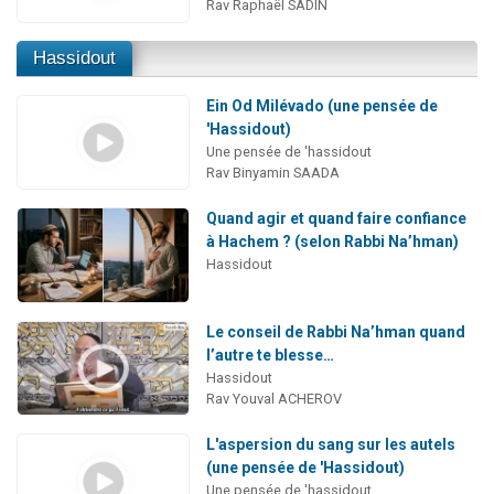
Rav Raphaël SADIN
Hassidout
Ein Od Milévado (une pensée de
'Hassidout)
Une pensée de 'hassidout
Rav Binyamin SAADA
Quand agir et quand faire confiance
à Hachem ? (selon Rabbi Na’hman)
Hassidout
Le conseil de Rabbi Na’hman quand
l’autre te blesse…
Hassidout
Rav Youval ACHEROV
L'aspersion du sang sur les autels
(une pensée de 'Hassidout)
Une pensée de 'hassidout