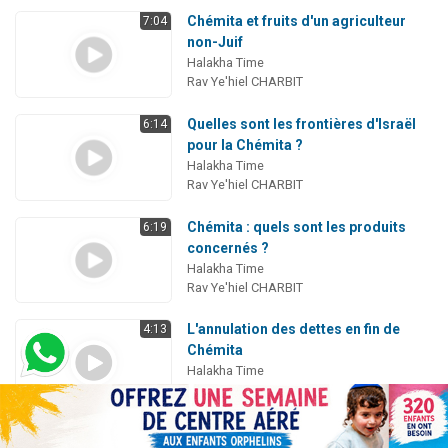
Chémita et fruits d'un agriculteur
7:04
non-Juif
Halakha Time
Rav Ye'hiel CHARBIT
Quelles sont les frontières d'Israël
6:14
pour la Chémita ?
Halakha Time
Rav Ye'hiel CHARBIT
Chémita : quels sont les produits
6:19
concernés ?
Halakha Time
Rav Ye'hiel CHARBIT
L'annulation des dettes en fin de
4:13
Chémita
Halakha Time
Rav Mickaël COHEN
Peut-on arroser son jardin pendant
6:53