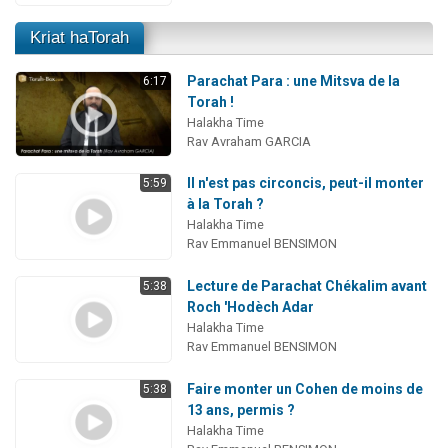
Kriat haTorah
Parachat Para : une Mitsva de la
6:17
Torah !
Halakha Time
Rav Avraham GARCIA
Il n'est pas circoncis, peut-il monter
5:59
à la Torah ?
Halakha Time
Rav Emmanuel BENSIMON
Lecture de Parachat Chékalim avant
5:38
Roch 'Hodèch Adar
Halakha Time
Rav Emmanuel BENSIMON
Faire monter un Cohen de moins de
5:38
13 ans, permis ?
Halakha Time