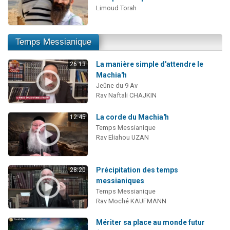
Limoud Torah
Temps Messianique
La manière simple d'attendre le
26:13
Machia'h
Jeûne du 9 Av
Rav Naftali CHAJKIN
La corde du Machia'h
12:45
Temps Messianique
Rav Eliahou UZAN
Précipitation des temps
28:20
messianiques
Temps Messianique
Rav Moché KAUFMANN
Mériter sa place au monde futur