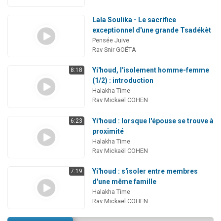
Lala Soulika - Le sacrifice
exceptionnel d'une grande Tsadékèt
Pensée Juive
Rav Snir GOËTA
Yi'houd, l'isolement homme-femme
8:18
(1/2) : introduction
Halakha Time
Rav Mickaël COHEN
Yi'houd : lorsque l'épouse se trouve à
6:23
proximité
Halakha Time
Rav Mickaël COHEN
Yi'houd : s'isoler entre membres
7:19
d'une même famille
Halakha Time
Rav Mickaël COHEN