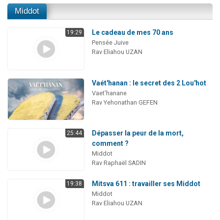
Middot
Le cadeau de mes 70 ans
19:29
Pensée Juive
Rav Eliahou UZAN
Vaét'hanan : le secret des 2 Lou'hot
Vaet'hanane
Rav Yehonathan GEFEN
Dépasser la peur de la mort,
25:44
comment ?
Middot
Rav Raphaël SADIN
Mitsva 611 : travailler ses Middot
19:38
Middot
Rav Eliahou UZAN