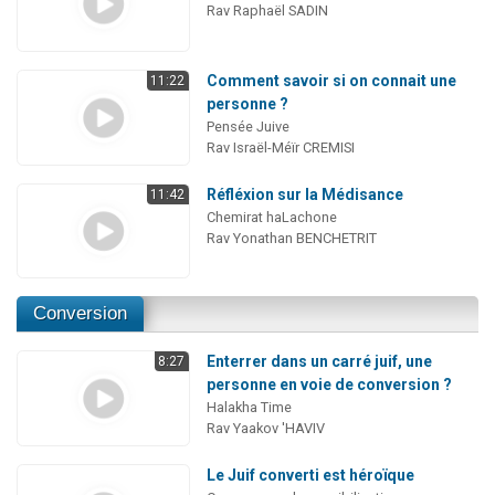
Rav Raphaël SADIN
Comment savoir si on connait une
11:22
personne ?
Pensée Juive
Rav Israël-Méïr CREMISI
Réfléxion sur la Médisance
11:42
Chemirat haLachone
Rav Yonathan BENCHETRIT
Conversion
Enterrer dans un carré juif, une
8:27
personne en voie de conversion ?
Halakha Time
Rav Yaakov 'HAVIV
Le Juif converti est héroïque