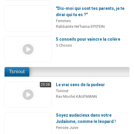
"Dis-moi qui sont tes parents, je te
dirai qui tu es ?"
Femmes
Rabbanite Né'hama EPSTEIN
5 conseils pour vaincre la colère
5 Choses
Tsniout
Le vrai sens de la pudeur
29:08
Tsniout
Rav Moché KAUFMANN
Soyez audacieux dans votre
Judaïsme, comme le léopard !
Pensée Juive