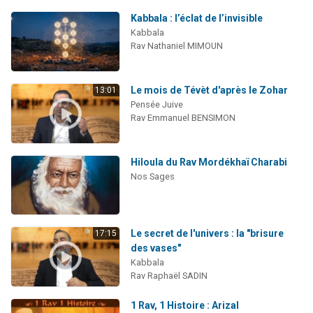
Kabbala : l’éclat de l’invisible
Kabbala
Rav Nathaniel MIMOUN
Le mois de Tévèt d'après le Zohar
13:01
Pensée Juive
Rav Emmanuel BENSIMON
Hiloula du Rav Mordékhaï Charabi
Nos Sages
Le secret de l'univers : la "brisure
17:15
des vases"
Kabbala
Rav Raphaël SADIN
1 Rav, 1 Histoire : Arizal