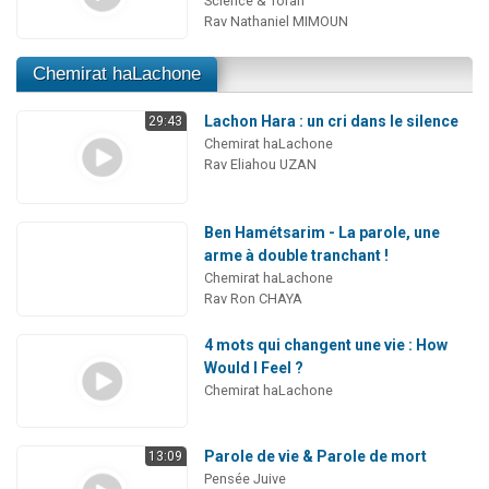
Science & Torah
Rav Nathaniel MIMOUN
Chemirat haLachone
Lachon Hara : un cri dans le silence
29:43
Chemirat haLachone
Rav Eliahou UZAN
Ben Hamétsarim - La parole, une
arme à double tranchant !
Chemirat haLachone
Rav Ron CHAYA
4 mots qui changent une vie : How
Would I Feel ?
Chemirat haLachone
Parole de vie & Parole de mort
13:09
Pensée Juive