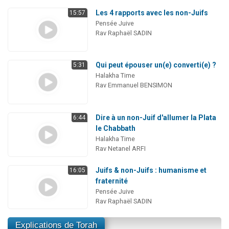
Les 4 rapports avec les non-Juifs
15:57
Pensée Juive
Rav Raphaël SADIN
Qui peut épouser un(e) converti(e) ?
5:31
Halakha Time
Rav Emmanuel BENSIMON
Dire à un non-Juif d'allumer la Plata
6:44
le Chabbath
Halakha Time
Rav Netanel ARFI
Juifs & non-Juifs : humanisme et
16:05
fraternité
Pensée Juive
Rav Raphaël SADIN
Explications de Torah