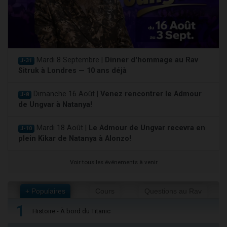
Mardi 8 Septembre |
Dinner d'hommage au Rav
J-31
Sitruk à Londres — 10 ans déjà
Dimanche 16 Août |
Venez rencontrer le Admour
J-8
de Ungvar à Natanya!
Mardi 18 Août |
Le Admour de Ungvar recevra en
J-10
plein Kikar de Natanya à Alonzo!
Voir tous les événements à venir
+ Populaires
Cours
Questions au Rav
1
Histoire - À bord du Titanic