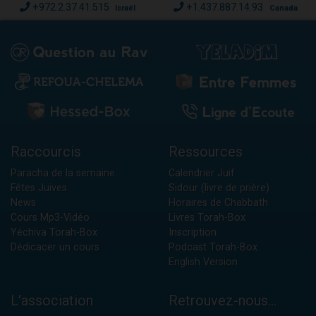
+972.2.37.41.515
+1.437.887.14.93
Israël
Canada
Raccourcis
Ressources
Paracha de la semaine
Calendrier Juif
Fêtes Juives
Sidour (livre de prière)
News
Horaires de Chabbath
Cours Mp3-Vidéo
Livres Torah-Box
Yéchiva Torah-Box
Inscription
Dédicacer un cours
Podcast Torah-Box
English Version
L'association
Retrouvez-nous...