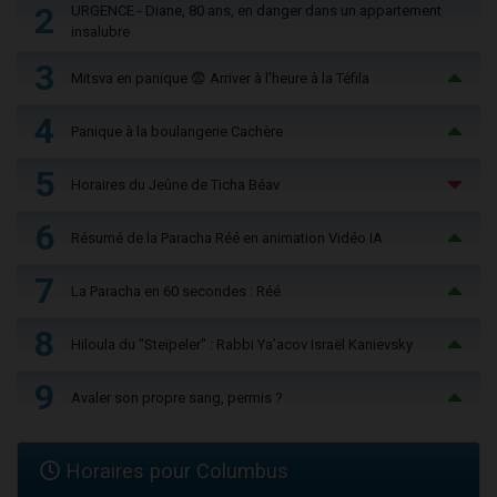
2
URGENCE - Diane, 80 ans, en danger dans un appartement
insalubre
3
Mitsva en panique 😨 Arriver à l'heure à la Téfila
4
Panique à la boulangerie Cachère
5
Horaires du Jeûne de Ticha Béav
6
Résumé de la Paracha Réé en animation Vidéo IA
7
La Paracha en 60 secondes : Réé
8
Hiloula du "Steïpeler" : Rabbi Ya’acov Israël Kanievsky
9
Avaler son propre sang, permis ?
Horaires pour Columbus