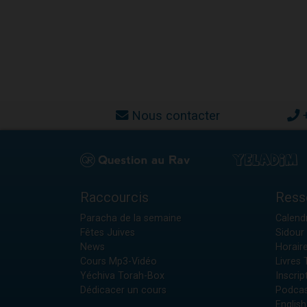
Nous contacter
Raccourcis
Ress
Paracha de la semaine
Calendr
Fêtes Juives
Sidour 
News
Horair
Cours Mp3-Vidéo
Livres
Yéchiva Torah-Box
Inscrip
Dédicacer un cours
Podcas
English