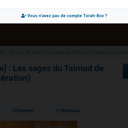
 viennent de demander une bénédiction
viennent de nous rejoindre sur WhatsApp
Vous n'avez pas de compte Torah-Box ?
49 places pour étudier en groupe sur Zoom
 donner son Maasser
donner son Maasser
ve
Histoire [4e siècle] : Les sages du Talmud de Babylone (5e géné
le] : Les sages du Talmud de
ération)
Envoyer
WhatsApp