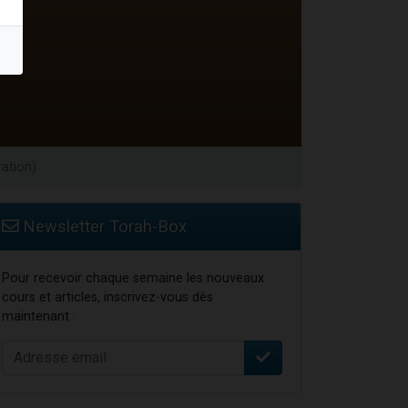
ration)
Newsletter Torah-Box
Pour recevoir chaque semaine les nouveaux
cours et articles, inscrivez-vous dès
maintenant :