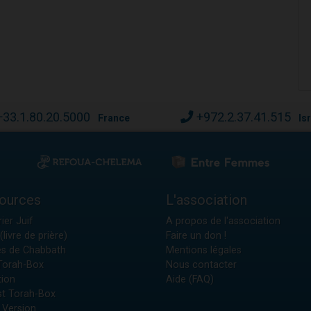
+33.1.80.20.5000
+972.2.37.41.515
France
Is
ources
L'association
ier Juif
A propos de l'association
(livre de prière)
Faire un don !
es de Chabbath
Mentions légales
 Torah-Box
Nous contacter
tion
Aide (FAQ)
t Torah-Box
 Version