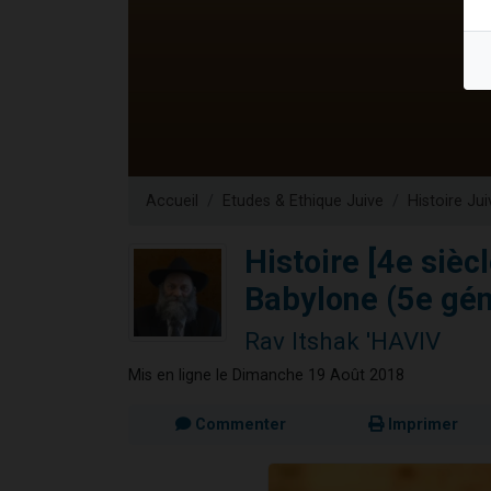
17 personnes
4 personnes 
Il reste 
Eva vient de
Eli vient de 
Accueil
Etudes & Ethique Juive
Histoire Jui
Histoire [4e sièc
Babylone (5e gén
Rav Itshak 'HAVIV
Mis en ligne le Dimanche 19 Août 2018
Commenter
Imprimer