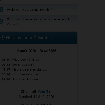
8
Avaler son propre sang, permis ?
9
Offrez une semaine de centre aéré à un enfant
orphelin
Horaires pour Columbus
9 Août 2026 - 26 Av 5786
05:39
Mise des Téfilines
06:38
Lever du soleil
13:37
Heure de milieu du jour
20:36
Coucher du soleil
21:18
Tombée de la nuit
Chabbath
Choftim
Vendredi 14 Août 2026