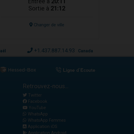
Entrée à
20:11
Sortie à
21:12
Changer de ville
+1.437.887.14.93
raël
Canada
Retrouvez-nous...
Twitter
Facebook
YouTube
WhatsApp
WhatsApp Femmes
Application iOS
Application Android