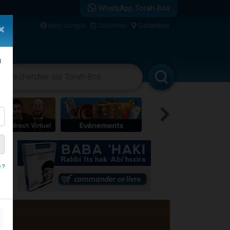
WhatsApp Torah-Box
Mon compte
Calendrier
Columbus
×
u
vertissements
Livres
Rabbanim
re
 ?
...