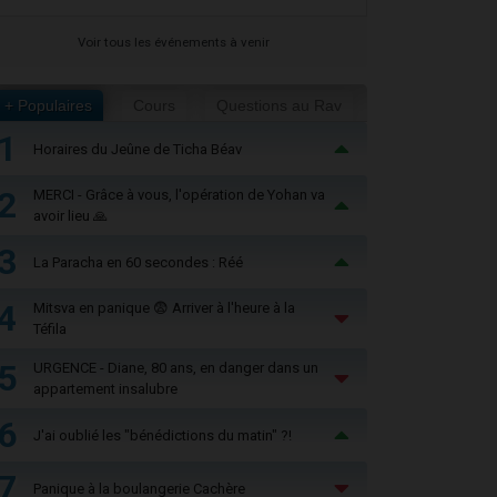
Voir tous les événements à venir
+ Populaires
Cours
Questions au Rav
1
Horaires du Jeûne de Ticha Béav
2
MERCI - Grâce à vous, l'opération de Yohan va
avoir lieu 🙏
3
La Paracha en 60 secondes : Réé
4
Mitsva en panique 😨 Arriver à l'heure à la
Téfila
5
URGENCE - Diane, 80 ans, en danger dans un
appartement insalubre
6
J'ai oublié les "bénédictions du matin" ?!
7
Panique à la boulangerie Cachère