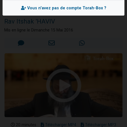
Hasmonéens (-60 à
13 personnes viennent de demander une bénédiction
-37)
Vous n'avez pas de compte Torah-Box ?
30 personnes viennent de faire un don pour Sauvez la jambe de Yohan
Rav Itshak 'HAVIV
Il reste 49 places pour étudier en groupe sur Zoom
Mis en ligne le Dimanche 15 Mai 2016
12 nouvelles musiques dans Torah-Box Music
29 personnes viennent de demander une bénédiction
20 minutes
Télécharger MP4
Télécharger MP3