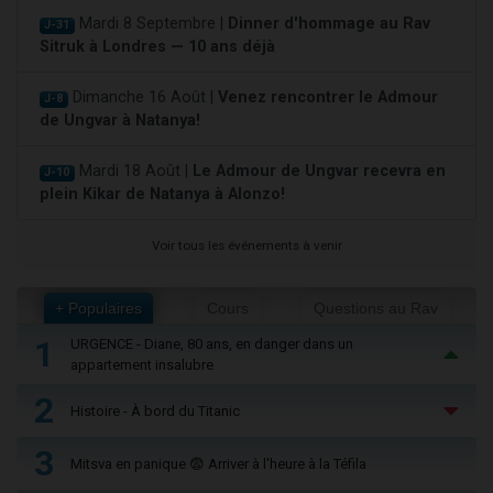
Mardi 8 Septembre |
Dinner d'hommage au Rav
J-31
Sitruk à Londres — 10 ans déjà
Dimanche 16 Août |
Venez rencontrer le Admour
J-8
de Ungvar à Natanya!
Mardi 18 Août |
Le Admour de Ungvar recevra en
J-10
plein Kikar de Natanya à Alonzo!
Voir tous les événements à venir
+ Populaires
Cours
Questions au Rav
1
URGENCE - Diane, 80 ans, en danger dans un
appartement insalubre
2
Histoire - À bord du Titanic
3
Mitsva en panique 😨 Arriver à l'heure à la Téfila