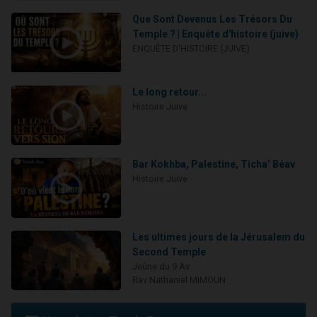
Que Sont Devenus Les Trésors Du
Temple ? | Enquête d'histoire (juive)
ENQUÊTE D'HISTOIRE (JUIVE)
Le long retour...
Histoire Juive
Bar Kokhba, Palestine, Ticha’ Béav
Histoire Juive
Les ultimes jours de la Jérusalem du
Second Temple
Jeûne du 9 Av
Rav Nathaniel MIMOUN