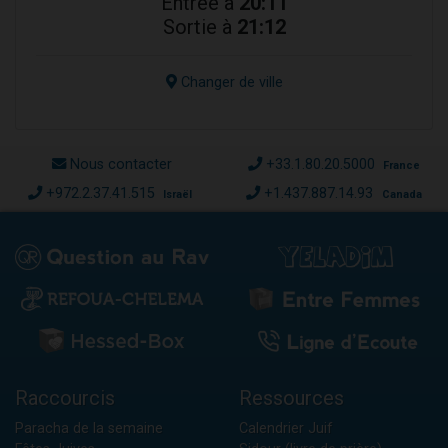
Entrée à
20:11
Sortie à
21:12
Changer de ville
Nous contacter
+33.1.80.20.5000
France
+972.2.37.41.515
+1.437.887.14.93
Israël
Canada
Raccourcis
Ressources
Paracha de la semaine
Calendrier Juif