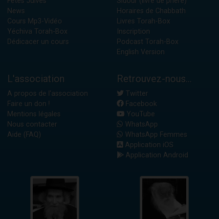
Fêtes Juives
Sidour (livre de prière)
News
Horaires de Chabbath
Cours Mp3-Vidéo
Livres Torah-Box
Yéchiva Torah-Box
Inscription
Dédicacer un cours
Podcast Torah-Box
English Version
L'association
Retrouvez-nous...
A propos de l'association
Twitter
Faire un don !
Facebook
Mentions légales
YouTube
Nous contacter
WhatsApp
Aide (FAQ)
WhatsApp Femmes
Application iOS
Application Android