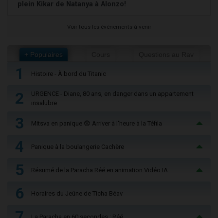
plein Kikar de Natanya à Alonzo!
Voir tous les événements à venir
+ Populaires
Cours
Questions au Rav
1
Histoire - À bord du Titanic
2
URGENCE - Diane, 80 ans, en danger dans un appartement
insalubre
3
Mitsva en panique 😨 Arriver à l'heure à la Téfila
4
Panique à la boulangerie Cachère
5
Résumé de la Paracha Réé en animation Vidéo IA
6
Horaires du Jeûne de Ticha Béav
7
La Paracha en 60 secondes : Réé