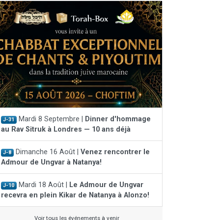
Mardi 8 Septembre |
Dinner d'hommage
J-31
au Rav Sitruk à Londres — 10 ans déjà
Dimanche 16 Août |
Venez rencontrer le
J-8
Admour de Ungvar à Natanya!
Mardi 18 Août |
Le Admour de Ungvar
J-10
recevra en plein Kikar de Natanya à Alonzo!
Voir tous les événements à venir