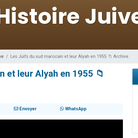
 viennent de demander une bénédiction
nnes viennent de faire un don pour Sauvez la jambe de Yohan
49 places pour étudier en groupe sur Zoom
lles musiques dans Torah-Box Music
 viennent de demander une bénédiction
ve
Les Juifs du sud marocain et leur Alyah en 1955 📁 Archive
n et leur Alyah en 1955 📁
Envoyer
WhatsApp