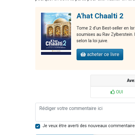
A'hat Chaalti 2
Tome 2 d'un Best-seller en Is
soumises au Rav Zylberstein. L
selon la loi juive.
acheter ce livre
Ave
OUI
Je veux être averti des nouveaux commentaire