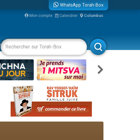
WhatsApp Torah-Box
bre
Mon compte
Calendrier
Columbus
...
vertissements
Livres
Rabbanim