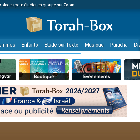
49 places pour étudier en groupe sur Zoom
nes viennent de faire un don pour Diane, 80 ans, dans un appartement insalu
viennent de nous rejoindre sur WhatsApp
viennent de nous rejoindre sur WhatsApp
es viennent de faire un don pour Reloger Rivka, 6 enfants, victime de violences
emmes
Enfants
Etude sur Texte
Musique
Paracha
Di
es viennent de faire un don pour 1 Journée de Vacances Pour les Enfants
 viennent de demander une bénédiction
viennent de nous rejoindre sur WhatsApp
49 places pour étudier en groupe sur Zoom
 donner son Maasser
viennent de nous rejoindre sur WhatsApp
viennent de nous rejoindre sur WhatsApp
de donner son Maasser
es viennent de faire un don pour 5 jours de vacances aux Orphelins
viennent de nous rejoindre sur WhatsApp