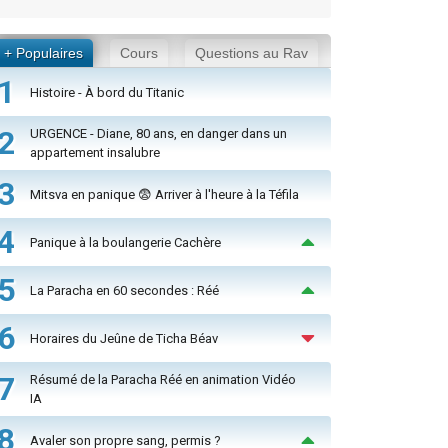
+ Populaires
Cours
Questions au Rav
1
Histoire - À bord du Titanic
2
URGENCE - Diane, 80 ans, en danger dans un
appartement insalubre
3
Mitsva en panique 😨 Arriver à l'heure à la Téfila
4
Panique à la boulangerie Cachère
5
La Paracha en 60 secondes : Réé
6
Horaires du Jeûne de Ticha Béav
7
Résumé de la Paracha Réé en animation Vidéo
IA
8
Avaler son propre sang, permis ?