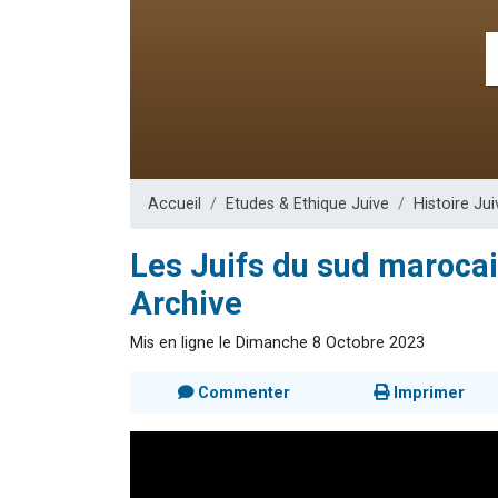
13 personnes
30 perso
Il reste 
12 nouve
29 personnes
Accueil
Etudes & Ethique Juive
Histoire Jui
Les Juifs du sud marocai
Archive
Mis en ligne le Dimanche 8 Octobre 2023
Commenter
Imprimer