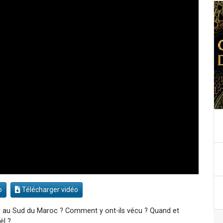
o
Télécharger vidéo
r au Sud du Maroc ? Comment y ont-ils vécu ? Quand et
ël ?