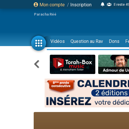
Mon compte
/
Inscription
Il reste 
16 person
Paracha Réé
2 personnes 
6 personnes 
4 personn
Vidéos
Question au Rav
Dons
F
2 personn
17 personnes
4 personnes 
Il reste 
Eva vient de
4 personnes 
3 personnes 
Odaya vient 
3 personn
2 personnes 