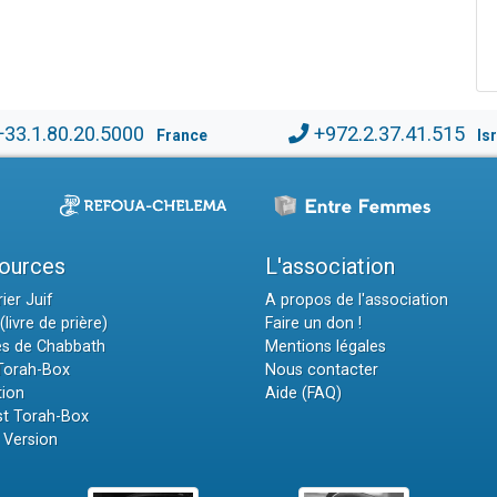
+33.1.80.20.5000
+972.2.37.41.515
France
Is
ources
L'association
ier Juif
A propos de l'association
(livre de prière)
Faire un don !
es de Chabbath
Mentions légales
 Torah-Box
Nous contacter
tion
Aide (FAQ)
t Torah-Box
 Version