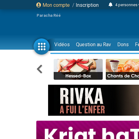
Mon compte
/
Inscription
4 personnes 
3 personnes 
Paracha Réé
Odaya vient 
3 personn
3 personn
Vidéos
Question au Rav
Dons
F
13 personnes
2 personnes 
30 perso
Il reste 
12 nouve
3 personnes 
2 personnes 
3 personnes 
2 nouvel
8 personn