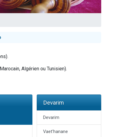
travers le temps
p
ns).
Marocain, Algérien ou Tunisien).
Devarim
Devarim
Vaet'hanane