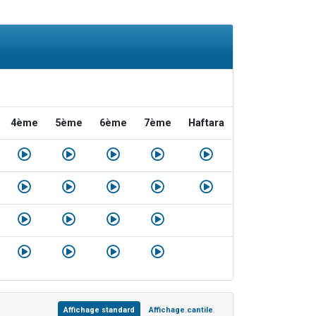
4ème
5ème
6ème
7ème
Haftara
Affichage standard
Affichage cantile