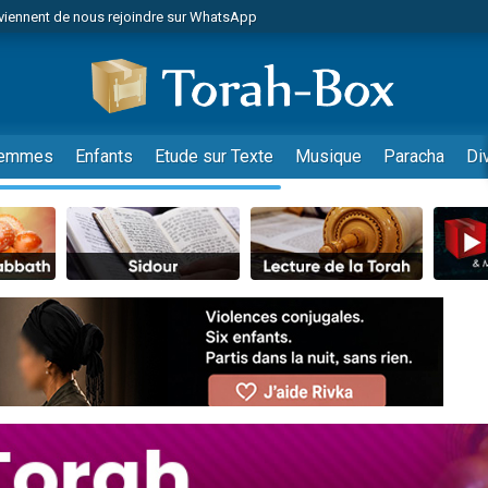
viennent de nous rejoindre sur WhatsApp
viennent de nous rejoindre sur WhatsApp
de donner son Maasser
es viennent de faire un don pour 5 jours de vacances aux Orphelins
es viennent de faire un don pour Diane, 80 ans, dans un appartement insalub
emmes
Enfants
Etude sur Texte
Musique
Paracha
Di
 viennent de demander une bénédiction
viennent de nous rejoindre sur WhatsApp
nnes viennent de faire un don pour Sauvez la jambe de Yohan
49 places pour étudier en groupe sur Zoom
lles musiques dans Torah-Box Music
viennent de nous rejoindre sur WhatsApp
viennent de nous rejoindre sur WhatsApp
viennent de nous rejoindre sur WhatsApp
les musiques dans Torah-Box Music
es viennent de faire un don pour Tsédaka : pauvres d'Israel