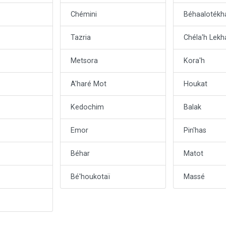
Chémini
Béhaalotékh
Tazria
Chéla'h Lekh
Metsora
Kora'h
A'haré Mot
Houkat
Kedochim
Balak
Emor
Pin'has
Béhar
Matot
Bé'houkotaï
Massé