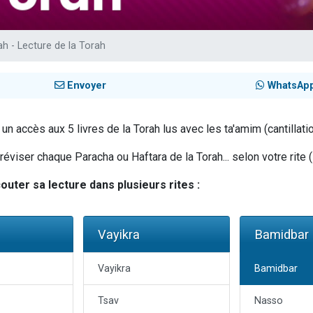
sion radio : Visions de grandeur n°104 : Le Chabbath et le Birkat Hamazone à 
 viennent de demander une bénédiction
ah - Lecture de la Torah
de donner son Maasser
49 places pour étudier en groupe sur Zoom
Envoyer
WhatsAp
 donner son Maasser
n accès aux 5 livres de la Torah lus avec les ta'amim (cantillatio
viser chaque Paracha ou Haftara de la Torah... selon votre rite (
uter sa lecture dans plusieurs rites :
Vayikra
Bamidbar
Vayikra
Bamidbar
Tsav
Nasso