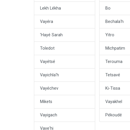
Lekh Lékha
Bo
Vayéra
Bechala'h
'Hayé Sarah
Yitro
Toledot
Michpatim
Vayétsé
Terouma
Vayichla'h
Tetsavé
Vayéchev
Ki-Tissa
Mikets
Vayakhel
Vayigach
Pékoudé
Vaye'hi