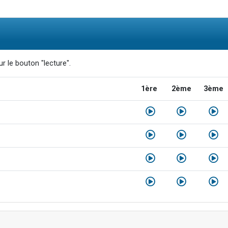
r le bouton "lecture".
1ère
2ème
3ème