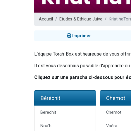
Nouvelle émis
61 personnes
Accueil
Etudes & Ethique Juive
Kriat haTor
Ariel vient 
Il reste 
Imprimer
Eva vient de
L'équipe Torah-Box est heureuse de vous offrir u
Il est vous désormais possible d'apprendre ou ré
Cliquez sur une paracha ci-dessous pour éco
Béréchit
Chemot
Berechit
Chemot
Noa'h
Vaéra