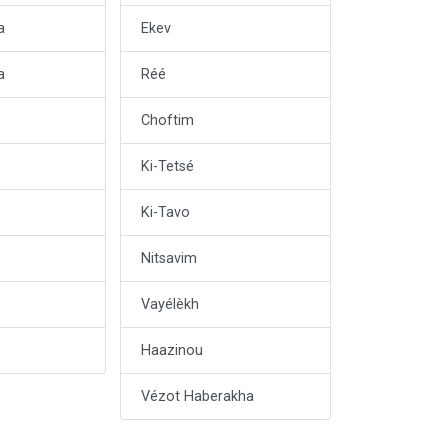
a
Ekev
a
Réé
Choftim
Ki-Tetsé
Ki-Tavo
Nitsavim
Vayélèkh
Haazinou
Vézot Haberakha