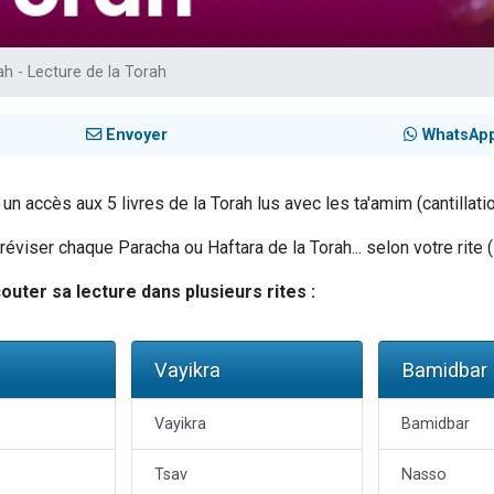
 viennent de demander une bénédiction
49 places pour étudier en groupe sur Zoom
ah - Lecture de la Torah
de donner son Maasser
ent de donner son Maasser
Envoyer
WhatsAp
viennent de nous rejoindre sur WhatsApp
n accès aux 5 livres de la Torah lus avec les ta'amim (cantillatio
viser chaque Paracha ou Haftara de la Torah... selon votre rite (
uter sa lecture dans plusieurs rites :
Vayikra
Bamidbar
Vayikra
Bamidbar
Tsav
Nasso