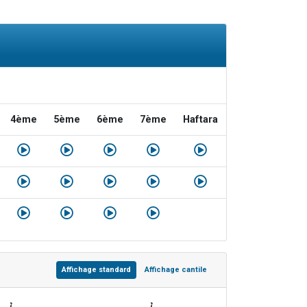
4ème
5ème
6ème
7ème
Haftara
Affichage standard
Affichage cantile