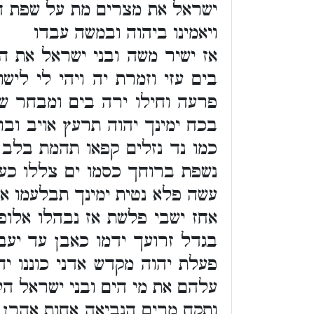
ישראל את מצרים מת על שפת הי
ויאמינו ביהוה ובמשה עבדו
אז ישיר משה ובני ישראל את ה
בים עזי וזמרת יה ויהי לי לי
פרעה וחילו ירה בים ומבחר של
בכח ימינך יהוה תרעץ אויב וב
כמו נד נזלים קפאו תהמת בלב 
נשפת ברוחך כסמו ים צללו כע
עשה פלא נטית ימינך תבלעמו אר
אחז ישבי פלשת אז נבהלו אלופ
בגדל זרועך ידמו כאבן עד יעב
פעלת יהוה מקדש אדני כוננו י
עלהם את מי הים ובני ישראל ה
ותקח מרים הנביאה אחות אהרן 