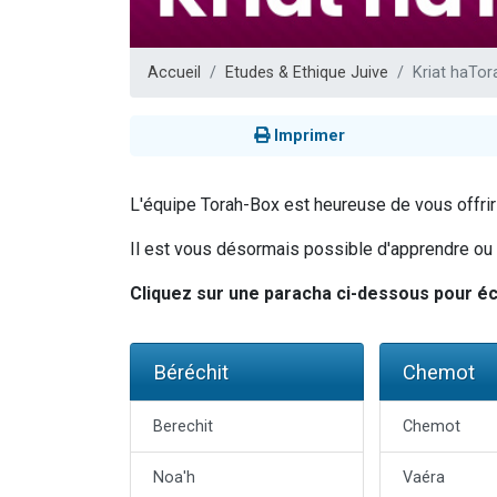
61 personnes
Il reste 
Accueil
Etudes & Ethique Juive
Kriat haTor
Ariel vient 
Nathaniel vi
Imprimer
4 personnes 
L'équipe Torah-Box est heureuse de vous offrir u
Il est vous désormais possible d'apprendre ou ré
Cliquez sur une paracha ci-dessous pour éco
Béréchit
Chemot
Berechit
Chemot
Noa'h
Vaéra