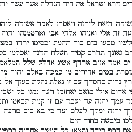
ם וירא ישראל את היד הגדלה אשר עשה יהוה
שירה הזאת ליהוה ויאמרו לאמר אשירה ליהו
שועה זה אלי ואנוהו אלהי אבי וארממנהו יהו
שיו טבעו בים סוף תהמת יכסימו ירדו במצול
רב גאונך תהרס קמיך תשלח חרנך יאכלמו כקש
ים אמר אויב ארדף אשיג אחלק שלל תמלאמו 
ופרת במים אדירים מי כמכה באלם יהוה מי
ץ נחית בחסדך עם זו גאלת נהלת בעזך אל נו
י אדום אילי מואב יאחזמו רעד נמגו כל ישבי
ר עמך יהוה עד יעבר עם זו קנית תבאמו ו
דיך יהוה ימלך לעלם ועד כי בא סוס פרעה ב
לכו ביבשה בתוך הים
את התף בידה ותצאן כל הנשים אחריה בתפים