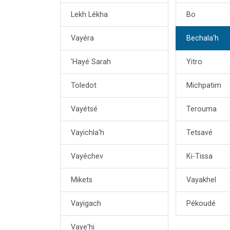
Lekh Lékha
Bo
Vayéra
Bechala'h
'Hayé Sarah
Yitro
Toledot
Michpatim
Vayétsé
Terouma
Vayichla'h
Tetsavé
Vayéchev
Ki-Tissa
Mikets
Vayakhel
Vayigach
Pékoudé
Vaye'hi