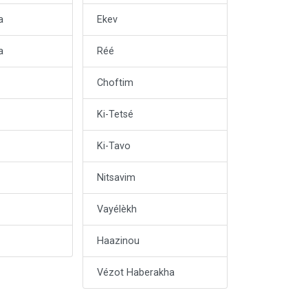
a
Ekev
a
Réé
Choftim
Ki-Tetsé
Ki-Tavo
Nitsavim
Vayélèkh
Haazinou
Vézot Haberakha