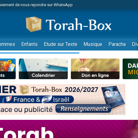
viennent de nous rejoindre sur WhatsApp
de donner son Maasser
es viennent de faire un don pour 5 jours de vacances aux Orphelins
es viennent de faire un don pour Diane, 80 ans, dans un appartement insalub
viennent de nous rejoindre sur WhatsApp
emmes
Enfants
Etude sur Texte
Musique
Paracha
Di
 viennent de demander une bénédiction
nnes viennent de faire un don pour Sauvez la jambe de Yohan
49 places pour étudier en groupe sur Zoom
lles musiques dans Torah-Box Music
viennent de nous rejoindre sur WhatsApp
viennent de nous rejoindre sur WhatsApp
les musiques dans Torah-Box Music
viennent de nous rejoindre sur WhatsApp
es viennent de faire un don pour Tsédaka : pauvres d'Israel
sion radio : Visions de grandeur n°104 : Le Chabbath et le Birkat Hamazone à 