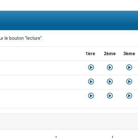
r le bouton "lecture".
1ère
2ème
3ème