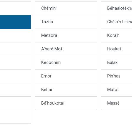
Chémini
Béhaalotékh
Tazria
Chéla'h Lekh
Metsora
Kora'h
A'haré Mot
Houkat
Kedochim
Balak
Emor
Pin'has
Béhar
Matot
Bé'houkotaï
Massé