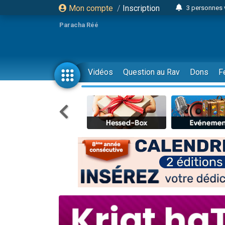
Mon compte
/
Inscription
3 personnes 
Odaya vient 
Paracha Réé
3 personn
3 personn
2 personnes 
Vidéos
Question au Rav
Dons
F
13 personnes
30 perso
Il reste 
12 nouve
3 personnes 
2 personnes 
2 nouvel
3 personnes 
8 personn
Nouvelle émis