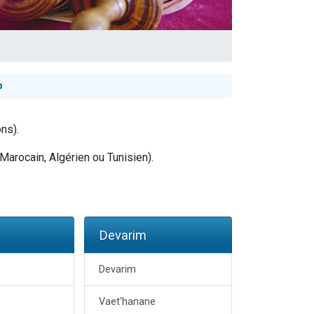
p
ns).
Marocain, Algérien ou Tunisien).
Devarim
Devarim
Vaet'hanane