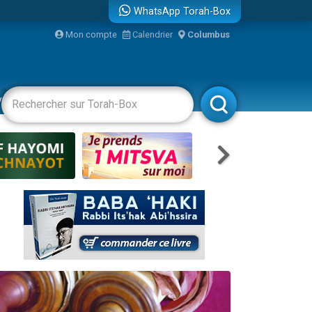
WhatsApp Torah-Box
Mon compte
Calendrier
Columbus
re
vertissements
Livres
Rabbanim
travers le temps