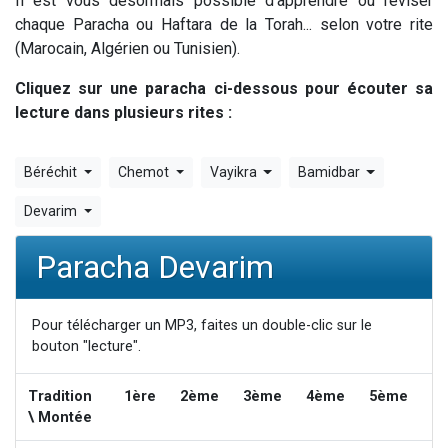
Il est vous désormais possible d'apprendre ou réviser
Nouvelle émission radio : Visions de grandeur n°104 : Le Chabbath et le Birkat Hamazone à travers le temps
chaque Paracha ou Haftara de la Torah... selon votre rite
(Marocain, Algérien ou Tunisien).
61 personnes viennent de demander une bénédiction
Ariel vient de donner son Maasser
Cliquez sur une paracha ci-dessous pour écouter sa
Il reste 49 places pour étudier en groupe sur Zoom
lecture dans plusieurs rites :
Eva vient de donner son Maasser
Béréchit
Chemot
Vayikra
Bamidbar
Devarim
Paracha Devarim
Pour télécharger un MP3, faites un double-clic sur le
bouton "lecture".
Tradition
1ère
2ème
3ème
4ème
5ème
6
\ Montée