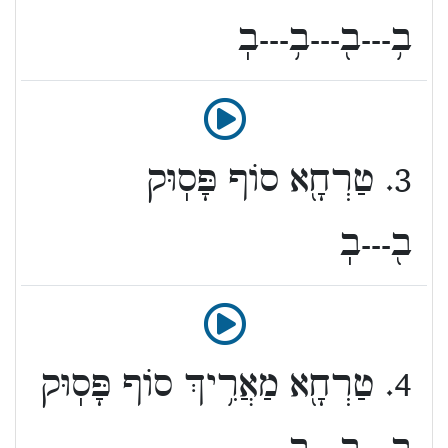
ב֥---ב֖---ב֥---בֽ
3. טַרְחָ֖א סוֹף פָּסֽוּק
ב֖---בֽ
4. טַרְחָ֖א מַאֲרִ֥יךְ סוֹף פָּסֽוּק