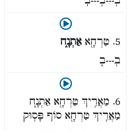
ב֖---ב֥---בֽ
5. טַרְחָ֖א
אַתְנָ֑ח
ב֖---ב֑
6. מַאֲרִ֥יךְ טַרְחָ֖א אַתְנָ֑ח
מַאֲרִ֥יךְ טַרְחָ֖א סוֹף פָּסֽוּק