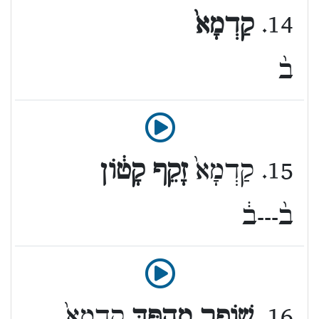
14.
קַדְמָא֙
ב֨
15. קַדְמָא֙
זָקֵף קָט֔וֹן
ב֨---ב֔
16.
שׁוֹפָר מְהֻפָּ֤ךְ
קַדְמָא֙