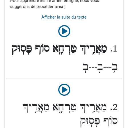
Pour apprendre les Té'amim en ligne, nous vous
suggérons de procéder ainsi :
Afficher la suite du texte
1.
מַאֲרִ֥יךְ טַרְחָ֖א סוֹף פָּסֽוּק
ב֥---ב֖---בֽ
2. מַאֲרִ֥יךְ טַרְחָ֖א מַאֲרִ֥יךְ
סוֹף פָּסֽוּק