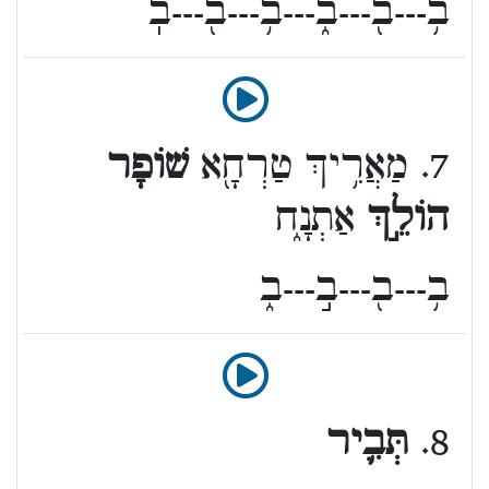
ב֥---ב֖---ב֑---ב֥---ב֖---בֽ
7. מַאֲרִ֥יךְ טַרְחָ֖א
שׁוֹפָר
הוֹלֵ֣ךְ
אַתְנָ֑ח
ב֥---ב֖---ב֣---ב֑
8.
תְּבִ֛יר