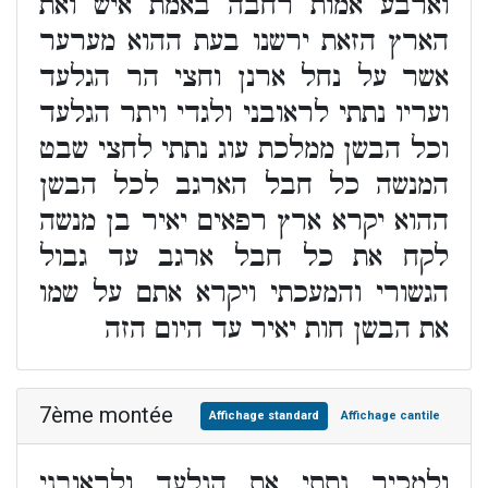
וארבע אמות רחבה באמת איש ואת
הארץ הזאת ירשנו בעת ההוא מערער
אשר על נחל ארנן וחצי הר הגלעד
ועריו נתתי לראובני ולגדי ויתר הגלעד
וכל הבשן ממלכת עוג נתתי לחצי שבט
המנשה כל חבל הארגב לכל הבשן
ההוא יקרא ארץ רפאים יאיר בן מנשה
לקח את כל חבל ארגב עד גבול
הגשורי והמעכתי ויקרא אתם על שמו
את הבשן חות יאיר עד היום הזה
7ème montée
Affichage standard
Affichage cantile
ולמכיר נתתי את הגלעד ולראובני