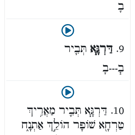
ב֛
9.
דַּרְגָּ֧א
תְּבִ֛יר
ב֧---ב֛
10. דַּרְגָּ֧א תְּבִ֛יר מַאֲרִ֥יךְ
טַרְחָ֖א שׁוֹפָר הוֹלֵ֣ךְ אַתְנָ֑ח