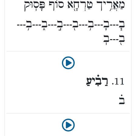
מַאֲרִ֥יך טַרְחָ֖א סוֹף פָּסֽוּק
ב֧---ב֛---ב֥---ב֖---ב֣---ב֑---ב֥---
ב֖---בֽ
11.
רַבִ֗יעַ
ב֗