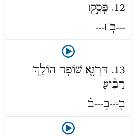
12. פָּסֵ֣ק׀
---ב֣ ׀---
13. דַּרְגָּ֧א שׁוֹפָר הוֹלֵ֣ךְ
רַבִ֗יעַ
ב֧---ב֣---ב֗