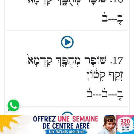
ב֤---ב֨
17. שׁוֹפָר מְהֻפָּ֤ךְ קַדְמָא֙
זָקֵף קָט֔וֹן
ב֤---ב֨---ב֔