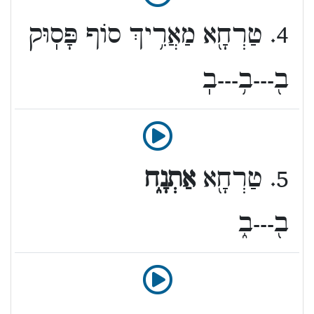
4. טַרְחָ֖א מַאֲרִ֥יךְ סוֹף פָּסֽוּק
ב֖---ב֥---בֽ
5. טַרְחָ֖א
אַתְנָ֑ח
ב֖---ב֑