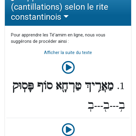
(cantillations) selon le rite
constantinois
Pour apprendre les Té'amim en ligne, nous vous
suggérons de procéder ainsi :
Afficher la suite du texte
1.
מַאֲרִ֥יךְ טַרְחָ֖א סוֹף פָּסֽוּק
ב֥---ב֖---בֽ