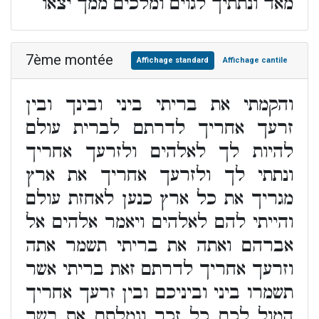
מאד ונתתיך לגוים ומלכים ממך יצאו
7ème montée
Affichage standard
Affichage cantile
והקמתי את בריתי ביני ובינך ובין
זרעך אחריך לדרתם לברית עולם
להיות לך לאלהים ולזרעך אחריך
ונתתי לך ולזרעך אחריך את ארץ
מגריך את כל ארץ כנען לאחזת עולם
והייתי להם לאלהים ויאמר אלהים אל
אברהם ואתה את בריתי תשמר אתה
וזרעך אחריך לדרתם זאת בריתי אשר
תשמרו ביני וביניכם ובין זרעך אחריך
המול לכם כל זכר ונמלתם את בשר