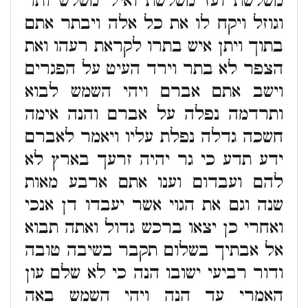
משלשת ועז משלשת ואיל משלש ותר
וגוזל ויקח לו את כל אלה ויבתר אתם
בתוך ויתן איש בתרו לקראת רעהו ואת
הצפר לא בתר וירד העיט על הפגרים
וישב אתם אברם ויהי השמש לבוא
ותרדמה נפלה על אברם והנה אימה
חשכה גדלה נפלת עליו ויאמר לאברם
ידע תדע כי גר יהיה זרעך בארץ לא
להם ועבדום וענו אתם ארבע מאות
שנה וגם את הגוי אשר יעבדו דן אנכי
ואחרי כן יצאו ברכש גדול ואתה תבוא
אל אבתיך בשלום תקבר בשיבה טובה
ודור רביעי ישובו הנה כי לא שלם עון
האמרי עד הנה ויהי השמש באה