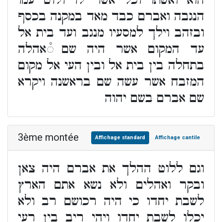
הוא ואשתו וכל אשר לו ולוט עמו
הנגבה ואברם כבד מאד במקנה בכסף
ובזהב וילך למסעיו מנגב ועד בית אל
עד המקום אשר היה שם ֯אהלה
בתחלה בין בית אל ובין העי אל מקום
המזבח אשר עשה שם בראשנה ויקרא
שם אברם בשם יהוה
3ème montée
Affichage standard
Affichage cantile
וגם ללוט ההלך את אברם היה צאן
ובקר ואהלים ולא נשא אתם הארץ
לשבת יחדו כי היה רכושם רב ולא
יכלו לשבת יחדו ויהי ריב בין רעי