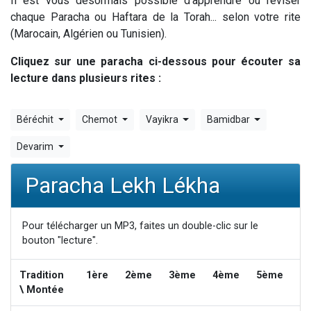
Il est vous désormais possible d'apprendre ou réviser
Il reste 49 places pour étudier en groupe sur Zoom
chaque Paracha ou Haftara de la Torah... selon votre rite
12 nouvelles musiques dans Torah-Box Music
(Marocain, Algérien ou Tunisien).
3 personnes viennent de nous rejoindre sur WhatsApp
Cliquez sur une paracha ci-dessous pour écouter sa
2 personnes viennent de nous rejoindre sur WhatsApp
lecture dans plusieurs rites :
2 personnes viennent de nous rejoindre sur WhatsApp
Béréchit
Chemot
Vayikra
Bamidbar
Devarim
Paracha Lekh Lékha
Pour télécharger un MP3, faites un double-clic sur le
bouton "lecture".
Tradition
1ère
2ème
3ème
4ème
5ème
6
\ Montée