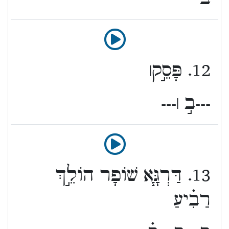
12. פָּסֵ֣ק׀
---ב֣ ׀---
13. דַּרְגָּ֧א שׁוֹפָר הוֹלֵ֣ךְ
רַבִ֗יעַ