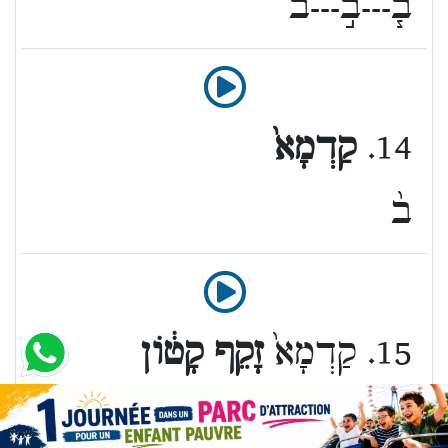
ב֧---ב֣---ב֗
14.
קַדְמָא֙
ב֨
15. קַדְמָא֙
זָקֵף קָט֔וֹן
ב֨---ב֔