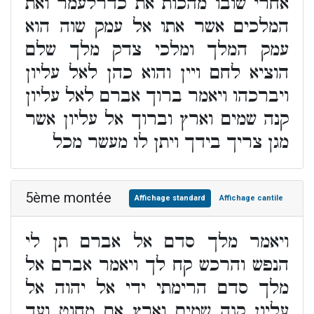
אחרי שובו מהכות את כדרלעמר ואת
המלכים אשר אתו אל עמק שוה הוא
עמק המלך ומלכי צדק מלך שלם
הוציא לחם ויין והוא כהן לאל עליון
ויברכהו ויאמר ברוך אברם לאל עליון
קנה שמים וארץ וברוך אל עליון אשר
מגן צריך בידך ויתן לו מעשר מכל
5ème montée
Affichage standard
Affichage cantile
ויאמר מלך סדם אל אברם תן לי
הנפש והרכש קח לך ויאמר אברם אל
מלך סדם הרימתי ידי אל יהוה אל
עליון קנה שמים וארץ אם מחוט ועד