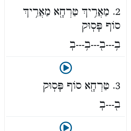
2. מַאֲרִ֥יךְ טַרְחָ֖א מַאֲרִ֥יךְ
סוֹף פָּסֽוּק
ב֥---ב֖---ב֥---בֽ
3. טַרְחָ֖א סוֹף פָּסֽוּק
ב֖---בֽ