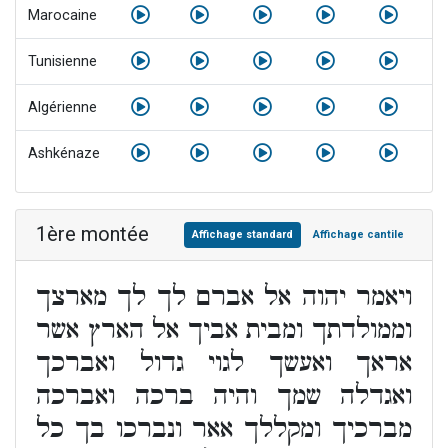
Marocaine
Tunisienne
Algérienne
Ashkénaze
1ère montée
Affichage standard
Affichage cantile
ויאמר יהוה אל אברם לך לך מארצך
וממולדתך ומבית אביך אל הארץ אשר
אראך ואעשך לגוי גדול ואברכך
ואגדלה שמך והיה ברכה ואברכה
מברכיך ומקללך אאר ונברכו בך כל