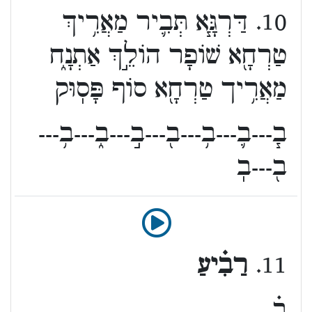
10. דַּרְגָּ֧א תְּבִ֛יר מַאֲרִ֥יךְ
טַרְחָ֖א שׁוֹפָר הוֹלֵ֣ךְ אַתְנָ֑ח
מַאֲרִ֥יך טַרְחָ֖א סוֹף פָּסֽוּק
ב֧---ב֛---ב֥---ב֖---ב֣---ב֑---ב֥---
ב֖---בֽ
11.
רַבִ֗יעַ
ב֗