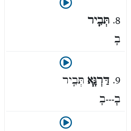
8.
תְּבִ֛יר
ב֛
9.
דַּרְגָּ֧א
תְּבִ֛יר
ב֧---ב֛