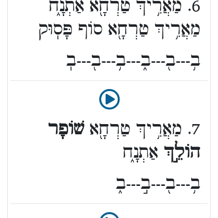
6. מַאֲרִ֥יךְ טַרְחָ֖א אַתְנָ֑ח
מַאֲרִ֥יךְ טַרְחָ֖א סוֹף פָּסֽוּק
ב֥---ב֖---ב֑---ב֥---ב֖---בֽ
7. מַאֲרִ֥יךְ טַרְחָ֖א
שׁוֹפָר
הוֹלֵ֣ךְ
אַתְנָ֑ח
ב֥---ב֖---ב֣---ב֑