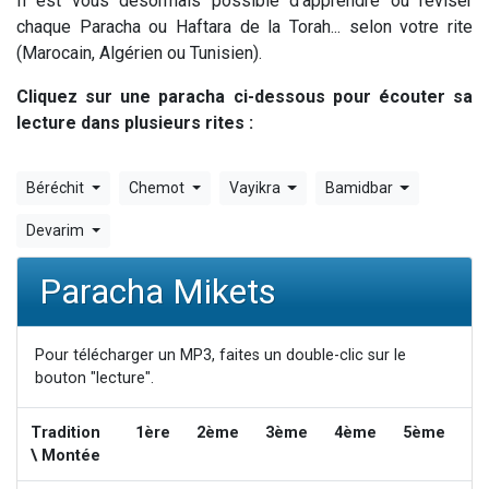
Il est vous désormais possible d'apprendre ou réviser
6 personnes viennent de nous rejoindre sur WhatsApp
chaque Paracha ou Haftara de la Torah... selon votre rite
4 personnes viennent de faire un don pour Reloger Rivka, 6 enfants, victime de violences...
(Marocain, Algérien ou Tunisien).
2 personnes viennent de faire un don pour 1 Journée de Vacances Pour les Enfants
Cliquez sur une paracha ci-dessous pour écouter sa
4 personnes viennent de nous rejoindre sur WhatsApp
lecture dans plusieurs rites :
3 nouvelles musiques dans Torah-Box Music
Béréchit
Chemot
Vayikra
Bamidbar
Devarim
Paracha Mikets
Pour télécharger un MP3, faites un double-clic sur le
bouton "lecture".
Tradition
1ère
2ème
3ème
4ème
5ème
6
\ Montée