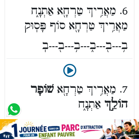
6. מַאֲרִ֥יךְ טַרְחָ֖א אַתְנָ֑ח
מַאֲרִ֥יךְ טַרְחָ֖א סוֹף פָּסֽוּק
ב֥---ב֖---ב֑---ב֥---ב֖---בֽ
7. מַאֲרִ֥יךְ טַרְחָ֖א
שׁוֹפָר
הוֹלֵ֣ךְ
אַתְנָ֑ח
ב֥---ב֖---ב֣---ב֑