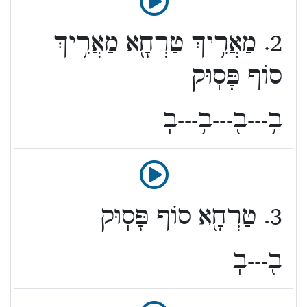
2. מַאֲרִ֥יךְ טַרְחָ֖א מַאֲרִ֥יךְ
סוֹף פָּסֽוּק
ב֥---ב֖---ב֥---בֽ
3. טַרְחָ֖א סוֹף פָּסֽוּק
ב֖---בֽ