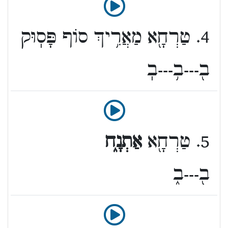
4. טַרְחָ֖א מַאֲרִ֥יךְ סוֹף פָּסֽוּק
ב֖---ב֥---בֽ
5. טַרְחָ֖א
אַתְנָ֑ח
ב֖---ב֑